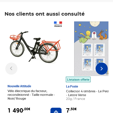
Nos clients ont aussi consulté
Prix 1 490,00€
Prix 7,50€
Livraison offerte
Nouvelle Attitude
La Poste
Vélo électrique du facteur,
Collector 4 timbres - Le Petit P
reconditionné - Taille normale -
- Lettre Verte
Noir/ Rouge
20g / France
1 490
7
,00€
,50€
Ajouter au panier