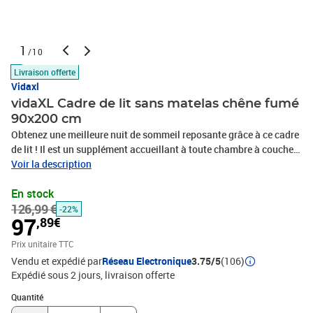
1
/10
Livraison offerte
Vidaxl
vidaXL Cadre de lit sans matelas chêne fumé
90x200 cm
Obtenez une meilleure nuit de sommeil reposante grâce à ce cadre
de lit ! Il est un supplément accueillant à toute chambre à coucher.
Matériau durable : le bois d'ingénierie est d'une qualité
Voir la description
exceptionnelle avec une surface lisse et présente également
En stock
résistance, stabilité et résistance à l'humidité.Lattes de
126,99 €
contreplaqué : les lattes de contreplaqué assurent une bonne
-22%
97
,89€
répartition du poids, garantissant que le matelas reste en place à
chaque torsion de votre corps pendant le sommeil.Excellent
Prix unitaire TTC
soutien : la tête de lit offre un excellent soutien du dos lorsque
Vendu et expédié par
Réseau Electronique
3.75/5
(106)
vous vous asseyez dans votre lit pour lire ou regarder la télévision.
Expédié sous 2 jours
livraison offerte
Bon à savoir :Un matelas n'est pas inclus avec ce lit. Nous offrons
Quantité : 1
une sélection variée de matelas. Vous pouvez consulter notre
Quantité
boutique pour trouver un matelas assorti.Couleur : chêne