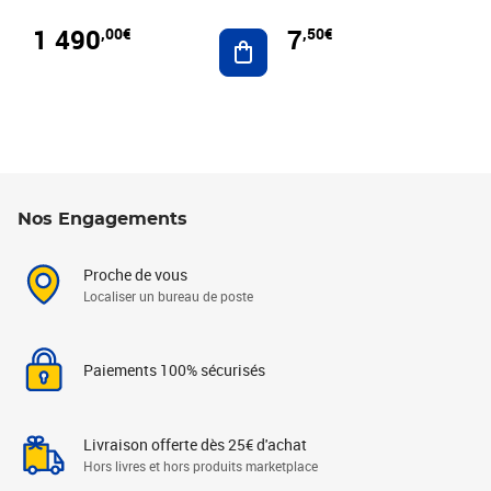
1 490
7
,00€
,50€
Ajouter au panier
Nos Engagements
Proche de vous
Localiser un bureau de poste
Paiements 100% sécurisés
Livraison offerte dès 25€ d'achat
Hors livres et hors produits marketplace