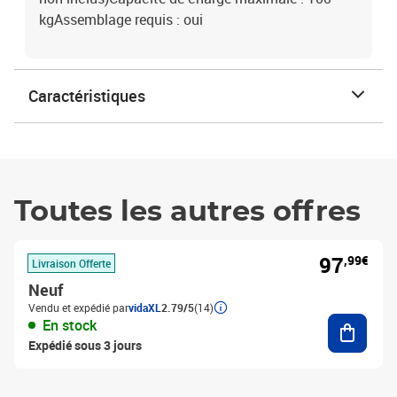
kgAssemblage requis : oui
Caractéristiques
Toutes les autres offres
97
,99€
Livraison Offerte
Neuf
Vendu et expédié par
vidaXL
2.79/5
(14)
Ajouter
En stock
Expédié sous 3 jours