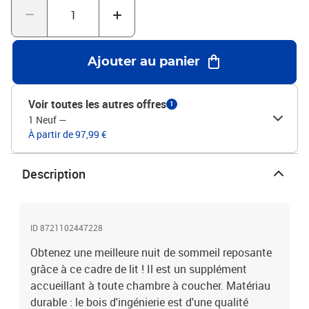
fuméMatériau du cadre de lit : bois d'ingénierie, métalMatériau des
lattes : contreplaquéDimensions totales : 203 x 93 x 81 cm (L x l x
H)Dimensions du matelas correspondant : 90 x 200 cm (l x L)
(matelas est non inclus)Capacité de charge maximale : 100
Ajouter au panier
kgAssemblage requis : oui
Voir toutes les autres offres
1
1 Neuf
—
À partir de 97,99 €
Description
ID 8721102447228
Obtenez une meilleure nuit de sommeil reposante
grâce à ce cadre de lit ! Il est un supplément
accueillant à toute chambre à coucher. Matériau
durable : le bois d'ingénierie est d'une qualité