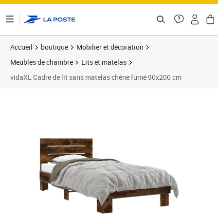
ontenu de la page
Accueil
boutique
Mobilier et décoration
Meubles de chambre
Lits et matelas
vidaXL Cadre de lit sans matelas chêne fumé 90x200 cm
Prix barré 126,99 €
Prix 97,89€
Prix 9