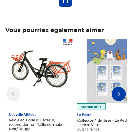
Vous pourriez également aimer
Prix 1 490,00€
Prix 7,50€
Livraison offerte
Nouvelle Attitude
La Poste
Vélo électrique du facteur,
Collector 4 timbres - Le Petit P
reconditionné - Taille normale -
- Lettre Verte
Noir/ Rouge
20g / France