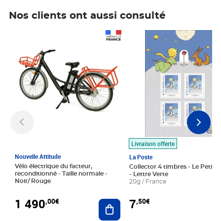
Nos clients ont aussi consulté
Prix 1 490,00€
Prix 7,50€
Livraison offerte
Nouvelle Attitude
La Poste
Vélo électrique du facteur,
Collector 4 timbres - Le Petit P
reconditionné - Taille normale -
- Lettre Verte
Noir/ Rouge
20g / France
1 490
7
,00€
,50€
Ajouter au panier