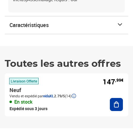
Caractéristiques
Toutes les autres offres
147
,99€
Livraison Offerte
Neuf
Vendu et expédié par
vidaXL
2.79/5
(14)
Ajouter
En stock
Expédié sous 3 jours