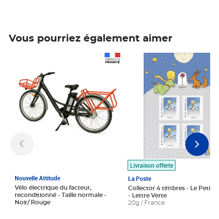
Vous pourriez également aimer
Prix 1 490,00€
Prix 7,50€
Livraison offerte
Nouvelle Attitude
La Poste
Vélo électrique du facteur,
Collector 4 timbres - Le Petit P
reconditionné - Taille normale -
- Lettre Verte
Noir/ Rouge
20g / France