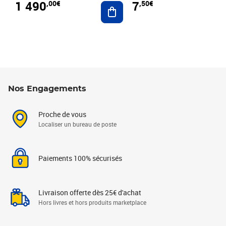
1 490
7
,00€
,50€
Ajouter au panier
Nos Engagements
Proche de vous
Localiser un bureau de poste
Paiements 100% sécurisés
Livraison offerte dès 25€ d'achat
Hors livres et hors produits marketplace