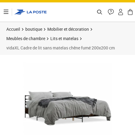
ontenu de la page
Accueil
boutique
Mobilier et décoration
Meubles de chambre
Lits et matelas
vidaXL Cadre de lit sans matelas chêne fumé 200x200 cm
Prix barré 220,99 €
Prix 140,88€
Prix 1