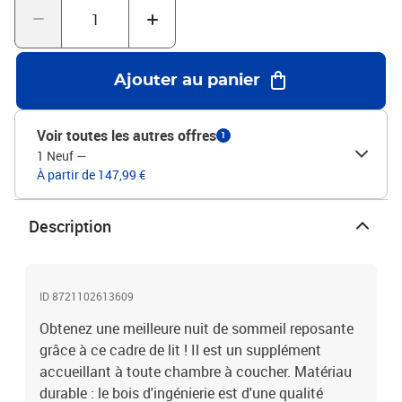
de lit : bois d'ingénierie, métalMatériau des lattes :
contreplaquéDimensions totales : 203 x 203 x 74 cm (L x l x
H)Dimensions du matelas correspondant : 200 x 200 cm (l x L)
(matelas non inclus)Assemblage requis : oui
Ajouter au panier
Voir toutes les autres offres
1
1 Neuf
—
À partir de 147,99 €
Description
ID 8721102613609
Obtenez une meilleure nuit de sommeil reposante
grâce à ce cadre de lit ! Il est un supplément
accueillant à toute chambre à coucher. Matériau
durable : le bois d'ingénierie est d'une qualité