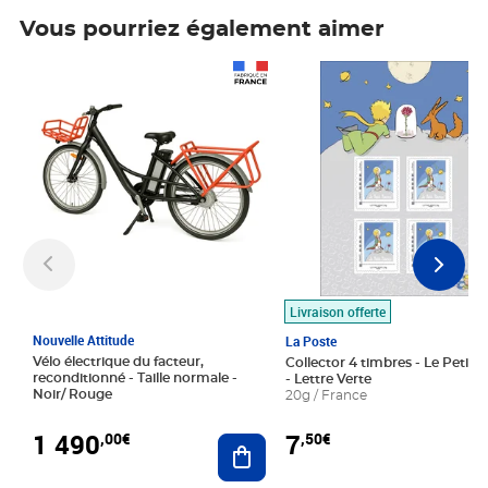
Vous pourriez également aimer
Prix 1 490,00€
Prix 7,50€
Livraison offerte
Nouvelle Attitude
La Poste
Vélo électrique du facteur,
Collector 4 timbres - Le Petit P
reconditionné - Taille normale -
- Lettre Verte
Noir/ Rouge
20g / France
1 490
7
,00€
,50€
Ajouter au panier