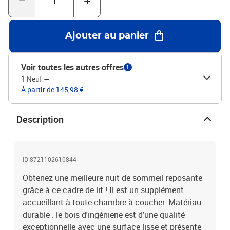
acierDimensions totales : 203 x 123 x 40,5 cm (L x l x
H)Dimensions du matelas correspondant : 120 x 200 cm (l x L)
(matelas non inclus)Assemblage requis : oui
Ajouter au panier
Voir toutes les autres offres
1
1 Neuf
—
À partir de 145,98 €
Description
ID 8721102610844
Obtenez une meilleure nuit de sommeil reposante
grâce à ce cadre de lit ! Il est un supplément
accueillant à toute chambre à coucher. Matériau
durable : le bois d'ingénierie est d'une qualité
exceptionnelle avec une surface lisse et présente