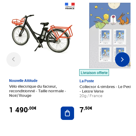
Prix 1 490,00€
Prix 7,50€
Livraison offerte
Nouvelle Attitude
La Poste
Vélo électrique du facteur,
Collector 4 timbres - Le Petit P
reconditionné - Taille normale -
- Lettre Verte
Noir/ Rouge
20g / France
1 490
7
,00€
,50€
Ajouter au panier