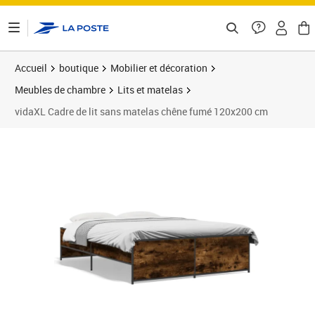
ontenu de la page
Accueil
boutique
Mobilier et décoration
Meubles de chambre
Lits et matelas
vidaXL Cadre de lit sans matelas chêne fumé 120x200 cm
Prix 144,99€
Prix b
Prix 1