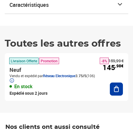
Caractéristiques
Toutes les autres offres
159,99 €
Livraison Offerte
Promotion
-8%
145
,98€
Neuf
Vendu et expédié par
Réseau Electronique
3.75/5
(106)
Ajouter
En stock
Expédié sous 2 jours
Nos clients ont aussi consulté