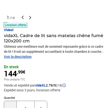
1
/10
Livraison offerte
Vidaxl
vidaXL Cadre de lit sans matelas chêne fumé
120x200 cm
Obtenez une meilleure nuit de sommeil reposante grâce à ce cadre
de lit ! Il est un supplément accueillant à toute chambre à coucher.
Matériau durable : le bois d'ingénierie est d'une qualité
Voir la description
exceptionnelle avec une surface lisse et présente également
En stock
résistance, stabilité et résistance à l'humidité. Pieds en métal : le
144
,99€
lit est soutenu par des pieds en métal robustes, qui assurent sa
stabilité, sa sécurité et sa fermeté. Lattes de contreplaqué : les
Prix unitaire TTC
lattes de contreplaqué assurent une bonne répartition du poids,
Vendu et expédié par
vidaXL
2.79/5
(14)
garantissant que le matelas reste en place à chaque torsion de
Expédié sous 3 jours
livraison offerte
votre corps pendant le sommeil. Bon à savoir : Un matelas n'est
pas inclus avec ce lit. Nous offrons une sélection variée de
Quantité : 1
Quantité
matelas. Vous pouvez consulter notre boutique pour trouver un
matelas assorti.Couleur : chêne fuméMatériau : bois d'ingénierie,