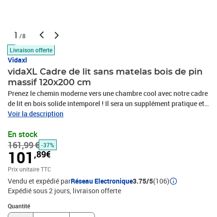
1
/8
Livraison offerte
Vidaxl
vidaXL Cadre de lit sans matelas bois de pin
massif 120x200 cm
Prenez le chemin moderne vers une chambre cool avec notre cadre
de lit en bois solide intemporel ! Il sera un supplément pratique et
décoratif à votre intérieur. Fabriqué en bois de pin massif, ce cadre
Voir la description
de lit est très robuste et durable. Ce cadre de lit convient à un
En stock
matelas de 120 x 200 cm. Veuillez noter que la livraison inclut un
161,99 €
cadre de lit seulement ; un matelas n'est pas inclus. Le lit est facile
-37%
101
,89€
à assembler.Couleur : naturelMatériau : cadre en bois de pin
massif et lattes en contreplaquéDimensions : 213 x 125 x 66 cm (L
Prix unitaire TTC
x l x H)Dimensions du matelas correspondant : 120 x 200 cm (l x L)
Vendu et expédié par
Réseau Electronique
3.75/5
(106)
(matelas non inclus)
Expédié sous 2 jours
livraison offerte
Quantité : 1
Quantité