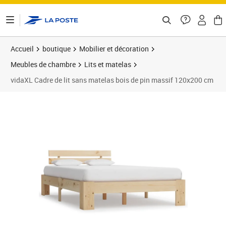
ontenu de la page
Accueil
boutique
Mobilier et décoration
Meubles de chambre
Lits et matelas
vidaXL Cadre de lit sans matelas bois de pin massif 120x200 cm
Prix barré 161,99 €
Prix 101,89€
Prix 1