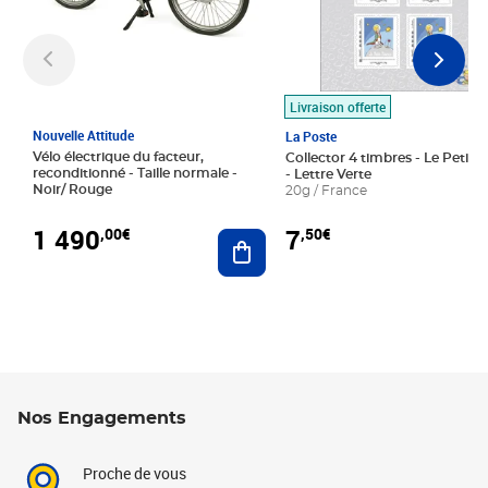
Livraison offerte
Nouvelle Attitude
La Poste
Vélo électrique du facteur,
Collector 4 timbres - Le Petit P
reconditionné - Taille normale -
- Lettre Verte
Noir/ Rouge
20g / France
1 490
7
,00€
,50€
Ajouter au panier
Nos Engagements
Proche de vous