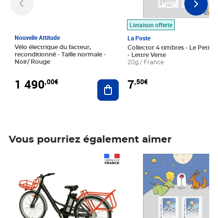
Livraison offerte
Nouvelle Attitude
La Poste
Vélo électrique du facteur,
Collector 4 timbres - Le Petit P
reconditionné - Taille normale -
- Lettre Verte
Noir/ Rouge
20g / France
1 490
7
,00€
,50€
Ajouter au panier
Vous pourriez également aimer
Prix 1 490,00€
Prix 7,50€