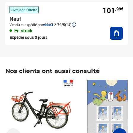
101
,99€
Livraison Offerte
Neuf
Vendu et expédié par
vidaXL
2.79/5
(14)
Ajouter
En stock
Expédié sous 3 jours
Nos clients ont aussi consulté
Prix 1 490,00€
Prix 7,50€