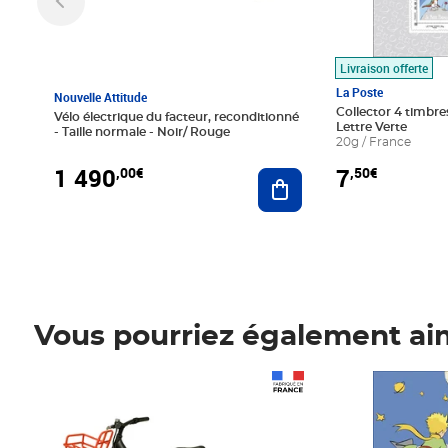
Livraison offerte
La Poste
Nouvelle Attitude
Collector 4 timbres
Vélo électrique du facteur, reconditionné
Lettre Verte
- Taille normale - Noir/ Rouge
20g / France
1 490
7
,00€
,50€
Ajouter au panier
Vous pourriez également ai
Prix 1 490,00€
Prix 7,50€