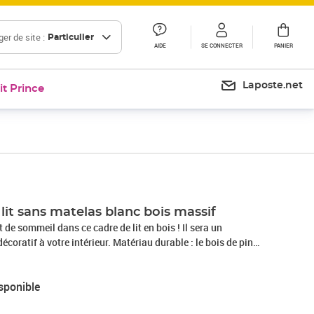
er de site :
Particulier
AIDE
SE CONNECTER
PANIER
Laposte.net
it Prince
lit sans matelas blanc bois massif
 de sommeil dans ce cadre de lit en bois ! Il sera un
coratif à votre intérieur. Matériau durable : le bois de pin
aturel magnifique. Le bois de pin a un grain droit et les
au son aspect caractéristique et rustique. Fabriqué en pin
sponible
e et durable.Lattes en contreplaqué : les lattes en
ne bonne répartition du poids, garantissant à votre matelas