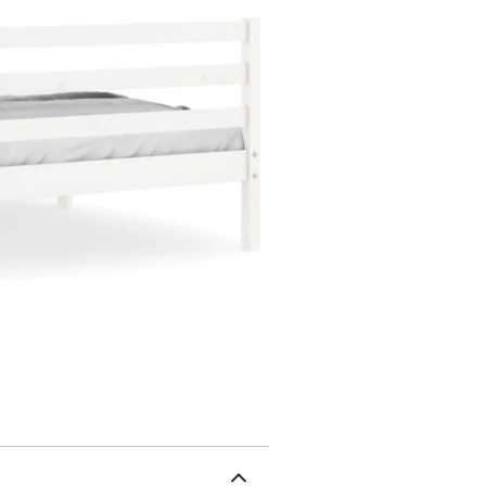
le soutien et la respirabi
la tête et le pied de lit
la tête de lit vous offr
lit pour lire ou regarder
ce lit. Nous offrons une
boutique pour trouver un
massifDimensions totales 
lit : 21 cmDimensions d
x L) (Simple)L'assembla