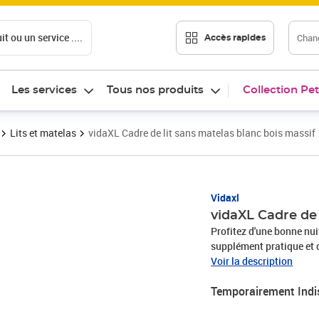
t ou un service ....
Chang
Accès rapides
Les services
Tous nos produits
Collection Pet
Lits et matelas
vidaXL Cadre de lit sans matelas blanc bois massif
Vidaxl
vidaXL Cadre de 
Profitez d'une bonne nuit
supplément pratique et dé
massif est un matériau n
Voir la description
nœuds donnent au matéri
Temporairement Indi
massif, ce lit est robust
contreplaqué assurent u