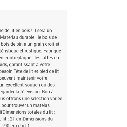
de lit en bois ! Il sera un
 Matériau durable : le bois de
bois de pin a un grain droit et
ristique et rustique. Fabriqué
en contreplaqué : les lattes en
ids, garantissant à votre
besoin.Tête de lit et pied de lit
is peuvent maintenir votre
e un excellent soutien du dos
egarder la télévision. Bon à
ous offrons une sélection variée
 pour trouver un matelas
fDimensions totales du lit :
le lit : 21 cmDimensions du
 190 cm (l x L)