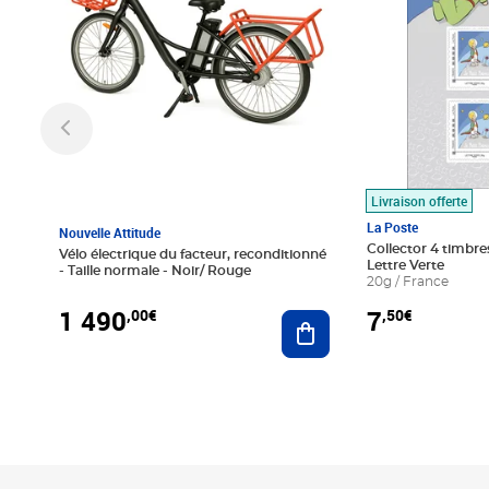
Livraison offerte
La Poste
Nouvelle Attitude
Collector 4 timbres
Vélo électrique du facteur, reconditionné
Lettre Verte
- Taille normale - Noir/ Rouge
20g / France
1 490
7
,00€
,50€
Ajouter au panier