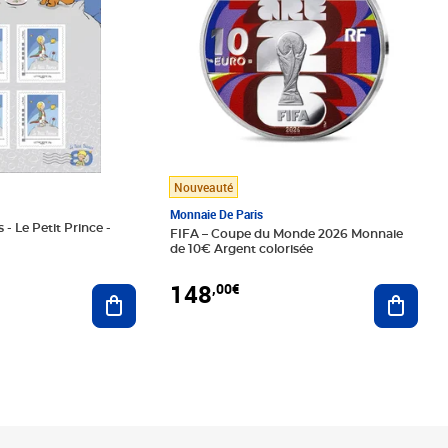
Nouveauté
Monnaie De Paris
 - Le Petit Prince -
FIFA – Coupe du Monde 2026 Monnaie
de 10€ Argent colorisée
148
,00€
Ajouter au panier
Ajoute