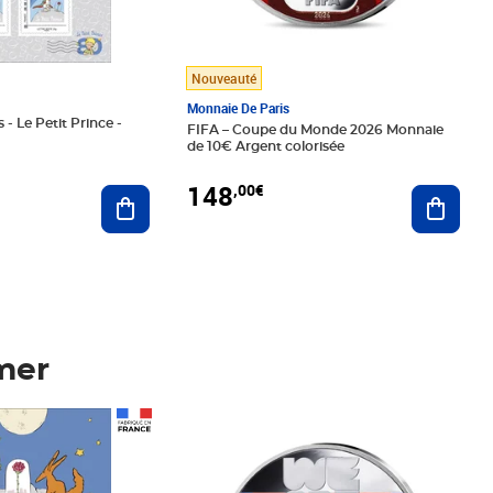
Nouveauté
Monnaie De Paris
 - Le Petit Prince -
FIFA – Coupe du Monde 2026 Monnaie
de 10€ Argent colorisée
148
,00€
Ajouter au panier
Ajoute
mer
Prix 148,00€