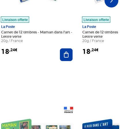
Livraison offerte
Livraison offerte
La Poste
La Poste
Carnet de 12 timbres - Maman dans l'art -
Carnet de 12 timbres - Le bl
Lettre verte
Lettre verte
20g / France
20g / France
18
18
,24€
,24€
r au panier
Ajouter au panier
Prix 18,24€
Prix 18,24€