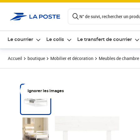
ontenu de la page
N° de suivi, rechercher un produi
Le courrier
Le colis
Le transfert de courrier
Accueil
boutique
Mobilier et décoration
Meubles de chambre
Ignorer les images