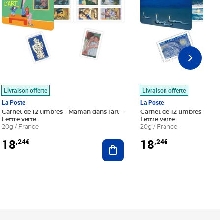
Livraison offerte
Livraison offerte
La Poste
La Poste
Carnet de 12 timbres - Maman dans l'art -
Carnet de 12 timbres - Le bl
Lettre verte
Lettre verte
20g / France
20g / France
18
18
,24€
,24€
r au panier
Ajouter au panier