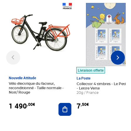
Prix 1 490,00€
Prix 7,50€
Livraison offerte
Nouvelle Attitude
La Poste
Vélo électrique du facteur,
Collector 4 timbres - Le Petit P
reconditionné - Taille normale -
- Lettre Verte
Noir/ Rouge
20g / France
1 490
7
,00€
,50€
Ajouter au panier