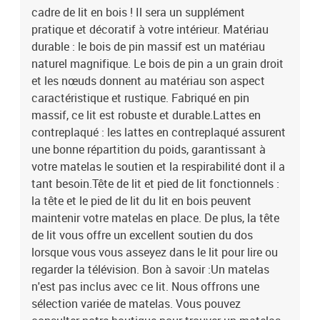
cadre de lit en bois ! Il sera un supplément
consulter notre boutique pour trouver un matelas
assorti.Certaines pièces de tête de lit sont emballées dans les
pratique et décoratif à votre intérieur. Matériau
cartons du cadre de lit en raison du manque d’espace.Couleur :
durable : le bois de pin massif est un matériau
blancMatériau : bois de pin massifDimensions totales du lit :
naturel magnifique. Le bois de pin a un grain droit
195,5 x 125,5 x 100 cm (L x l x H)Hauteur libre sous le lit : 21
et les nœuds donnent au matériau son aspect
cmDimensions du matelas correspondant (matelas non inclus) :
caractéristique et rustique. Fabriqué en pin
120 x 190 cm (l x L)(petit double)L'assemblage est requis
massif, ce lit est robuste et durable.Lattes en
contreplaqué : les lattes en contreplaqué assurent
une bonne répartition du poids, garantissant à
votre matelas le soutien et la respirabilité dont il a
tant besoin.Tête de lit et pied de lit fonctionnels :
la tête et le pied de lit du lit en bois peuvent
maintenir votre matelas en place. De plus, la tête
de lit vous offre un excellent soutien du dos
lorsque vous vous asseyez dans le lit pour lire ou
regarder la télévision. Bon à savoir :Un matelas
n'est pas inclus avec ce lit. Nous offrons une
sélection variée de matelas. Vous pouvez