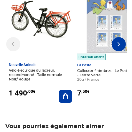
Livraison offerte
Nouvelle Attitude
La Poste
Vélo électrique du facteur,
Collector 4 timbres - Le Petit P
reconditionné - Taille normale -
- Lettre Verte
Noir/ Rouge
20g / France
1 490
7
,00€
,50€
Ajouter au panier
Vous pourriez également aimer