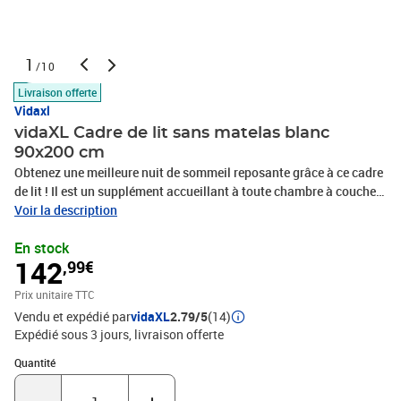
1
/10
Livraison offerte
Vidaxl
vidaXL Cadre de lit sans matelas blanc
90x200 cm
Obtenez une meilleure nuit de sommeil reposante grâce à ce cadre
de lit ! Il est un supplément accueillant à toute chambre à coucher.
Matériau durable : le bois d'ingénierie est d'une qualité
Voir la description
exceptionnelle avec une surface lisse et présente également
En stock
résistance, stabilité et résistance à l'humidité. Lattes robustes : les
142
,99€
lattes de contreplaqué assurent une bonne répartition du poids,
garantissant que le matelas reste en place à chaque torsion de
Prix unitaire TTC
votre corps pendant le sommeil. Design moderne : ajoutez un style
Vendu et expédié par
vidaXL
2.79/5
(14)
moderne à votre décor intérieur existant ! Le design moderne
Expédié sous 3 jours
livraison offerte
présente des lignes épurées, des looks minimalistes et de la
lumière naturelle dans le cadre du style de design d'intérieur. Bon à
Quantité : 1
Quantité
savoir :Un matelas n'est pas inclus avec ce lit. Nous offrons une
sélection variée de matelas. Vous pouvez consulter notre boutique