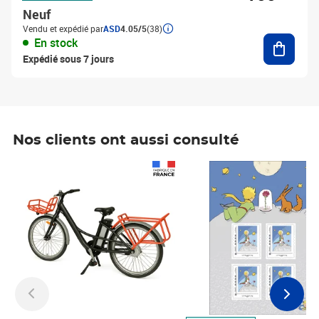
Neuf
Vendu et expédié par
ASD
4.05/5
(38)
Ajouter
En stock
Expédié sous 7 jours
Nos clients ont aussi consulté
Prix 1 490,00€
Prix 7,50€