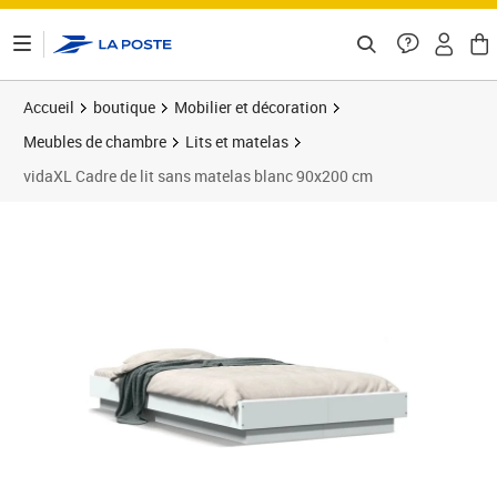
ontenu de la page
Accueil
boutique
Mobilier et décoration
Meubles de chambre
Lits et matelas
vidaXL Cadre de lit sans matelas blanc 90x200 cm
Prix 142,99€
Prix b
Prix 1
Prix 1