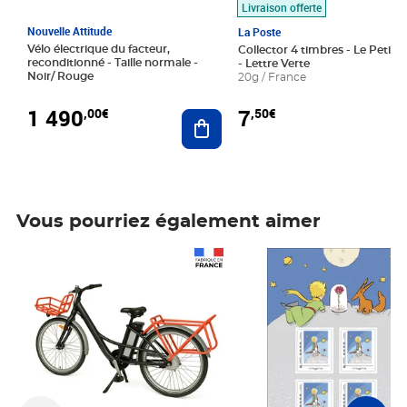
Livraison offerte
Nouvelle Attitude
La Poste
Vélo électrique du facteur,
Collector 4 timbres - Le Petit P
reconditionné - Taille normale -
- Lettre Verte
Noir/ Rouge
20g / France
1 490
7
,00€
,50€
Ajouter au panier
Vous pourriez également aimer
Prix 1 490,00€
Prix 7,50€