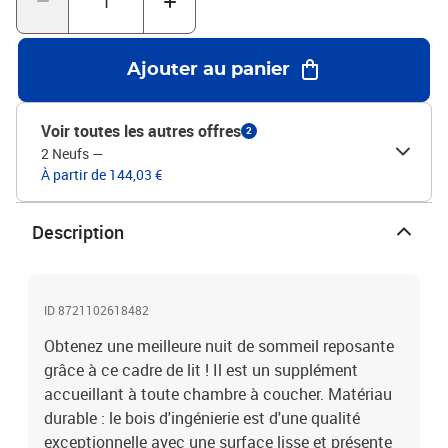
pour trouver un matelas assorti.Couleur : blancMatériau du cadre
de lit : bois d'ingénierieMatériau des lattes :
contreplaquéDimensions totales : 212 x 110 x 23 cm (L x l x
Ajouter au panier
H)Dimensions du matelas correspondant : 90 x 200 cm (l x L)
(matelas est non inclus)Assemblage requis : oui
Voir toutes les autres offres
2
2 Neufs
—
À partir de 144,03 €
Description
ID 8721102618482
Obtenez une meilleure nuit de sommeil reposante
grâce à ce cadre de lit ! Il est un supplément
accueillant à toute chambre à coucher. Matériau
durable : le bois d'ingénierie est d'une qualité
exceptionnelle avec une surface lisse et présente