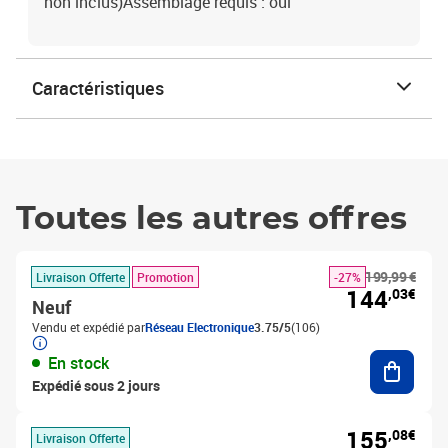
non inclus)Assemblage requis : oui
Caractéristiques
Toutes les autres offres
199,99 €
Livraison Offerte
Promotion
-27%
144
,03€
Neuf
Vendu et expédié par
Réseau Electronique
3.75/5
(106)
Ajouter
En stock
Expédié sous 2 jours
155
,08€
Livraison Offerte