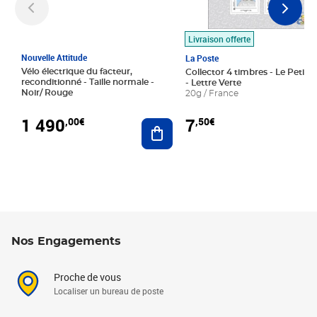
Livraison offerte
Nouvelle Attitude
La Poste
Vélo électrique du facteur,
Collector 4 timbres - Le Petit P
reconditionné - Taille normale -
- Lettre Verte
Noir/ Rouge
20g / France
1 490
7
,00€
,50€
Ajouter au panier
Nos Engagements
Proche de vous
Localiser un bureau de poste