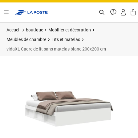
ontenu de la page
Accueil
boutique
Mobilier et décoration
Meubles de chambre
Lits et matelas
vidaXL Cadre de lit sans matelas blanc 200x200 cm
Prix 176,99€
Prix b
Prix 1