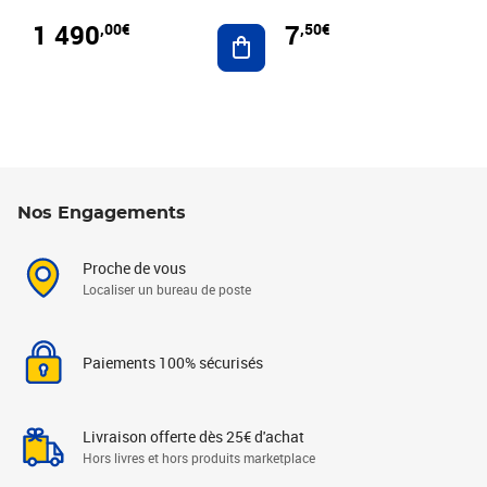
1 490
7
,00€
,50€
Ajouter au panier
Nos Engagements
Proche de vous
Localiser un bureau de poste
Paiements 100% sécurisés
Livraison offerte dès 25€ d'achat
Hors livres et hors produits marketplace