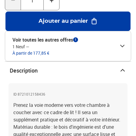
trouver un matelas assorti.Couleur : blancMatériau du cadre de lit
: bois d'ingénierie, bois de pin massifMatériau des lattes :
contreplaquéDimensions totales : 203 x 203 x 35 cm (L x l x
Ajouter au panier
H)Dimensions du matelas correspondant (matelas non inclus) :
200 x 200 cm (l x L)L'assemblage est requis
Voir toutes les autres offres
1
1 Neuf
—
À partir de 177,85 €
Description
ID 8721012158436
Prenez la voie moderne vers votre chambre à
coucher avec ce cadre de lit ! Il sera un
supplément pratique et décoratif à votre intérieur.
Matériau durable : le bois d'ingénierie est d'une
qualité exceptionnelle avec une surface lisse et