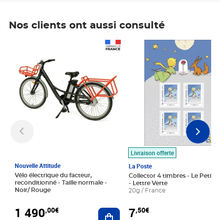
Nos clients ont aussi consulté
Prix 1 490,00€
Prix 7,50€
Livraison offerte
Nouvelle Attitude
La Poste
Vélo électrique du facteur,
Collector 4 timbres - Le Petit P
reconditionné - Taille normale -
- Lettre Verte
Noir/ Rouge
20g / France
1 490
7
,00€
,50€
Ajouter au panier