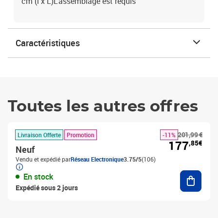
cm (l x L)L'assemblage est requis
Caractéristiques
Toutes les autres offres
201,99 €
Livraison Offerte
Promotion
-11%
177
,85€
Neuf
Vendu et expédié par
Réseau Electronique
3.75/5
(106)
Ajouter
En stock
Expédié sous 2 jours