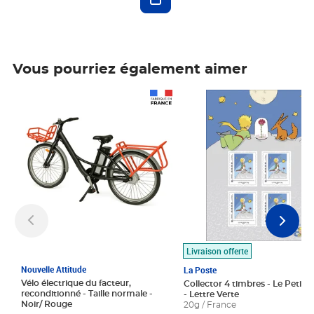
Vous pourriez également aimer
Prix 1 490,00€
Prix 7,50€
Livraison offerte
Nouvelle Attitude
La Poste
Vélo électrique du facteur,
Collector 4 timbres - Le Petit P
reconditionné - Taille normale -
- Lettre Verte
Noir/ Rouge
20g / France