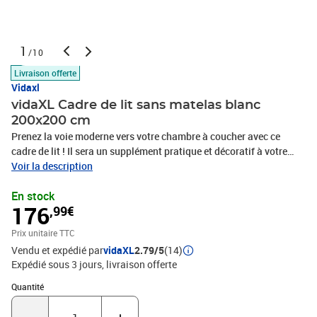
1
/10
Livraison offerte
Vidaxl
vidaXL Cadre de lit sans matelas blanc
200x200 cm
Prenez la voie moderne vers votre chambre à coucher avec ce
cadre de lit ! Il sera un supplément pratique et décoratif à votre
intérieur. Matériau durable : le bois d'ingénierie est d'une qualité
Voir la description
exceptionnelle avec une surface lisse et présente également
En stock
résistance, stabilité et résistance à l'humidité.Lattes de
176
,99€
contreplaqué : les lattes de contreplaqué assurent une bonne
répartition du poids, garantissant que le matelas reste en place à
Prix unitaire TTC
chaque torsion de votre corps pendant le sommeil.Espace de
Vendu et expédié par
vidaXL
2.79/5
(14)
rangement supplémentaire : le lit d'appoint dispose d'un total de 6
Expédié sous 3 jours
livraison offerte
compartiments sur deux côtés du lit pour ranger des objets comme
des livres, des plantes en pot et d'autres décorations. Bon à savoir
Quantité : 1
Quantité
:Un matelas n'est pas inclus avec ce lit. Nous offrons une sélection
variée de matelas. Vous pouvez consulter notre boutique pour