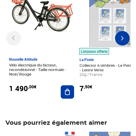
Livraison offerte
Nouvelle Attitude
La Poste
Vélo électrique du facteur,
Collector 4 timbres - Le Petit P
reconditionné - Taille normale -
- Lettre Verte
Noir/ Rouge
20g / France
1 490
7
,00€
,50€
Ajouter au panier
Vous pourriez également aimer
Prix 1 490,00€
Prix 7,50€