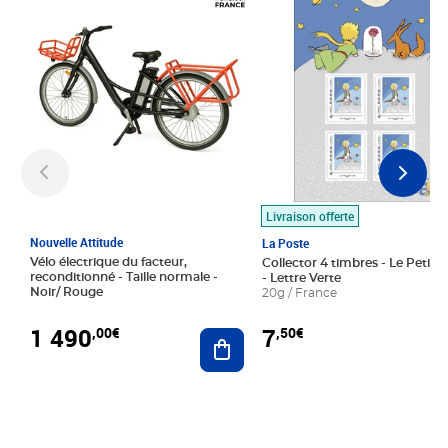
Livraison offerte
Nouvelle Attitude
La Poste
Vélo électrique du facteur,
Collector 4 timbres - Le Petit P
reconditionné - Taille normale -
- Lettre Verte
Noir/ Rouge
20g / France
1 490
7
,00€
,50€
Ajouter au panier