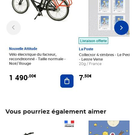
Livraison offerte
Nouvelle Attitude
La Poste
Vélo électrique du facteur,
Collector 4 timbres - Le Petit P
reconditionné - Taille normale -
- Lettre Verte
Noir/ Rouge
20g / France
1 490
7
,00€
,50€
Ajouter au panier
Vous pourriez également aimer
Prix 1 490,00€
Prix 7,50€