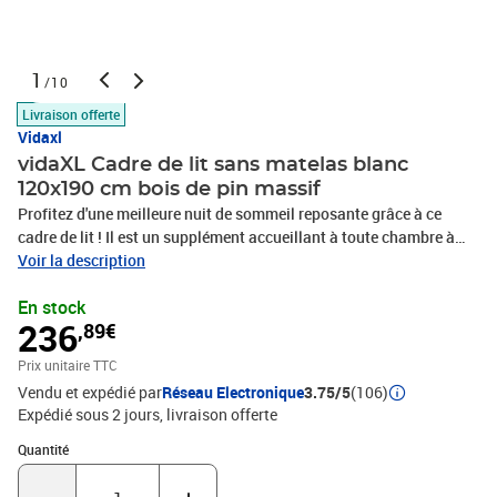
1
/10
Livraison offerte
Vidaxl
vidaXL Cadre de lit sans matelas blanc
120x190 cm bois de pin massif
Profitez d'une meilleure nuit de sommeil reposante grâce à ce
cadre de lit ! Il est un supplément accueillant à toute chambre à
coucher. Cadre stable et durable : le bois de pin massif est connu
Voir la description
pour sa résistance et sa durabilité. Ses grains droits et ses nœuds
En stock
distinctifs contribuent à son charme rustique.Sommier à lattes
236
,89€
pour un soutien optimal : le cadre de lit est équipé d'un sommier à
lattes qui assure le soutien et la respirabilité de votre matelas.Tête
Prix unitaire TTC
de lit polyvalente : ce cadre de lit est équipé d'une tête de lit qui
Vendu et expédié par
Réseau Electronique
3.75/5
(106)
offre un excellent soutien dorsal lorsque vous vous asseyez dans
Expédié sous 2 jours
livraison offerte
le lit pour lire ou regarder la télévision, tout en servant d'élément
décoratif.Exploitez pleinement l'espace : ce cadre de lit comporte
Quantité : 1
Quantité
deux tiroirs en dessous, ce qui permet de ranger les articles tels
que la literie supplémentaire, les vêtements saisonniers et les