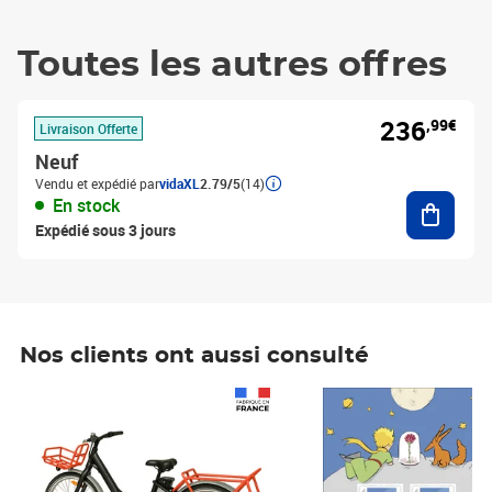
Toutes les autres offres
236
,99€
Livraison Offerte
Neuf
Vendu et expédié par
vidaXL
2.79/5
(14)
Ajouter
En stock
Expédié sous 3 jours
Nos clients ont aussi consulté
Prix 1 490,00€
Prix 7,50€