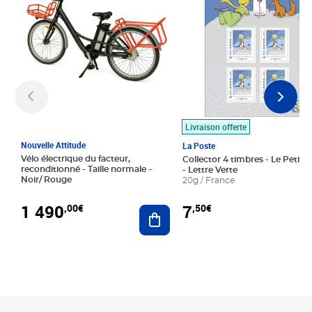
Livraison offerte
Nouvelle Attitude
La Poste
Vélo électrique du facteur,
Collector 4 timbres - Le Petit P
reconditionné - Taille normale -
- Lettre Verte
Noir/ Rouge
20g / France
1 490
7
,00€
,50€
Ajouter au panier