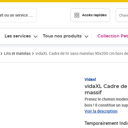
t ou un service ....
Chang
Accès rapides
Les services
Tous nos produits
Collection Pet
Lits et matelas
vidaXL Cadre de lit sans matelas 90x200 cm bois de
Vidaxl
vidaXL Cadre de 
massif
Prenez le chemin modern
bois ! Il constitue un su
massif : le bois de pin 
Voir la description
grain droit et les nœuds
Temporairement Indi
rustique.Lattes robustes