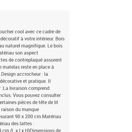
oucher cool avec ce cadre de
décoratif à votre intérieur. Bois
iau naturel magnifique. Le bois
atériau son aspect
lattes de contreplaqué assurent
e matelas reste en place à
.Design accrocheur : la
 décorative et pratique. Il
r :La livraison comprend
inclus. Vous pouvez consulter
rtaines pièces de tête de lit
en raison du manque
esurant 90 x 200 cm.Matériau
ériau des lattes :
4 cm (L x l x H)Dimensions de