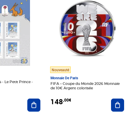
Nouveauté
Monnaie De Paris
 - Le Petit Prince -
FIFA – Coupe du Monde 2026 Monnaie
de 10€ Argent colorisée
148
,00€
Ajouter au panier
Ajoute