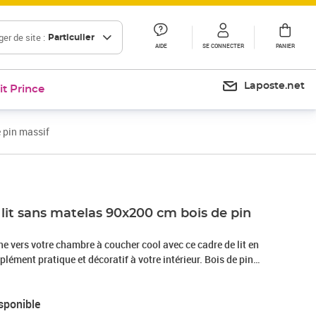
er de site :
Particulier
AIDE
SE CONNECTER
PANIER
Laposte.net
it Prince
 pin massif
lit sans matelas 90x200 cm bois de pin
e vers votre chambre à coucher cool avec ce cadre de lit en
pplément pratique et décoratif à votre intérieur. Bois de pin
massif est un matériau naturel magnifique. Le bois de pin a un
 donnent au matériau son aspect caractéristique et
sponible
 : les lattes de contreplaqué assurent une bonne répartition