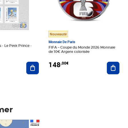
Nouveauté
Monnaie De Paris
 - Le Petit Prince -
FIFA – Coupe du Monde 2026 Monnaie
de 10€ Argent colorisée
148
,00€
Ajouter au panier
Ajoute
mer
Prix 148,00€