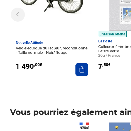
Livraison offerte
La Poste
Nouvelle Attitude
Collector 4 timbres
Vélo électrique du facteur, reconditionné
Lettre Verte
- Taille normale - Noir/ Rouge
20g / France
1 490
7
,00€
,50€
Ajouter au panier
Vous pourriez également ai
Prix 1 490,00€
Prix 7,50€