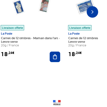
Livraison offerte
Livraison offerte
La Poste
La Poste
Carnet de 12 timbres - Maman dans l'art -
Carnet de 12 timbres - Le bl
Lettre verte
Lettre verte
20g / France
20g / France
18
18
,24€
,24€
r au panier
Ajouter au panier
Prix 18,24€
Prix 18,24€