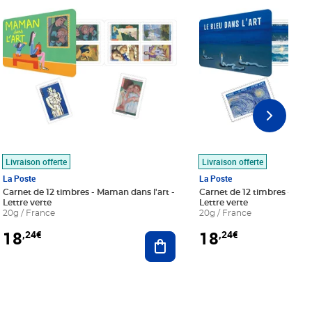
Livraison offerte
Livraison offerte
La Poste
La Poste
Carnet de 12 timbres - Maman dans l'art -
Carnet de 12 timbres - Le bl
Lettre verte
Lettre verte
20g / France
20g / France
18
18
,24€
,24€
r au panier
Ajouter au panier