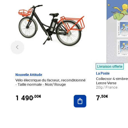
Livraison offerte
La Poste
Nouvelle Attitude
Collector 4 timbres
Vélo électrique du facteur, reconditionné
Lettre Verte
- Taille normale - Noir/ Rouge
20g / France
1 490
7
,00€
,50€
Ajouter au panier