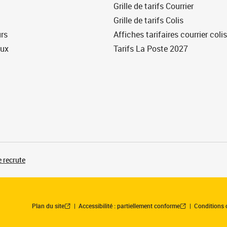
Grille de tarifs Courrier
Grille de tarifs Colis
urs
Affiches tarifaires courrier colis
eux
Tarifs La Poste 2027
 recrute
Plan du site
Accessibilité : partiellement conforme
Conditions 