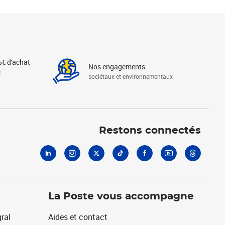
5€ d'achat
Nos engagements
s
sociétaux et environnementaux
Linkedin
Instagram
X
Tiktok
Facebook
Youtube
Threads
Restons connectés
La Poste vous accompagne
ral
Aides et contact