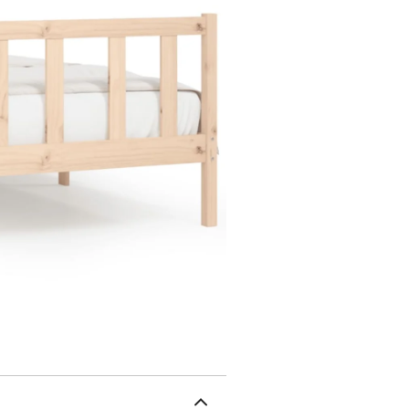
du poids, garantissant q
pendant le sommeil.Desig
la fois décorative et pra
livraison comprend uniqu
pouvez consulter notre b
de tête de lit sont emba
d’espace.Ce cadre de li
cadre de lit : bois de pi
contreplaquéDimensions t
de lit : 96 x 4 x 104 cm (
(matelas non inclus)L'as
tête de lit1 x pied de lit