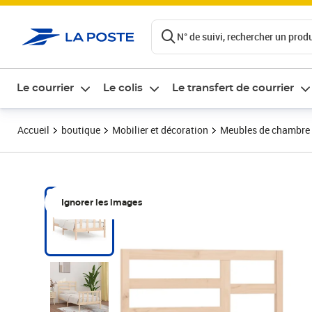
ontenu de la page
N° de suivi, rechercher un produi
Le courrier
Le colis
Le transfert de courrier
Accueil
boutique
Mobilier et décoration
Meubles de chambre
Ignorer les images