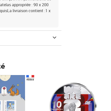
 matelas appropriée : 90 x 200
quisLa livraison contient :1 x
té
Prix 148,00€