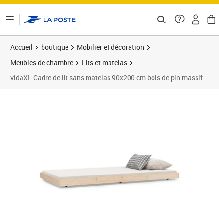
ontenu de la page
Accueil
boutique
Mobilier et décoration
Meubles de chambre
Lits et matelas
vidaXL Cadre de lit sans matelas 90x200 cm bois de pin massif
Prix 95,89€
Prix 9
Prix 1