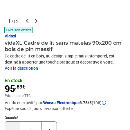
1
/10
Livraison offerte
Vidaxl
vidaXL Cadre de lit sans matelas 90x200 cm
bois de pin massif
Ce cadre de lit en bois, au design simple mais intemporel, est
destiné à apporter une touche pratique et décorative à votre
chambre à coucher. Bois de pin massif : le bois de pin massif est
Voir la description
un matériau naturel magnifique. Le bois de pin a un grain droit et
En stock
les nœuds donnent au matériau son aspect caractéristique et
95
,89€
rustique.Cadre de lit stable : le cadre en bois du lit assure sa
solidité et sa stabilité.Lattes robustes : les lattes de contreplaqué
Prix unitaire TTC
assurent une bonne répartition du poids, garantissant que le
Vendu et expédié par
Réseau Electronique
3.75/5
(106)
matelas reste en place à chaque torsion de votre corps pendant le
Expédié sous 2 jours
livraison offerte
sommeil.Roues pratiques : ce cadre de lit avec roulettes est facile
à déplacer et constitue un hébergement pratique pour les
Quantité : 1
Quantité
personnes qui passent la nuit. Remarque :La livraison comprend
uniquement un cadre de lit. Le matelas n'est pas inclus. Vous