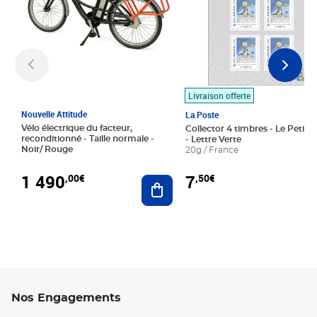
Livraison offerte
Nouvelle Attitude
La Poste
Vélo électrique du facteur,
Collector 4 timbres - Le Petit P
reconditionné - Taille normale -
- Lettre Verte
Noir/ Rouge
20g / France
1 490
7
,00€
,50€
Ajouter au panier
Nos Engagements