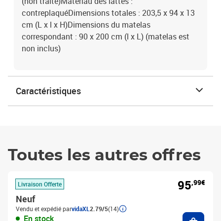
(non traité)Matériau des lattes :
contreplaquéDimensions totales : 203,5 x 94 x 13
cm (L x l x H)Dimensions du matelas
correspondant : 90 x 200 cm (l x L) (matelas est
non inclus)
Caractéristiques
Toutes les autres offres
95
,99€
Livraison Offerte
Neuf
Vendu et expédié par
vidaXL
2.79/5
(14)
Ajouter
En stock