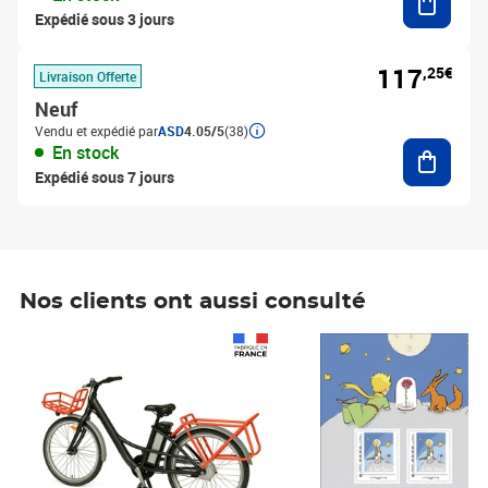
Expédié sous 3 jours
117
,25€
Livraison Offerte
Neuf
Vendu et expédié par
ASD
4.05/5
(38)
Ajouter
En stock
Expédié sous 7 jours
Nos clients ont aussi consulté
Prix 1 490,00€
Prix 7,50€