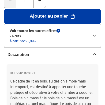
pouvez consulter notre boutique pour trouver les matelas
assortis.Ce cadre de lit convient à un matelas mesurant 90 x 200
cm.Chaque produit est livré avec un manuel de montage dans la
Ajouter au panier
boîte pour un montage facile.Matériau du cadre de lit : bois de pin
massif (non traité)Matériau des lattes : contreplaquéDimensions
totales : 203,5 x 94 x 13 cm (L x l x H)Dimensions du matelas
Voir toutes les autres offres
2
correspondant : 90 x 200 cm (l x L) (matelas est non inclus)
2 Neufs
—
À partir de 95,99 €
Description
ID 8720845640194
Ce cadre de lit en bois, au design simple mais
intemporel, est destiné à apporter une touche
pratique et décorative à votre chambre à coucher.
Bois de pin massif : le bois de pin massif est un
matériau naturel magnifique. Le bois de pin a un