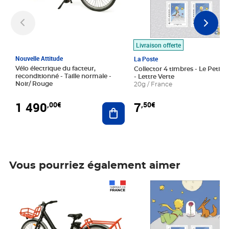
Livraison offerte
Nouvelle Attitude
La Poste
Vélo électrique du facteur,
Collector 4 timbres - Le Petit P
reconditionné - Taille normale -
- Lettre Verte
Noir/ Rouge
20g / France
1 490
7
,00€
,50€
Ajouter au panier
Vous pourriez également aimer
Prix 1 490,00€
Prix 7,50€