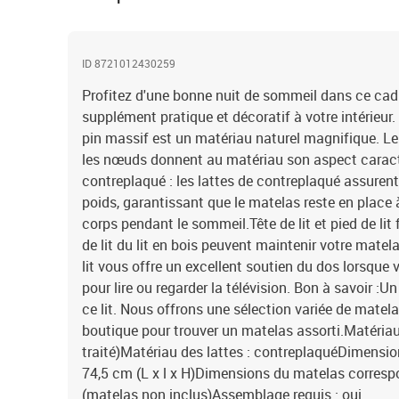
ID 8721012430259
Profitez d'une bonne nuit de sommeil dans ce cadre 
supplément pratique et décoratif à votre intérieur. 
pin massif est un matériau naturel magnifique. Le 
les nœuds donnent au matériau son aspect caracté
contreplaqué : les lattes de contreplaqué assurent
poids, garantissant que le matelas reste en place 
corps pendant le sommeil.Tête de lit et pied de lit f
de lit du lit en bois peuvent maintenir votre matela
lit vous offre un excellent soutien du dos lorsque 
pour lire ou regarder la télévision. Bon à savoir :
ce lit. Nous offrons une sélection variée de matel
boutique pour trouver un matelas assorti.Matériau
traité)Matériau des lattes : contreplaquéDimension
74,5 cm (L x l x H)Dimensions du matelas correspo
(matelas non inclus)Assemblage requis : oui