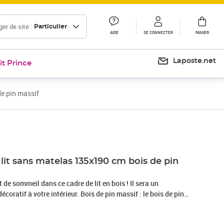
er de site :
Particulier
AIDE
SE CONNECTER
PANIER
Laposte.net
it Prince
de pin massif
Prix 146,99€
Prix 158,80€
lit sans matelas 135x190 cm bois de pin
 de sommeil dans ce cadre de lit en bois ! Il sera un
coratif à votre intérieur. Bois de pin massif : le bois de pin
aturel magnifique. Le bois de pin a un grain droit et les
au son aspect caractéristique et rustique.Lattes de