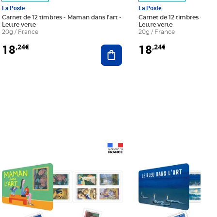
La Poste
La Poste
Carnet de 12 timbres - Maman dans l'art -
Carnet de 12 timbres - Le bl
Lettre verte
Lettre verte
20g / France
20g / France
18
18
,24€
,24€
r au panier
Ajouter au panier
Prix 18,24€
Prix 18,24€