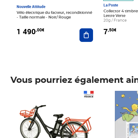
La Poste
Nouvelle Attitude
Collector 4 timbres
Vélo électrique du facteur, reconditionné
Lettre Verte
- Taille normale - Noir/ Rouge
20g / France
1 490
7
,00€
,50€
Ajouter au panier
Vous pourriez également ai
Prix 1 490,00€
Prix 7,50€