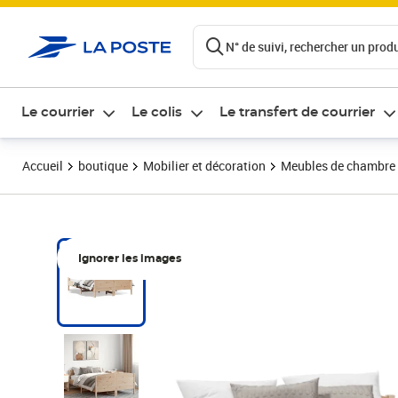
ontenu de la page
N° de suivi, rechercher un produi
Le courrier
Le colis
Le transfert de courrier
Accueil
boutique
Mobilier et décoration
Meubles de chambre
Ignorer les images