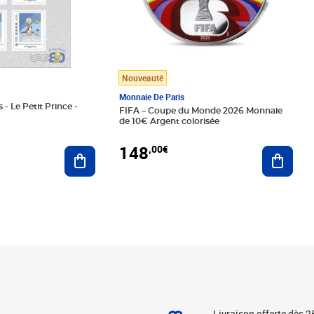
Nouveauté
Monnaie De Paris
 - Le Petit Prince -
FIFA – Coupe du Monde 2026 Monnaie
de 10€ Argent colorisée
148
,00€
Ajouter au panier
Ajoute
Livraison offerte dès 2