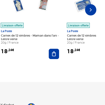
Livraison offerte
Livraison offerte
La Poste
La Poste
Carnet de 12 timbres - Maman dans l'art -
Carnet de 12 timbres - Le bl
Lettre verte
Lettre verte
20g / France
20g / France
18
18
,24€
,24€
r au panier
Ajouter au panier
5€ d'achat