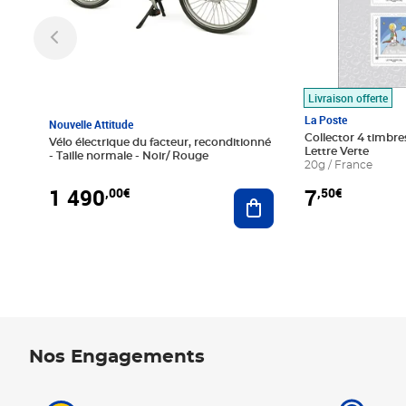
Livraison offerte
La Poste
Nouvelle Attitude
Collector 4 timbres
Vélo électrique du facteur, reconditionné
Lettre Verte
- Taille normale - Noir/ Rouge
20g / France
1 490
7
,00€
,50€
Ajouter au panier
Nos Engagements