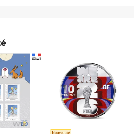
té
Prix 148,00€
Nouveauté