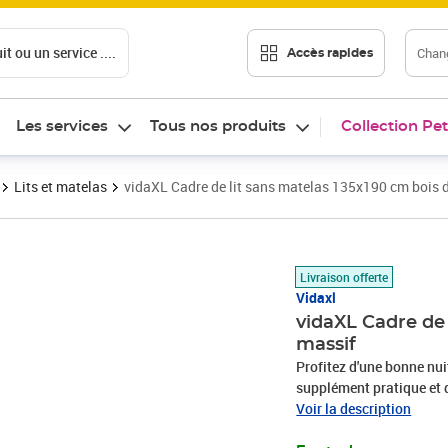
t ou un service ....
Chang
Accès rapides
Les services
Tous nos produits
Collection Pet
Lits et matelas
vidaXL Cadre de lit sans matelas 135x190 cm bois 
Prix barré 172,99 €
Prix 134,88€
Livraison offerte
Vidaxl
vidaXL Cadre de 
massif
Profitez d'une bonne nuit
supplément pratique et dé
massif est un matériau n
Voir la description
nœuds donnent au matéri