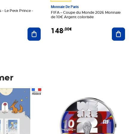
Monnaie De Paris
 - Le Petit Prince -
FIFA – Coupe du Monde 2026 Monnaie
de 10€ Argent colorisée
148
,00€
Ajouter au panier
Ajoute
mer
Prix 148,00€