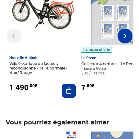
Livraison offerte
Nouvelle Attitude
La Poste
Vélo électrique du facteur,
Collector 4 timbres - Le Petit P
reconditionné - Taille normale -
- Lettre Verte
Noir/ Rouge
20g / France
1 490
7
,00€
,50€
Ajouter au panier
Vous pourriez également aimer
Prix 1 490,00€
Prix 7,50€