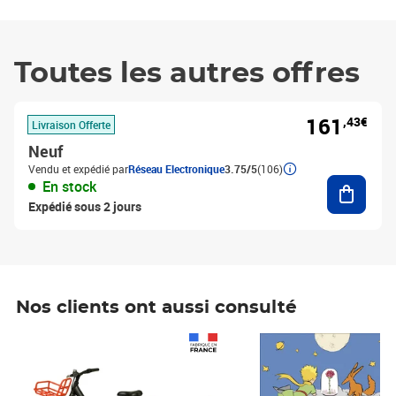
Toutes les autres offres
161
,43€
Livraison Offerte
Neuf
Vendu et expédié par
Réseau Electronique
3.75/5
(106)
Ajouter
En stock
Expédié sous 2 jours
Nos clients ont aussi consulté
Prix 1 490,00€
Prix 7,50€