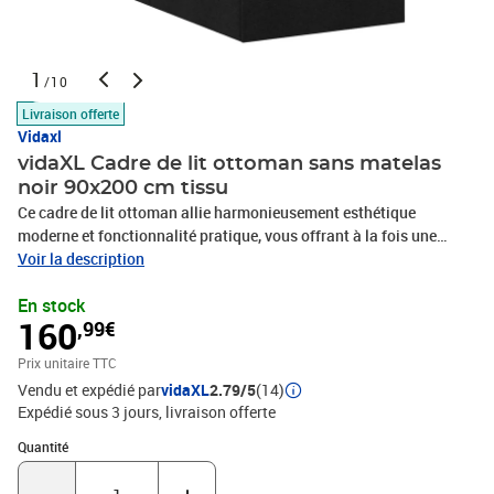
1
/10
Livraison offerte
Vidaxl
vidaXL Cadre de lit ottoman sans matelas
noir 90x200 cm tissu
Ce cadre de lit ottoman allie harmonieusement esthétique
moderne et fonctionnalité pratique, vous offrant à la fois une
solution de rangement et une expérience de sommeil confortable.
Voir la description
Matériau doux et durable : le tissu en polyester offre une
En stock
combinaison de douceur, de respirabilité et de durabilité, vous
160
,99€
garantissant un confort et une convivialité ultimes.Grand espace
de rangement sous le lit : ce cadre de lit est doté d'un espace de
Prix unitaire TTC
rangement spacieux sous le lit, ce qui permet d'optimiser l'espace
Vendu et expédié par
vidaXL
2.79/5
(14)
sans avoir besoin d'une surface au sol supplémentaire. Il offre
Expédié sous 3 jours
livraison offerte
suffisamment d'espace pour ranger des articles tels que des
couettes supplémentaires, des oreillers et des vêtements de
Quantité : 1
Quantité
saison, ce qui en fait la solution idéale pour les espaces plus
restreints.Mécanisme de levage pratique : le mécanisme de levage