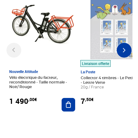
Livraison offerte
Nouvelle Attitude
La Poste
Vélo électrique du facteur,
Collector 4 timbres - Le Petit P
reconditionné - Taille normale -
- Lettre Verte
Noir/ Rouge
20g / France
1 490
7
,00€
,50€
Ajouter au panier