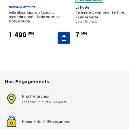
Nouvelle Attitude
La Poste
Vélo électrique du facteur,
Collector 4 timbres - Le Petit P
reconditionné - Taille normale -
- Lettre Verte
Noir/ Rouge
20g / France
1 490
7
,00€
,50€
Ajouter au panier
Nos Engagements
Proche de vous
Localiser un bureau de poste
Paiements 100% sécurisés