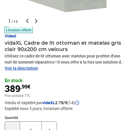
1
/10
Livraison offerte
Vidaxl
vidaXL Cadre de lit ottoman et matelas gris
clair 90x200 cm velours
Utilisez ce cadre de lit ottoman avec matelas pour profiter d'une
nuit de sommeil réparatrice ! Il vous offre à la fois une solution de
rangement et une expérience de sommeil confortable.Matériau
Voir la description
doux et confortable : le tissu en velours présente une surface
En stock
douce et lisse qui offre une sensation agréable contre la peau,
389
,99€
vous apportant chaleur et confort ultime.Matelas à ressorts
ensachés : ce matelas à ressorts ensachés comporte des ressorts
Prix unitaire TTC
ensachés individuels qui fonctionnent indépendamment pour
Vendu et expédié par
vidaXL
2.79/5
(14)
offrir un soutien personnalisé en réagissant uniquement à la
Expédié sous 3 jours
livraison offerte
pression exercée dans chaque zone. Cette conception empêche «
l'enroulement » et réduit le transfert de mouvement par rapport aux
Quantité : 1
Quantité
matelas traditionnels à ressorts ouverts. Chaque ressort ensaché
soutient le corps individuellement.Grand espace de rangement