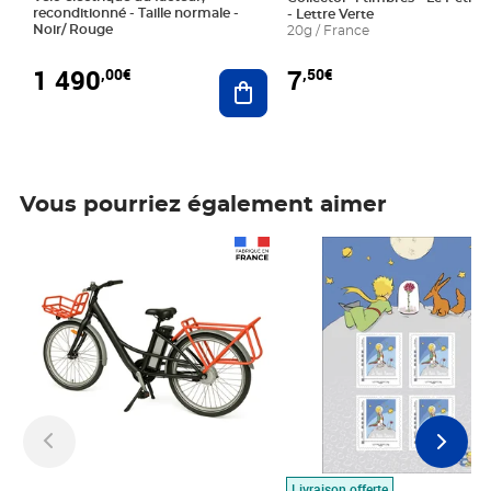
reconditionné - Taille normale -
- Lettre Verte
Noir/ Rouge
20g / France
1 490
7
,00€
,50€
Ajouter au panier
Vous pourriez également aimer
Prix 1 490,00€
Prix 7,50€
Livraison offerte