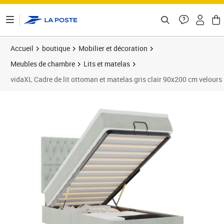
ontenu de la page
Accueil
boutique
Mobilier et décoration
Meubles de chambre
Lits et matelas
vidaXL Cadre de lit ottoman et matelas gris clair 90x200 cm velours
Prix 389,99€
Prix 3