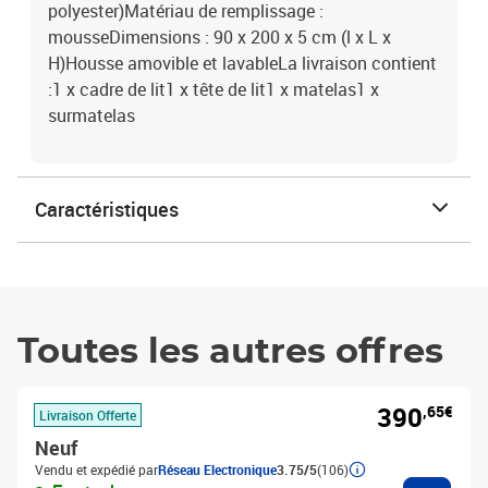
polyester)Matériau de remplissage :
mousseDimensions : 90 x 200 x 5 cm (l x L x
H)Housse amovible et lavableLa livraison contient
:1 x cadre de lit1 x tête de lit1 x matelas1 x
surmatelas
Caractéristiques
Toutes les autres offres
390
,65€
Livraison Offerte
Neuf
Vendu et expédié par
Réseau Electronique
3.75/5
(106)
Ajouter