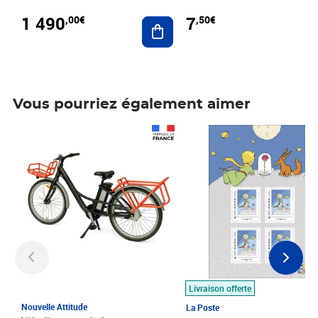
1 490
7
,00€
,50€
Ajouter au panier
Vous pourriez également aimer
Prix 1 490,00€
Prix 7,50€
Livraison offerte
Nouvelle Attitude
La Poste