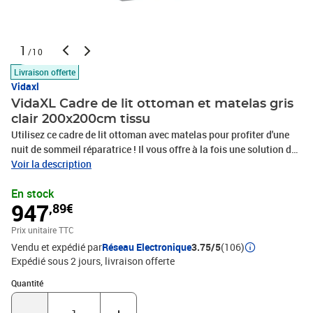
1
/10
Livraison offerte
Vidaxl
VidaXL Cadre de lit ottoman et matelas gris
clair 200x200cm tissu
Utilisez ce cadre de lit ottoman avec matelas pour profiter d'une
nuit de sommeil réparatrice ! Il vous offre à la fois une solution de
rangement et une expérience de sommeil confortable. Matériau
Voir la description
doux et durable : le tissu en polyester offre une combinaison de
En stock
douceur, de respirabilité et de durabilité, vous garantissant un
947
,89€
confort et une convivialité ultimes.Matelas à ressorts ensachés :
ce matelas à ressorts ensachés comporte des ressorts ensachés
Prix unitaire TTC
individuels qui fonctionnent indépendamment pour offrir un
Vendu et expédié par
Réseau Electronique
3.75/5
(106)
soutien personnalisé en réagissant uniquement à la pression
Expédié sous 2 jours
livraison offerte
exercée dans chaque zone. Cette conception empêche «
l'enroulement » et réduit le transfert de mouvement par rapport aux
Quantité : 1
Quantité
matelas traditionnels à ressorts ouverts. Chaque ressort ensaché
soutient le corps individuellement.Grand espace de rangement