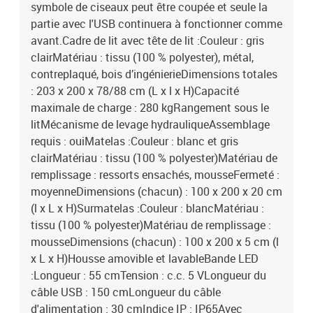
symbole de ciseaux peut être coupée et seule la
partie avec l'USB continuera à fonctionner comme
avant.Cadre de lit avec tête de lit :Couleur : gris
clairMatériau : tissu (100 % polyester), métal,
contreplaqué, bois d’ingénierieDimensions totales
: 203 x 200 x 78/88 cm (L x l x H)Capacité
maximale de charge : 280 kgRangement sous le
litMécanisme de levage hydrauliqueAssemblage
requis : ouiMatelas :Couleur : blanc et gris
clairMatériau : tissu (100 % polyester)Matériau de
remplissage : ressorts ensachés, mousseFermeté :
moyenneDimensions (chacun) : 100 x 200 x 20 cm
(l x L x H)Surmatelas :Couleur : blancMatériau :
tissu (100 % polyester)Matériau de remplissage :
mousseDimensions (chacun) : 100 x 200 x 5 cm (l
x L x H)Housse amovible et lavableBande LED
:Longueur : 55 cmTension : c.c. 5 VLongueur du
câble USB : 150 cmLongueur du câble
d'alimentation : 30 cmIndice IP : IP65Avec