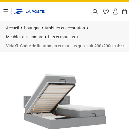
ontenu de la page
Accueil
boutique
Mobilier et décoration
Meubles de chambre
Lits et matelas
VidaXL Cadre de lit ottoman et matelas gris clair 200x200cm tissu
Prix 947,89€
Prix 9