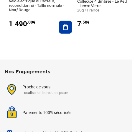
Vélo électrique du facteur,
Collector 4 timbres - Le Petit P
reconditionné - Taille normale -
- Lettre Verte
Noir/ Rouge
20g / France
1 490
7
,00€
,50€
Ajouter au panier
Nos Engagements
Proche de vous
Localiser un bureau de poste
Paiements 100% sécurisés