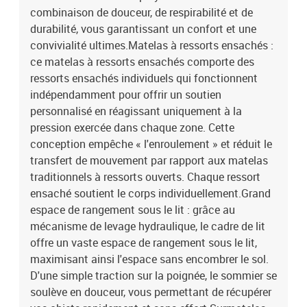
polyester), métal, contreplaqué, bois d’ingénierieDimensions
combinaison de douceur, de respirabilité et de
totales : 203 x 200 x 78/88 cm (L x l x H)Capacité maximale de
durabilité, vous garantissant un confort et une
charge : 280 kgRangement sous le litMécanisme de levage
convivialité ultimes.Matelas à ressorts ensachés :
hydrauliqueAssemblage requis : ouiMatelas :Couleur : blanc et
ce matelas à ressorts ensachés comporte des
gris clairMatériau : tissu (100 % polyester)Matériau de
ressorts ensachés individuels qui fonctionnent
remplissage : ressorts ensachés, mousseFermeté :
moyenneDimensions (chacun) : 100 x 200 x 20 cm (l x L x
indépendamment pour offrir un soutien
H)Surmatelas :Couleur : blancMatériau : tissu (100 %
personnalisé en réagissant uniquement à la
polyester)Matériau de remplissage : mousseDimensions (chacun)
pression exercée dans chaque zone. Cette
: 100 x 200 x 5 cm (l x L x H)Housse amovible et lavableBande LED
conception empêche « l'enroulement » et réduit le
:Longueur : 55 cmTension : c.c. 5 VLongueur du câble USB : 150
transfert de mouvement par rapport aux matelas
cmLongueur du câble d'alimentation : 30 cmIndice IP : IP65Avec
traditionnels à ressorts ouverts. Chaque ressort
symbole de coupe à ciseauxLa livraison contient :2 x cadre de lit2
ensaché soutient le corps individuellement.Grand
x tête de lit2 x matelas2 x surmatelas2 x bande à LED
espace de rangement sous le lit : grâce au
mécanisme de levage hydraulique, le cadre de lit
offre un vaste espace de rangement sous le lit,
maximisant ainsi l'espace sans encombrer le sol.
D'une simple traction sur la poignée, le sommier se
soulève en douceur, vous permettant de récupérer