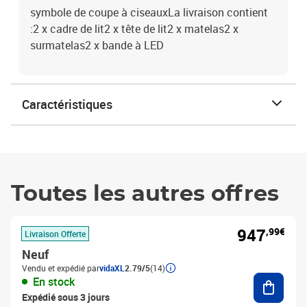
symbole de coupe à ciseauxLa livraison contient
:2 x cadre de lit2 x tête de lit2 x matelas2 x
surmatelas2 x bande à LED
Caractéristiques
Toutes les autres offres
947
,99€
Livraison Offerte
Neuf
Vendu et expédié par
vidaXL
2.79/5
(14)
Ajouter
En stock
Expédié sous 3 jours