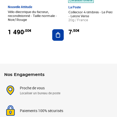
Nouvelle Attitude
La Poste
Vélo électrique du facteur,
Collector 4 timbres - Le Petit P
reconditionné - Taille normale -
- Lettre Verte
Noir/ Rouge
20g / France
1 490
7
,00€
,50€
Ajouter au panier
Nos Engagements
Proche de vous
Localiser un bureau de poste
Paiements 100% sécurisés