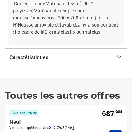
:Couleur : blancMatériau : tissu (100 %
polyester)Matériau de remplissage :
mousseDimensions : 200 x 200 x 5 cm (l x L x
H)Housse amovible et lavableLa livraison contient
:1 x cadre de lit2 x matelas1 x surmatelas
Caractéristiques
Toutes les autres offres
687
,99€
Livraison Offerte
Neuf
Vendu et expédié par
vidaXL
2.79/5
(14)
Ajouter