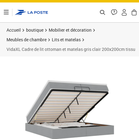
ontenu de la page
Accueil
boutique
Mobilier et décoration
Meubles de chambre
Lits et matelas
VidaXL Cadre de lit ottoman et matelas gris clair 200x200cm tissu
Prix 687,89€
Prix 6