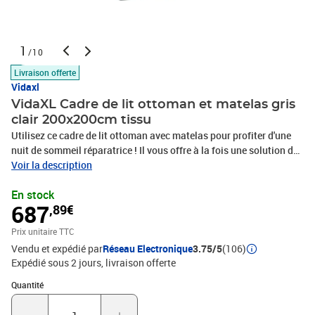
1
/10
Livraison offerte
Vidaxl
VidaXL Cadre de lit ottoman et matelas gris
clair 200x200cm tissu
Utilisez ce cadre de lit ottoman avec matelas pour profiter d'une
nuit de sommeil réparatrice ! Il vous offre à la fois une solution de
rangement et une expérience de sommeil confortable. Matériau
Voir la description
doux et durable : le tissu en polyester offre une combinaison de
En stock
douceur, de respirabilité et de durabilité, vous garantissant un
687
,89€
confort et une convivialité ultimes.Matelas à ressorts ensachés :
ce matelas à ressorts ensachés comporte des ressorts ensachés
Prix unitaire TTC
individuels qui fonctionnent indépendamment pour offrir un
Vendu et expédié par
Réseau Electronique
3.75/5
(106)
soutien personnalisé en réagissant uniquement à la pression
Expédié sous 2 jours
livraison offerte
exercée dans chaque zone. Cette conception empêche «
l'enroulement » et réduit le transfert de mouvement par rapport aux
Quantité : 1
Quantité
matelas traditionnels à ressorts ouverts. Chaque ressort ensaché
soutient le corps individuellement.Grand espace de rangement