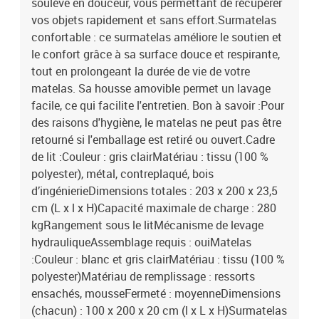
soulève en douceur, vous permettant de récupérer
vos objets rapidement et sans effort.Surmatelas
confortable : ce surmatelas améliore le soutien et
le confort grâce à sa surface douce et respirante,
tout en prolongeant la durée de vie de votre
matelas. Sa housse amovible permet un lavage
facile, ce qui facilite l'entretien. Bon à savoir :Pour
des raisons d'hygiène, le matelas ne peut pas être
retourné si l'emballage est retiré ou ouvert.Cadre
de lit :Couleur : gris clairMatériau : tissu (100 %
polyester), métal, contreplaqué, bois
d’ingénierieDimensions totales : 203 x 200 x 23,5
cm (L x l x H)Capacité maximale de charge : 280
kgRangement sous le litMécanisme de levage
hydrauliqueAssemblage requis : ouiMatelas
:Couleur : blanc et gris clairMatériau : tissu (100 %
polyester)Matériau de remplissage : ressorts
ensachés, mousseFermeté : moyenneDimensions
(chacun) : 100 x 200 x 20 cm (l x L x H)Surmatelas