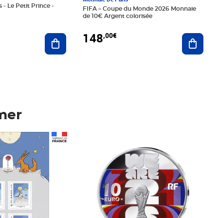
 - Le Petit Prince -
FIFA – Coupe du Monde 2026 Monnaie
de 10€ Argent colorisée
148
,00€
Ajouter au panier
Ajoute
mer
Prix 148,00€