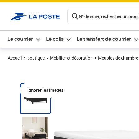
ontenu de la page
N° de suivi, rechercher un produi
Le courrier
Le colis
Le transfert de courrier
Accueil
boutique
Mobilier et décoration
Meubles de chambre
Ignorer les images