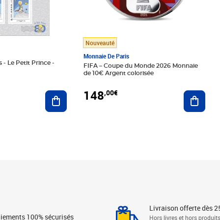
Nouveauté
Monnaie De Paris
 - Le Petit Prince -
FIFA – Coupe du Monde 2026 Monnaie
de 10€ Argent colorisée
148
,00€
Ajouter au panier
Ajoute
Livraison offerte dès 2
iements 100% sécurisés
Hors livres et hors produit