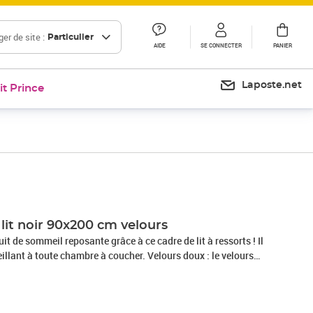
er de site :
Particulier
AIDE
SE CONNECTER
PANIER
Laposte.net
it Prince
Prix 70,99€
Prix 93,22€
lit noir 90x200 cm velours
it de sommeil reposante grâce à ce cadre de lit à ressorts ! Il
llant à toute chambre à coucher. Velours doux : le velours
ueux qui se reconnaît à son tas dense de fibres uniformément
he lisse. Le tissu en velours présente un toucher doux
d confortable au toucher.Pieds de soutien : le lit est soutenu par