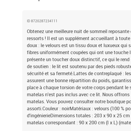
ID 8720287234111
Obtenez une meilleure nuit de sommeil reposante g
ressorts ! Il est un supplément accueillant à tout
doux : le velours est un tissu doux et luxueux qui 
fibres uniformément coupées qui ont une touche li
présente un toucher doux distinctif, ce qui le ren
de soutien : le lit est soutenu par des pieds robuste
sécurité et sa fermeté.Lattes de contreplaqué : le
assurent une bonne répartition du poids, garantis
place à chaque torsion de votre corps pendant le 
matelas n'est pas inclus avec ce lit. Nous offrons
matelas. Vous pouvez consulter notre boutique po
assorti.Couleur : noirMatériaux : velours (100 % po
d'ingénierieDimensions totales : 203 x 90 x 25 cm
matelas correspondant : 90 x 200 cm (I x L) (mate