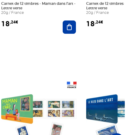
Carnet de 12 timbres - Maman dans l'art -
Carnet de 12 timbres - Le bl
Lettre verte
Lettre verte
20g / France
20g / France
18
18
,24€
,24€
r au panier
Ajouter au panier
Prix 18,24€
Prix 18,24€