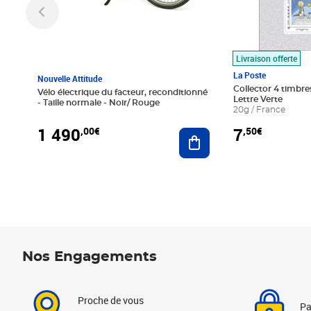
Livraison offerte
La Poste
Nouvelle Attitude
Collector 4 timbres
Vélo électrique du facteur, reconditionné
Lettre Verte
- Taille normale - Noir/ Rouge
20g / France
1 490
7
,00€
,50€
Ajouter au panier
Nos Engagements
Proche de vous
Pa