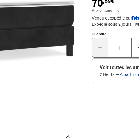
70
,89€
des pieds robustes, qui a
contreplaqué : les latte
Prix unitaire TTC
garantissant que le mate
Vendu et expédié par
Rés
sommeil. Bon à savoir :U
Expédié sous 2 jours
liv
sélection variée de mat
matelas assorti.Couleur 
Quantité : 1
Quantité
bois d'ingénierieDimensi
matelas correspondant : 
Voir toutes les au
2 Neufs
—
À partir d