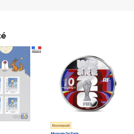
té
Prix 148,00€
Nouveauté
Monnaie De Paris