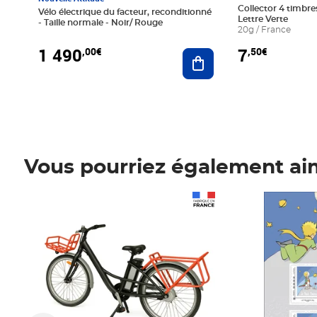
Collector 4 timbres
Vélo électrique du facteur, reconditionné
Lettre Verte
- Taille normale - Noir/ Rouge
20g / France
1 490
7
,00€
,50€
Ajouter au panier
Vous pourriez également ai
Prix 1 490,00€
Prix 7,50€