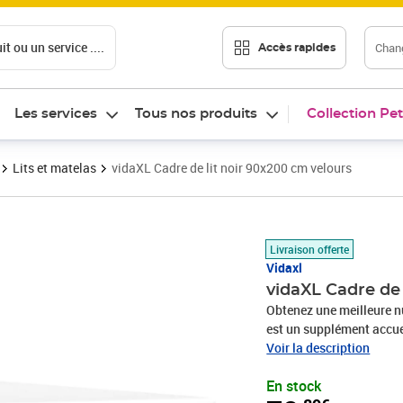
t ou un service ....
Chang
Accès rapides
Les services
Tous nos produits
Collection Pet
Lits et matelas
vidaXL Cadre de lit noir 90x200 cm velours
Prix 70,89€
Livraison offerte
Vidaxl
vidaXL Cadre de 
Obtenez une meilleure nu
est un supplément accuei
est un tissu doux et lux
Voir la description
coupées qui ont une touc
En stock
distinctif, ce qui le ren