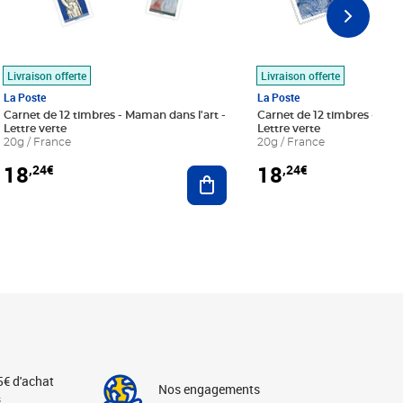
Livraison offerte
Livraison offerte
La Poste
La Poste
Carnet de 12 timbres - Maman dans l'art -
Carnet de 12 timbres - Le bl
Lettre verte
Lettre verte
20g / France
20g / France
18
18
,24€
,24€
r au panier
Ajouter au panier
5€ d'achat
Nos engagements
s