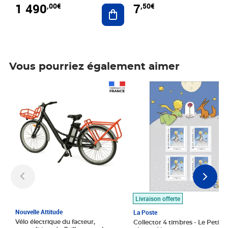
1 490
7
,00€
,50€
Ajouter au panier
Vous pourriez également aimer
Prix 1 490,00€
Prix 7,50€
Livraison offerte
Nouvelle Attitude
La Poste
Vélo électrique du facteur,
Collector 4 timbres - Le Petit P