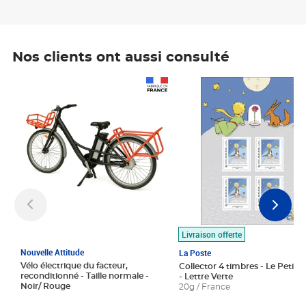
Nos clients ont aussi consulté
Prix 1 490,00€
Prix 7,50€
Livraison offerte
Nouvelle Attitude
La Poste
Vélo électrique du facteur,
Collector 4 timbres - Le Petit P
reconditionné - Taille normale -
- Lettre Verte
Noir/ Rouge
20g / France