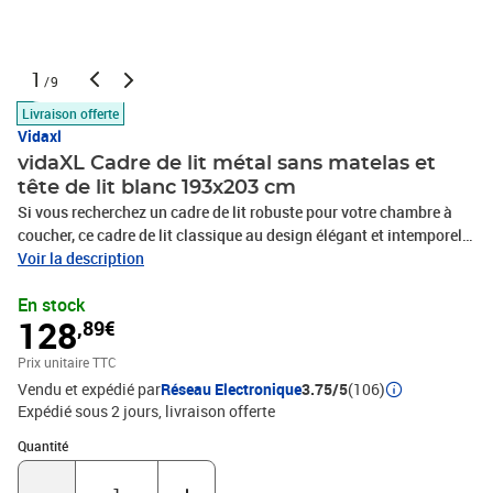
1
/9
Livraison offerte
Vidaxl
vidaXL Cadre de lit métal sans matelas et
tête de lit blanc 193x203 cm
Si vous recherchez un cadre de lit robuste pour votre chambre à
coucher, ce cadre de lit classique au design élégant et intemporel
est le choix parfait pour vous ! Cadre stable et durable : l'acier est
Voir la description
solide, stable et durable, ce qui en fait un choix idéal pour un large
En stock
éventail d'applications, de la fabrication de meubles à la
128
,89€
construction.Lattes et pieds en métal : le cadre de lit en métal est
équipé de lattes en métal et de pieds centraux pour offrir à votre
Prix unitaire TTC
matelas le soutien et la respirabilité dont il a tant besoin.Espace
Vendu et expédié par
Réseau Electronique
3.75/5
(106)
de rangement supplémentaire : pour votre confort, le lit d'appoint
Expédié sous 2 jours
livraison offerte
dispose également d'un espace supplémentaire en dessous pour
ranger vos boîtes de rangement à l'abri des regards.Excellent
Quantité : 1
Quantité
soutien : la tête de lit du sommier vous offre un excellent soutien
du dos lorsque vous vous asseyez dans votre lit pour lire ou