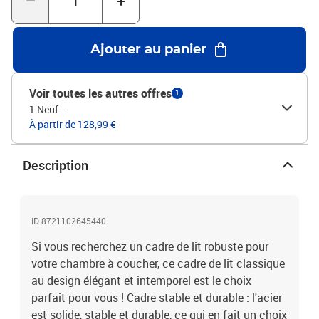
regarder la télévision. Bon à savoir :Un matelas n'est pas inclus
avec ce lit. Nous offrons une sélection variée de matelas. Vous
pouvez consulter notre boutique pour trouver un matelas
Ajouter au panier
assorti.Couleur : blancMatériau : acierDimensions totales du lit :
207 x 198 x 100 cm (L x l x H)Hauteur libre sous le lit : 30
cmDimensions du matelas correspondant : 193 x 203 cm (l x L)
Voir toutes les autres offres
1
(matelas non inclus)Assemblage requis : oui
1 Neuf
—
À partir de 128,99 €
Description
ID 8721102645440
Si vous recherchez un cadre de lit robuste pour
votre chambre à coucher, ce cadre de lit classique
au design élégant et intemporel est le choix
parfait pour vous ! Cadre stable et durable : l'acier
est solide, stable et durable, ce qui en fait un choix