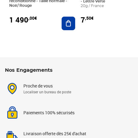
reconditionné - Taille normale -
- Lettre Verte
Noir/ Rouge
20g / France
1 490
7
,00€
,50€
Ajouter au panier
Nos Engagements
Proche de vous
Localiser un bureau de poste
Paiements 100% sécurisés
Livraison offerte dès 25€ d'achat