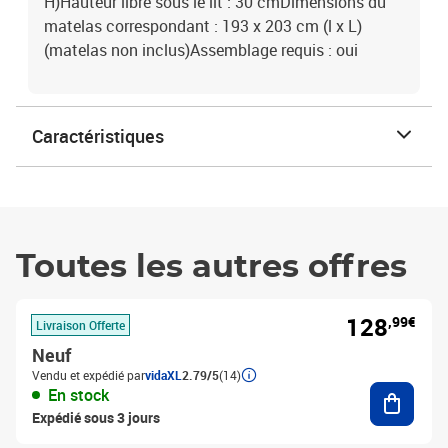
H)Hauteur libre sous le lit : 30 cmDimensions du
matelas correspondant : 193 x 203 cm (l x L)
(matelas non inclus)Assemblage requis : oui
Caractéristiques
Toutes les autres offres
128
,99€
Livraison Offerte
Neuf
Vendu et expédié par
vidaXL
2.79/5
(14)
Ajouter
En stock
Expédié sous 3 jours