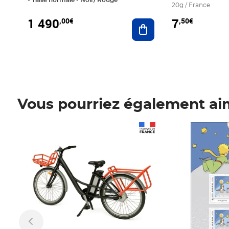
20g / France
1 490
7
,00€
,50€
Ajouter au panier
Vous pourriez également ai
Prix 1 490,00€
Prix 7,50€