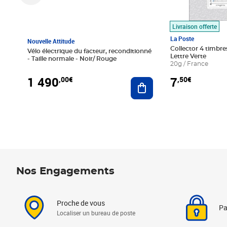
Livraison offerte
La Poste
Nouvelle Attitude
Collector 4 timbres
Vélo électrique du facteur, reconditionné
Lettre Verte
- Taille normale - Noir/ Rouge
20g / France
1 490
7
,00€
,50€
Ajouter au panier
Nos Engagements
Proche de vous
Pa
Localiser un bureau de poste