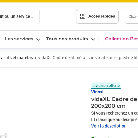
t ou un service ....
Chang
Accès rapides
Les services
Tous nos produits
Collection Pet
Lits et matelas
vidaXL Cadre de lit métal sans matelas et pied de l
Prix barré 162,99 €
Prix 139,89€
Livraison offerte
Vidaxl
vidaXL Cadre de 
200x200 cm
Si vous recherchez un ca
lit classique au design é
Construction métallique r
Voir la description
exceptionnellement dur e