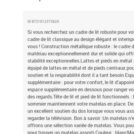
ID 8721012373624
Si vous recherchez un cadre de lit robuste pour v
cadre de lit classique au design élégant et intempo
vous ! Construction métallique robuste : le cadre de 
matériau exceptionnellement dur et solide qui off
stabilité exceptionnelles.Lattes et pieds en métal :
équipé de lattes en métal et de pieds centraux pour
soutien et la respirabilité dont il a tant besoin.E
supplémentaire : pour votre confort, le lit d'appo
espace supplémentaire en dessous pour ranger vos
des regards.Tête de lit et pied de lit fonctionnels : l
sommier maintiennent votre matelas en place. De pl
un excellent soutien du dos lorsque vous vous assey
regarder la télévision. Bon à savoir :Un matelas n'
offrons une sélection variée de matelas. Vous pou
pour trouver un matelas assorti.Couleur : blancMa