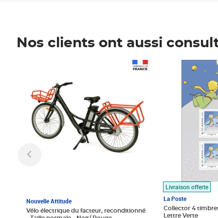
Nos clients ont aussi consul
Prix 1 490,00€
Prix 7,50€
Livraison offerte
La Poste
Nouvelle Attitude
Collector 4 timbres
Vélo électrique du facteur, reconditionné
Lettre Verte
- Taille normale - Noir/ Rouge