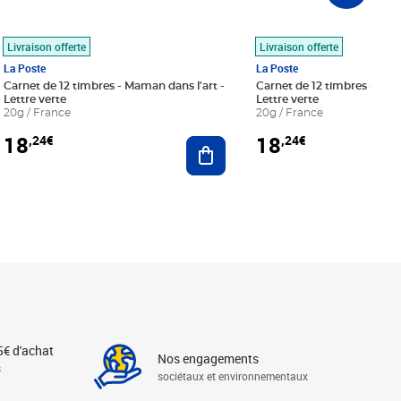
Livraison offerte
Livraison offerte
La Poste
La Poste
Carnet de 12 timbres - Maman dans l'art -
Carnet de 12 timbres - Le bl
Lettre verte
Lettre verte
20g / France
20g / France
18
18
,24€
,24€
r au panier
Ajouter au panier
5€ d'achat
Nos engagements
s
sociétaux et environnementaux