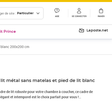
er de site :
Particulier
AIDE
SE CONNECTER
PANIER
Laposte.net
it Prince
it blanc 200x200 cm
Prix 139,99€
lit métal sans matelas et pied de lit blanc
dre de lit robuste pour votre chambre à coucher, ce cadre de
légant et intemporel est le choix parfait pour vous !
obuste : le cadre de lit est en acier. L'acier est un matériau
t solide qui offre une robustesse et une stabilité