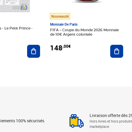
Nouveauté
Monnaie De Paris
 - Le Petit Prince -
FIFA – Coupe du Monde 2026 Monnaie
de 10€ Argent colorisée
148
,00€
Ajouter au panier
Ajoute
Livraison offerte dès 2
iements 100% sécurisés
Hors livres et hors produit
marketplace