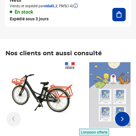
Vendu et expédié par
vidaXL
2.79/5
(14)
Ajouter
En stock
Expédié sous 3 jours
Nos clients ont aussi consulté
Prix 1 490,00€
Prix 7,50€
Livraison offerte