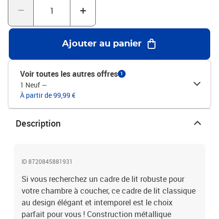
de lit vous offre un excellent soutien du dos lorsque vous vous
asseyez dans le lit pour lire ou regarder la télévision. Bon à savoir
:Un matelas n'est pas inclus avec ce lit. Nous offrons une sélection
variée de matelas. Vous pouvez consulter notre boutique pour
Ajouter au panier
trouver un matelas assorti.Couleur : blancMatériau :
acierDimensions totales : 219 x 187 x 100 cm (L x l x H)Hauteur
libre sous le lit : 26 cmDimensions du matelas correspondant : 183
Voir toutes les autres offres
1
x 213 cm (l x L) (matelas non inclus)L'assemblage est requis
1 Neuf
—
À partir de 99,99 €
Description
ID 8720845881931
Si vous recherchez un cadre de lit robuste pour
votre chambre à coucher, ce cadre de lit classique
au design élégant et intemporel est le choix
parfait pour vous ! Construction métallique