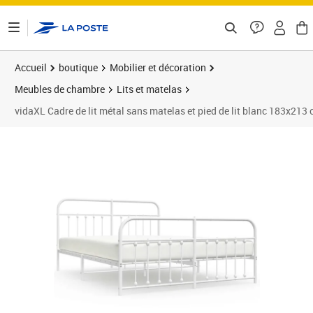
ontenu de la page
Accueil
boutique
Mobilier et décoration
Meubles de chambre
Lits et matelas
vidaXL Cadre de lit métal sans matelas et pied de lit blanc 183x213
Prix barré 132,99 €
Prix 99,93€
Prix 9