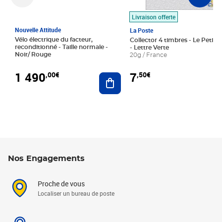
Livraison offerte
Nouvelle Attitude
La Poste
Vélo électrique du facteur,
Collector 4 timbres - Le Petit P
reconditionné - Taille normale -
- Lettre Verte
Noir/ Rouge
20g / France
1 490
7
,00€
,50€
Ajouter au panier
Nos Engagements
Proche de vous
Localiser un bureau de poste