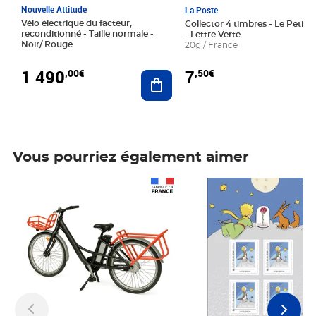
Nouvelle Attitude
La Poste
Vélo électrique du facteur,
Collector 4 timbres - Le Petit P
reconditionné - Taille normale -
- Lettre Verte
Noir/ Rouge
20g / France
1 490
7
,00€
,50€
Ajouter au panier
Vous pourriez également aimer
Prix 1 490,00€
Prix 7,50€