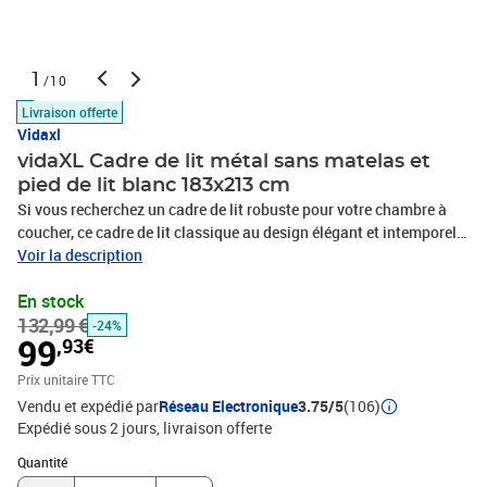
1
/10
Livraison offerte
Vidaxl
vidaXL Cadre de lit métal sans matelas et
pied de lit blanc 183x213 cm
Si vous recherchez un cadre de lit robuste pour votre chambre à
coucher, ce cadre de lit classique au design élégant et intemporel
est le choix parfait pour vous ! Construction métallique robuste : le
Voir la description
cadre de lit est en acier enduit de poudre. L'acier est un matériau
En stock
exceptionnellement dur et solide qui offre une robustesse et une
132,99 €
stabilité exceptionnelles.Lattes et pieds en métal : le cadre de lit
-24%
99
,93€
en métal est équipé de lattes en métal et de pieds centraux pour
offrir à votre matelas le soutien et la respirabilité dont il a tant
Prix unitaire TTC
besoin.Espace de rangement supplémentaire : pour votre confort,
Vendu et expédié par
Réseau Electronique
3.75/5
(106)
le lit d'appoint dispose également d'un espace supplémentaire en
Expédié sous 2 jours
livraison offerte
dessous pour ranger vos boîtes de rangement à l'abri des
Quantité : 1
regards.Tête de lit et pied de lit fonctionnels : la tête et le pied de lit
Quantité
du sommier maintiennent votre matelas en place. De plus, la tête