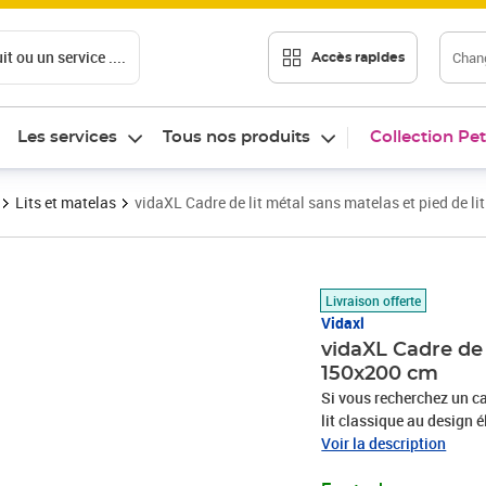
t ou un service ....
Chang
Accès rapides
Les services
Tous nos produits
Collection Pet
Lits et matelas
vidaXL Cadre de lit métal sans matelas et pied de l
Prix barré 117,99 €
Prix 95,94€
Livraison offerte
Vidaxl
vidaXL Cadre de 
150x200 cm
Si vous recherchez un ca
lit classique au design é
Construction métallique r
Voir la description
est un matériau exceptio