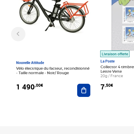
Livraison offerte
La Poste
Nouvelle Attitude
Collector 4 timbres
Vélo électrique du facteur, reconditionné
Lettre Verte
- Taille normale - Noir/ Rouge
20g / France
1 490
7
,00€
,50€
Ajouter au panier