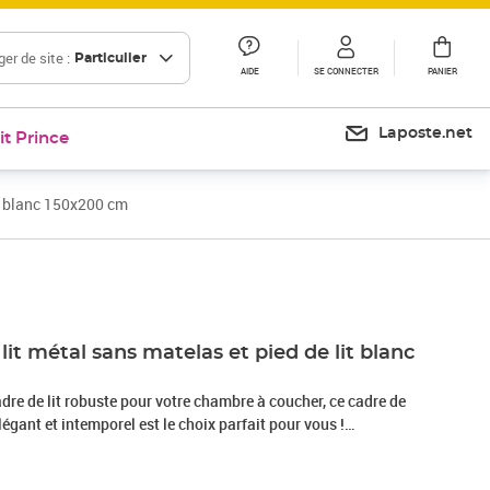
er de site :
Particulier
AIDE
SE CONNECTER
PANIER
Laposte.net
it Prince
it blanc 150x200 cm
Prix 95,99€
Prix 120,10€
lit métal sans matelas et pied de lit blanc
dre de lit robuste pour votre chambre à coucher, ce cadre de
légant et intemporel est le choix parfait pour vous !
obuste : le cadre de lit est en acier enduit de poudre. L'acier
nnellement dur et solide qui offre une robustesse et une