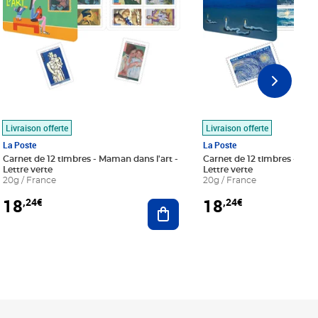
Livraison offerte
Livraison offerte
La Poste
La Poste
Carnet de 12 timbres - Maman dans l'art -
Carnet de 12 timbres - Le bl
Lettre verte
Lettre verte
20g / France
20g / France
18
18
,24€
,24€
r au panier
Ajouter au panier