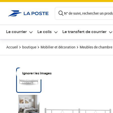
ontenu de la page
N° de suivi, rechercher un produi
Le courrier
Le colis
Le transfert de courrier
Accueil
boutique
Mobilier et décoration
Meubles de chambre
Ignorer les images