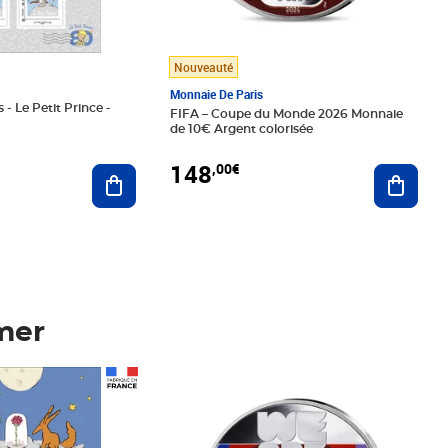
Nouveauté
Monnaie De Paris
 - Le Petit Prince -
FIFA – Coupe du Monde 2026 Monnaie
de 10€ Argent colorisée
148
,00€
Ajouter au panier
Ajoute
mer
Prix 148,00€