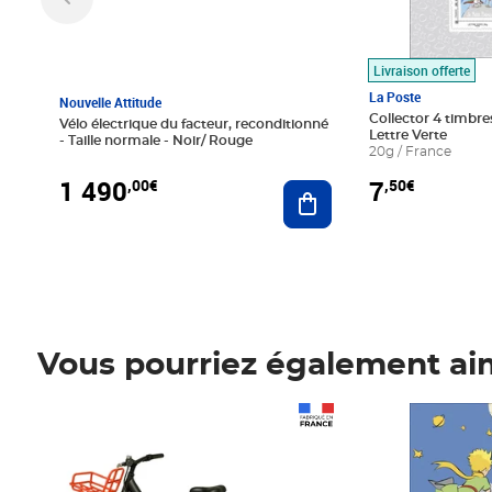
Livraison offerte
La Poste
Nouvelle Attitude
Collector 4 timbres
Vélo électrique du facteur, reconditionné
Lettre Verte
- Taille normale - Noir/ Rouge
20g / France
1 490
7
,00€
,50€
Ajouter au panier
Vous pourriez également ai
Prix 1 490,00€
Prix 7,50€