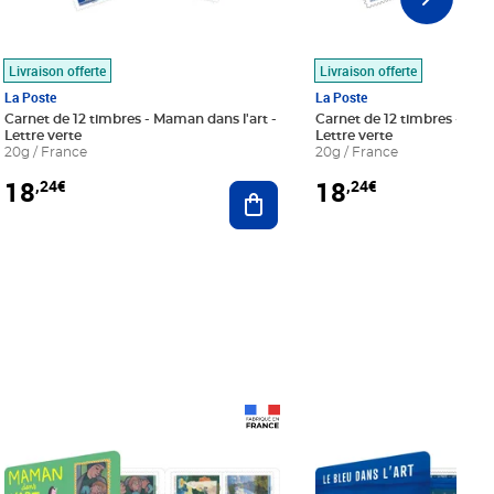
Livraison offerte
Livraison offerte
La Poste
La Poste
Carnet de 12 timbres - Maman dans l'art -
Carnet de 12 timbres - Le bl
Lettre verte
Lettre verte
20g / France
20g / France
18
18
,24€
,24€
r au panier
Ajouter au panier
Prix 18,24€
Prix 18,24€