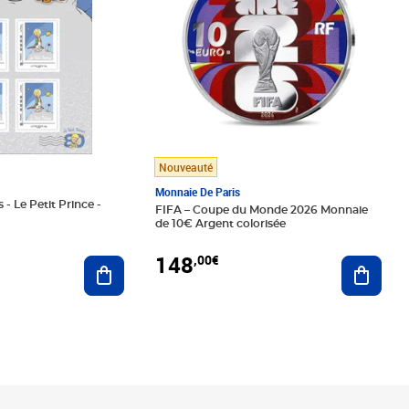
Nouveauté
Monnaie De Paris
 - Le Petit Prince -
FIFA – Coupe du Monde 2026 Monnaie
de 10€ Argent colorisée
148
,00€
Ajouter au panier
Ajoute