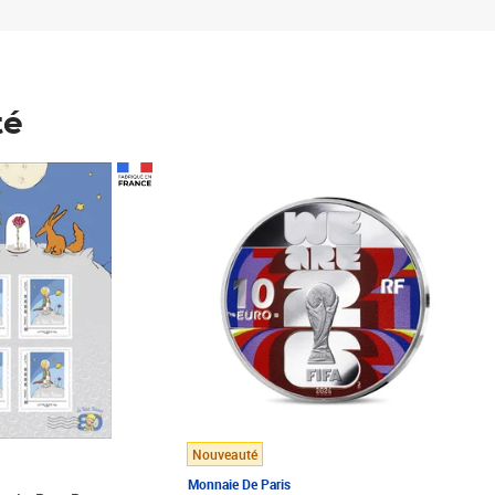
té
Prix 148,00€
Nouveauté
Monnaie De Paris