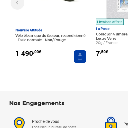
Livraison offerte
La Poste
Nouvelle Attitude
Collector 4 timbres
Vélo électrique du facteur, reconditionné
Lettre Verte
- Taille normale - Noir/ Rouge
20g / France
1 490
7
,00€
,50€
Ajouter au panier
Nos Engagements
Proche de vous
Pa
Localiser un bureau de poste