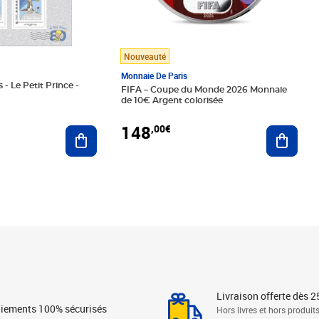
Nouveauté
Monnaie De Paris
 - Le Petit Prince -
FIFA – Coupe du Monde 2026 Monnaie
de 10€ Argent colorisée
148
,00€
Ajouter au panier
Ajoute
Livraison offerte dès 2
iements 100% sécurisés
Hors livres et hors produit