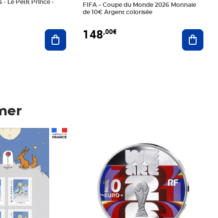
 - Le Petit Prince -
FIFA – Coupe du Monde 2026 Monnaie
de 10€ Argent colorisée
148
,00€
Ajouter au panier
Ajoute
mer
Prix 148,00€