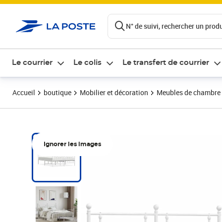
ontenu de la page
N° de suivi, rechercher un produi
Le courrier
Le colis
Le transfert de courrier
Accueil
boutique
Mobilier et décoration
Meubles de chambre
Ignorer les images