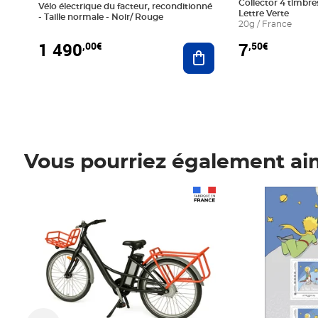
Collector 4 timbres
Vélo électrique du facteur, reconditionné
Lettre Verte
- Taille normale - Noir/ Rouge
20g / France
1 490
7
,00€
,50€
Ajouter au panier
Vous pourriez également ai
Prix 1 490,00€
Prix 7,50€