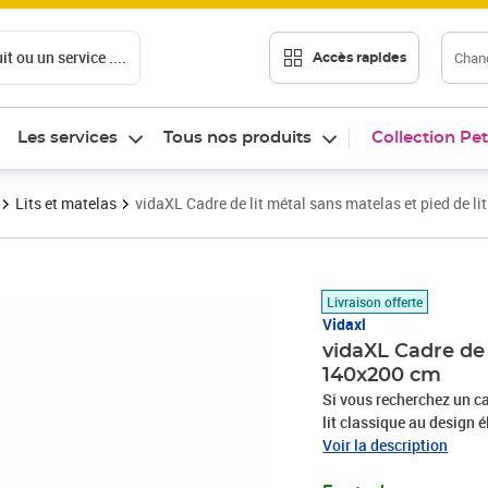
t ou un service ....
Chang
Accès rapides
Les services
Tous nos produits
Collection Pet
Lits et matelas
vidaXL Cadre de lit métal sans matelas et pied de l
Prix barré 146,99 €
Prix 104,89€
Livraison offerte
Vidaxl
vidaXL Cadre de 
140x200 cm
Si vous recherchez un ca
lit classique au design é
Construction métallique r
Voir la description
est un matériau exceptio