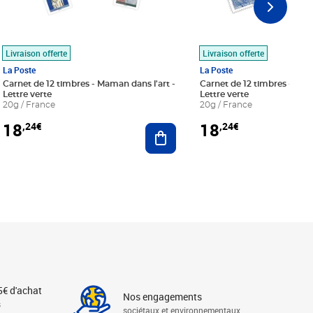
Livraison offerte
Livraison offerte
La Poste
La Poste
Carnet de 12 timbres - Maman dans l'art -
Carnet de 12 timbres - Le bl
Lettre verte
Lettre verte
20g / France
20g / France
18
18
,24€
,24€
r au panier
Ajouter au panier
5€ d'achat
Nos engagements
s
sociétaux et environnementaux