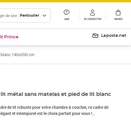
er de site :
Particulier
AIDE
SE CONNECTER
PANIER
Laposte.net
it Prince
it blanc 140x200 cm
Prix 104,99€
lit métal sans matelas et pied de lit blanc
dre de lit robuste pour votre chambre à coucher, ce cadre de
légant et intemporel est le choix parfait pour vous !
obuste : le cadre de lit est en acier enduit de poudre. L'acier
nnellement dur et solide qui offre une robustesse et une