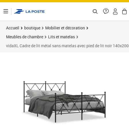
ontenu de la page
Accueil
boutique
Mobilier et décoration
Meubles de chambre
Lits et matelas
vidaXL Cadre de lit métal sans matelas avec pied de lit noir 140x20
Prix barré 155,99 €
Prix 121,89€
Prix 1
Prix 1