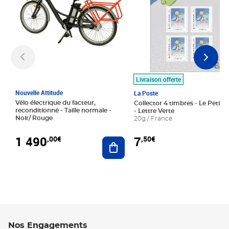
Livraison offerte
Nouvelle Attitude
La Poste
Vélo électrique du facteur,
Collector 4 timbres - Le Petit P
reconditionné - Taille normale -
- Lettre Verte
Noir/ Rouge
20g / France
1 490
7
,00€
,50€
Ajouter au panier
Nos Engagements