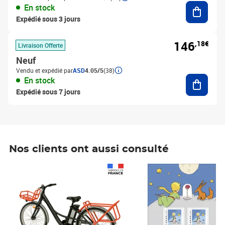
Ajouter
En stock
Expédié sous 3 jours
146
,18€
Livraison Offerte
Neuf
Vendu et expédié par
ASD
4.05/5
(38)
Ajouter
En stock
Expédié sous 7 jours
Nos clients ont aussi consulté
Prix 1 490,00€
Prix 7,50€