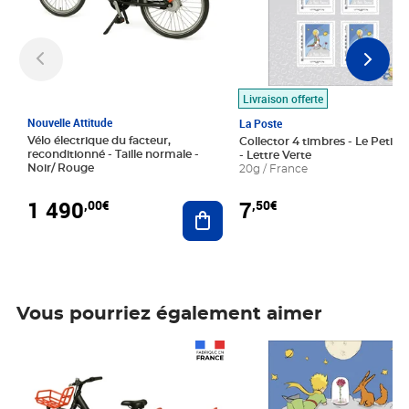
Livraison offerte
Nouvelle Attitude
La Poste
Vélo électrique du facteur,
Collector 4 timbres - Le Petit P
reconditionné - Taille normale -
- Lettre Verte
Noir/ Rouge
20g / France
1 490
7
,00€
,50€
Ajouter au panier
Vous pourriez également aimer
Prix 1 490,00€
Prix 7,50€