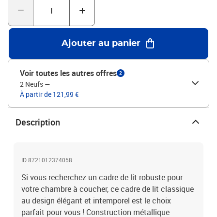
de lit vous offre un excellent soutien du dos lorsque vous vous
asseyez dans le lit pour lire ou regarder la télévision. Bon à savoir
:Un matelas n'est pas inclus avec ce lit. Nous offrons une sélection
variée de matelas. Vous pouvez consulter notre boutique pour
Ajouter au panier
trouver un matelas assorti.Couleur : noirMatériau :
acierDimensions totales : 207 x 146 x 90,5 cm (L x l x
H)Dimensions du matelas correspondant : 140 x 200 cm (l x L)
Voir toutes les autres offres
2
(matelas non inclus)Assemblage requis : oui
2 Neufs
—
À partir de 121,99 €
Description
ID 8721012374058
Si vous recherchez un cadre de lit robuste pour
votre chambre à coucher, ce cadre de lit classique
au design élégant et intemporel est le choix
parfait pour vous ! Construction métallique