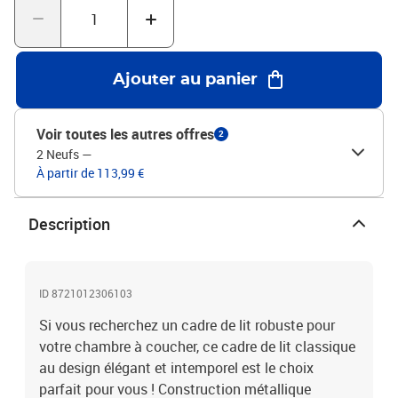
de lit vous offre un excellent soutien du dos lorsque vous vous
asseyez dans le lit pour lire ou regarder la télévision. Bon à savoir
:Un matelas n'est pas inclus avec ce lit. Nous offrons une sélection
variée de matelas. Vous pouvez consulter notre boutique pour
Ajouter au panier
trouver un matelas assorti.Couleur : noir Matériau : acier
Dimensions totales : 196 x 146 x 91 cm (L x l x H)Hauteur libre
sous le lit : 26 cmDimensions du matelas correspondant : 140 x
Voir toutes les autres offres
2
190 cm (l x L) (matelas est non inclus)Assemblage requis : oui
2 Neufs
—
À partir de 113,99 €
Description
ID 8721012306103
Si vous recherchez un cadre de lit robuste pour
votre chambre à coucher, ce cadre de lit classique
au design élégant et intemporel est le choix
parfait pour vous ! Construction métallique