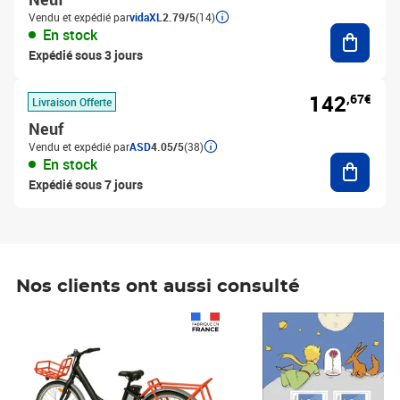
Vendu et expédié par
vidaXL
2.79/5
(14)
Ajouter
En stock
Expédié sous 3 jours
142
,67€
Livraison Offerte
Neuf
Vendu et expédié par
ASD
4.05/5
(38)
Ajouter
En stock
Expédié sous 7 jours
Nos clients ont aussi consulté
Prix 1 490,00€
Prix 7,50€