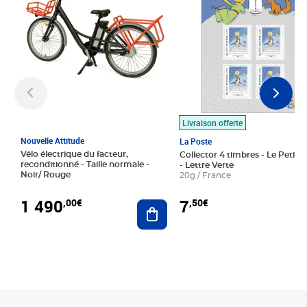
Livraison offerte
Nouvelle Attitude
La Poste
Vélo électrique du facteur,
Collector 4 timbres - Le Petit P
reconditionné - Taille normale -
- Lettre Verte
Noir/ Rouge
20g / France
1 490
7
,00€
,50€
Ajouter au panier