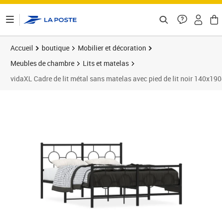
ontenu de la page
Accueil
boutique
Mobilier et décoration
Meubles de chambre
Lits et matelas
vidaXL Cadre de lit métal sans matelas avec pied de lit noir 140x19
Prix barré 122,99 €
Prix 113,89€
Prix 1
Prix 1