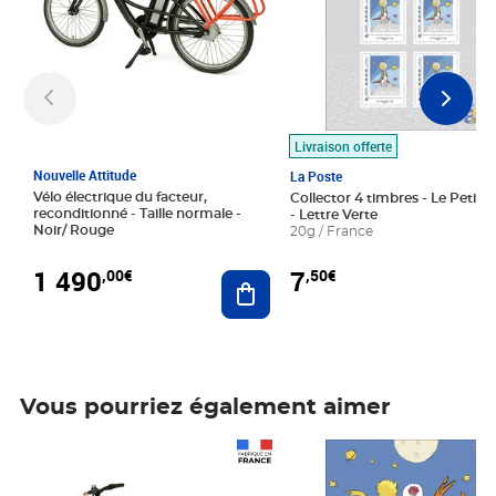
Livraison offerte
Nouvelle Attitude
La Poste
Vélo électrique du facteur,
Collector 4 timbres - Le Petit P
reconditionné - Taille normale -
- Lettre Verte
Noir/ Rouge
20g / France
1 490
7
,00€
,50€
Ajouter au panier
Vous pourriez également aimer
Prix 1 490,00€
Prix 7,50€