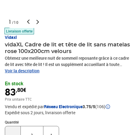
1
/10
Livraison offerte
Vidaxl
vidaXL Cadre de lit et tête de lit sans matelas
rose 100x200cm velours
Obtenez une meilleure nuit de sommeil reposante grâce à ce cadre
de lit avec tête de lit ! Il est un supplément accueillant à toute
chambre à coucher. Velours doux : le velours est un tissu doux et
Voir la description
luxueux qui se reconnaît à son tas dense de fibres uniformément
En stock
coupées qui ont une touche lisse. Le tissu en velours présente un
83
,80€
toucher doux distinctif, ce qui le rend confortable au toucher.Pieds
de soutien : le lit est soutenu par des pieds robustes, qui assurent
Prix unitaire TTC
sa stabilité, sa sécurité et sa fermeté.Lattes de contreplaqué : les
Vendu et expédié par
Réseau Electronique
3.75/5
(106)
lattes de contreplaqué assurent une bonne répartition du poids,
Expédié sous 2 jours
livraison offerte
garantissant que le matelas reste en place à chaque torsion de
votre corps pendant le sommeil. Remarque :La livraison comprend
Quantité : 1
Quantité
uniquement un cadre de lit. Le matelas n'est pas inclus. Vous
pouvez consulter notre boutique pour trouver les matelas