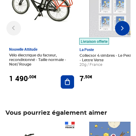
Livraison offerte
Nouvelle Attitude
La Poste
Vélo électrique du facteur,
Collector 4 timbres - Le Petit P
reconditionné - Taille normale -
- Lettre Verte
Noir/ Rouge
20g / France
1 490
7
,00€
,50€
Ajouter au panier
Vous pourriez également aimer
Prix 1 490,00€
Prix 7,50€