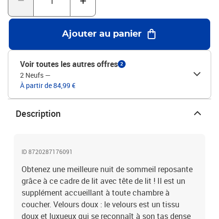
assortis.Chaque produit est livré avec un manuel de montage dans
la boîte pour un montage facile. Bon à savoir :Pour gagner de la
place, certaines pièces ou coussins sont rangés à l'intérieur des
Ajouter au panier
meubles. Vérifiez les compartiments zippés ou sous la housse du
siège pour détecter d'éventuels éléments cachés.Couleur :
roseMatériaux : velours (100 % polyester), contreplaqué, bois
Voir toutes les autres offres
2
d'ingénierieDimensions totales : 207 x 103 x 50 cm (L x l x
2 Neufs
—
H)Dimensions du matelas correspondant : 100 x 200 cm (l x L)
À partir de 84,99 €
(matelas non inclus)
Description
ID 8720287176091
Obtenez une meilleure nuit de sommeil reposante
grâce à ce cadre de lit avec tête de lit ! Il est un
supplément accueillant à toute chambre à
coucher. Velours doux : le velours est un tissu
doux et luxueux qui se reconnaît à son tas dense