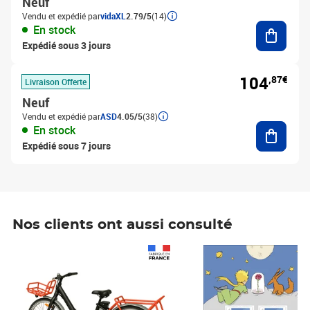
Neuf
Vendu et expédié par
vidaXL
2.79/5
(14)
Ajouter
En stock
Expédié sous 3 jours
104
,87€
Livraison Offerte
Neuf
Vendu et expédié par
ASD
4.05/5
(38)
Ajouter
En stock
Expédié sous 7 jours
Nos clients ont aussi consulté
Prix 1 490,00€
Prix 7,50€