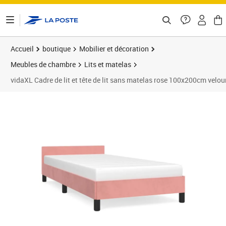
ontenu de la page
Accueil
boutique
Mobilier et décoration
Meubles de chambre
Lits et matelas
vidaXL Cadre de lit et tête de lit sans matelas rose 100x200cm velou
Prix 83,80€
Prix 8
Prix 1