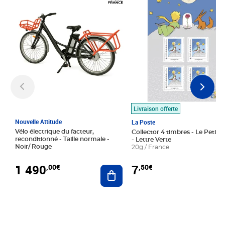
Livraison offerte
Nouvelle Attitude
La Poste
Vélo électrique du facteur,
Collector 4 timbres - Le Petit P
reconditionné - Taille normale -
- Lettre Verte
Noir/ Rouge
20g / France
1 490
7
,00€
,50€
Ajouter au panier