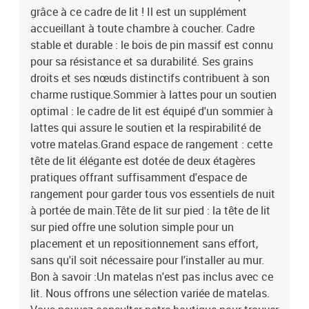
grâce à ce cadre de lit ! Il est un supplément
variée de matelas. Vous pouvez consulter notre boutique pour
trouver un matelas assorti.Couleur : cire marronMatériau : bois de
accueillant à toute chambre à coucher. Cadre
pin massifMatériau des lattes : contreplaquéDimensions totales :
stable et durable : le bois de pin massif est connu
224,5 x 166 x 82 cm (L x l x H)Dimensions du matelas
pour sa résistance et sa durabilité. Ses grains
correspondant : 160 x 200 cm (l x L) (matelas non inclus)Avec
droits et ses nœuds distinctifs contribuent à son
étagères de rangementAssemblage requis : oui La livraison
charme rustique.Sommier à lattes pour un soutien
contient :1 x cadre de lit1 x tête de lit
optimal : le cadre de lit est équipé d'un sommier à
lattes qui assure le soutien et la respirabilité de
votre matelas.Grand espace de rangement : cette
tête de lit élégante est dotée de deux étagères
pratiques offrant suffisamment d'espace de
rangement pour garder tous vos essentiels de nuit
à portée de main.Tête de lit sur pied : la tête de lit
sur pied offre une solution simple pour un
placement et un repositionnement sans effort,
sans qu'il soit nécessaire pour l'installer au mur.
Bon à savoir :Un matelas n'est pas inclus avec ce
lit. Nous offrons une sélection variée de matelas.