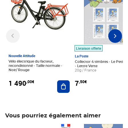
Livraison offerte
Nouvelle Attitude
La Poste
Vélo électrique du facteur,
Collector 4 timbres - Le Petit P
reconditionné - Taille normale -
- Lettre Verte
Noir/ Rouge
20g / France
1 490
7
,00€
,50€
Ajouter au panier
Vous pourriez également aimer
Prix 1 490,00€
Prix 7,50€