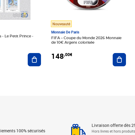
Nouveauté
Monnaie De Paris
 - Le Petit Prince -
FIFA – Coupe du Monde 2026 Monnaie
de 10€ Argent colorisée
148
,00€
Ajouter au panier
Ajoute
Livraison offerte dès 2
iements 100% sécurisés
Hors livres et hors produit