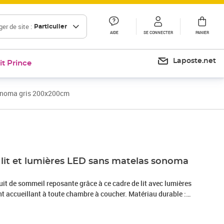
er de site :
Particulier
AIDE
SE CONNECTER
PANIER
Laposte.net
it Prince
 sonoma gris 200x200cm
Prix barré 248,99 €
Prix 223,00€
 lit et lumières LED sans matelas sonoma
it de sommeil reposante grâce à ce cadre de lit avec lumières
eillant à toute chambre à coucher. Matériau durable :
d'une qualité exceptionnelle avec une surface lisse et présente
abilité et résistance à l'humidité. Lumières LED RVB : le cadre