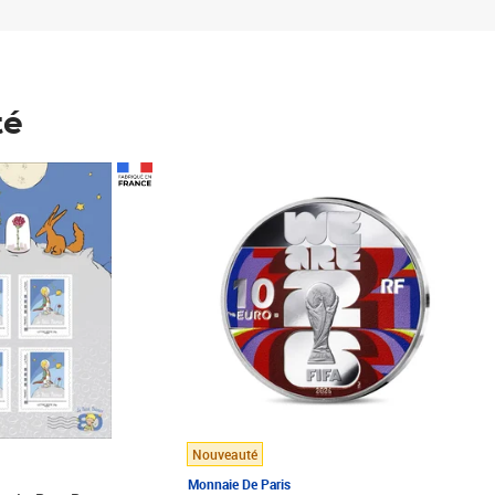
té
Prix 148,00€
Nouveauté
Monnaie De Paris