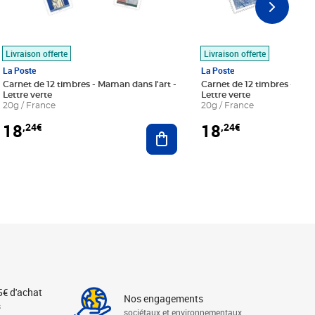
Livraison offerte
Livraison offerte
La Poste
La Poste
Carnet de 12 timbres - Maman dans l'art -
Carnet de 12 timbres - Le bl
Lettre verte
Lettre verte
20g / France
20g / France
18
18
,24€
,24€
r au panier
Ajouter au panier
5€ d'achat
Nos engagements
s
sociétaux et environnementaux