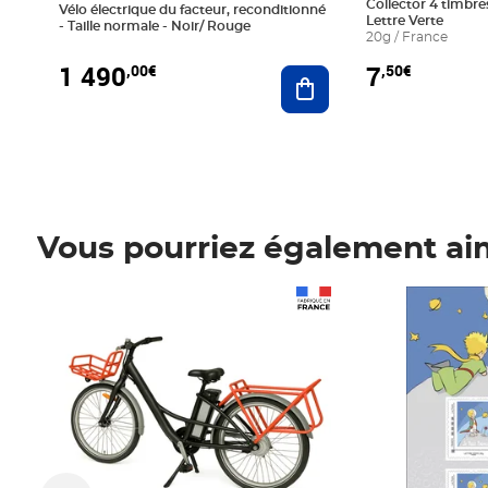
Collector 4 timbres
Vélo électrique du facteur, reconditionné
Lettre Verte
- Taille normale - Noir/ Rouge
20g / France
1 490
7
,00€
,50€
Ajouter au panier
Vous pourriez également ai
Prix 1 490,00€
Prix 7,50€