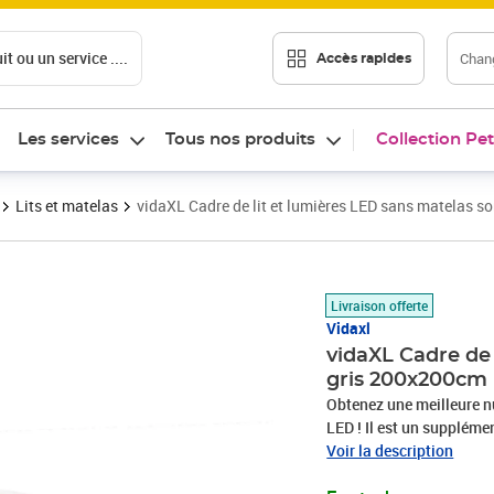
t ou un service ....
Chang
Accès rapides
Les services
Tous nos produits
Collection Pet
Lits et matelas
vidaXL Cadre de lit et lumières LED sans matelas
Prix 222,99€
Livraison offerte
Vidaxl
vidaXL Cadre de
gris 200x200cm
Obtenez une meilleure nu
LED ! Il est un supplément accu
le bois d'ingénierie est 
Voir la description
également résistance, st