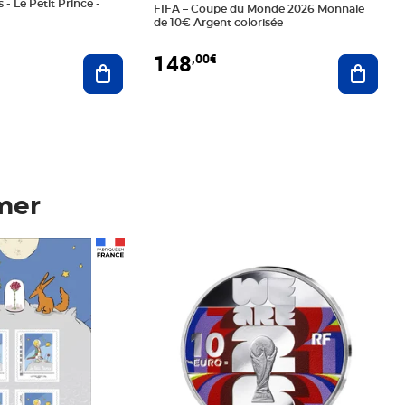
 - Le Petit Prince -
FIFA – Coupe du Monde 2026 Monnaie
de 10€ Argent colorisée
148
,00€
Ajouter au panier
Ajoute
mer
Prix 148,00€