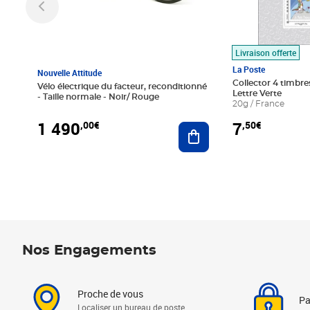
Livraison offerte
La Poste
Nouvelle Attitude
Collector 4 timbres
Vélo électrique du facteur, reconditionné
Lettre Verte
- Taille normale - Noir/ Rouge
20g / France
1 490
7
,00€
,50€
Ajouter au panier
Nos Engagements
Proche de vous
Pa
Localiser un bureau de poste