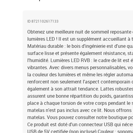
ID 8721102617133
Obtenez une meilleure nuit de sommeil reposante g
lumières LED ! Il est un supplément accueillant à
Matériau durable : le bois d'ingénierie est d'une q
surface lisse et présente également résistance, sta
l'humidité. Lumières LED RVB : le cadre de lit est
vibrantes. Avec divers menus personnalisables, v
la couleur des lumières et même les régler autom
renforcent non seulement l'aspect contemporain 
également à son attrait tendance. Lattes robustes 
assurent une bonne répartition du poids, garantis
place à chaque torsion de votre corps pendant le 
matelas n'est pas inclus avec ce lit. Nous offrons
matelas. Vous pouvez consulter notre boutique po
Ce produit est doté d'un connecteur USB qui néce
USB de 5V certifiée (non incluse).Couleur : sonoma