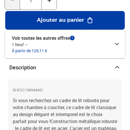
matelas n'est pas inclus avec ce lit. Nous offrons une grande
variété de matelas. Vous pouvez consulter notre boutique pour
trouver un matelas assorti.Couleur : chêne fuméMatériau : acier,
Ajouter au panier
bois d'ingénierieDimensions totales : 207 x 206 x 100 cm (L x l x
H)Hauteur libre sous le lit : 28 cmDimensions du matelas
correspondant : 200 x 200 cm (l x L) (matelas non inclus)Avec tête
Voir toutes les autres offres
1
de litAssemblage requis : oui
1 Neuf
—
À partir de 129,11 €
Description
ID 8721158549457
Si vous recherchez un cadre de lit robuste pour
votre chambre à coucher, ce cadre de lit classique
au design élégant et intemporel est le choix
parfait pour vous !Construction métallique robuste
: le cadre de lit est en acier. L'acier est un matériau