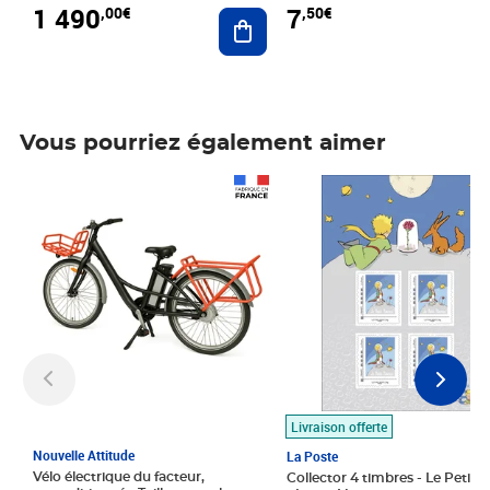
1 490
7
,00€
,50€
Ajouter au panier
Vous pourriez également aimer
Prix 1 490,00€
Prix 7,50€
Livraison offerte
Nouvelle Attitude
La Poste
Vélo électrique du facteur,
Collector 4 timbres - Le Petit P