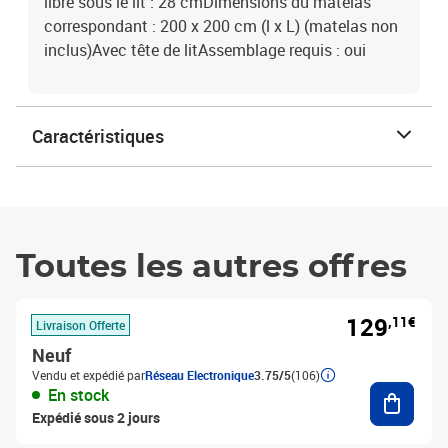
libre sous le lit : 28 cmDimensions du matelas
correspondant : 200 x 200 cm (l x L) (matelas non
inclus)Avec tête de litAssemblage requis : oui
Caractéristiques
Toutes les autres offres
129
,11€
Livraison Offerte
Neuf
Vendu et expédié par
Réseau Electronique
3.75/5
(106)
Ajouter
En stock
Expédié sous 2 jours