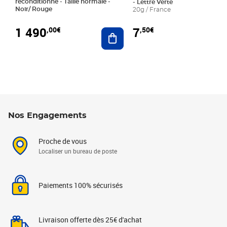
reconditionné - Taille normale -
- Lettre Verte
Noir/ Rouge
20g / France
1 490
7
,00€
,50€
Ajouter au panier
Nos Engagements
Proche de vous
Localiser un bureau de poste
Paiements 100% sécurisés
Livraison offerte dès 25€ d'achat