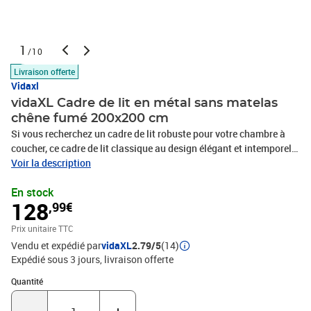
1
/10
Livraison offerte
Vidaxl
vidaXL Cadre de lit en métal sans matelas
chêne fumé 200x200 cm
Si vous recherchez un cadre de lit robuste pour votre chambre à
coucher, ce cadre de lit classique au design élégant et intemporel
est le choix parfait pour vous !Construction métallique robuste : le
Voir la description
cadre de lit est en acier. L'acier est un matériau exceptionnellement
En stock
dur et solide qui offre une robustesse et une stabilité
128
,99€
exceptionnelles.Pieds stables et durables : ce lit est soutenu par
des pieds robustes, ce qui garantit sa stabilité, sa sécurité et sa
Prix unitaire TTC
fermeté.Tête de lit polyvalente : ce cadre de lit est équipé d'une tête
Vendu et expédié par
vidaXL
2.79/5
(14)
de lit qui offre un excellent soutien dorsal lorsque vous vous
Expédié sous 3 jours
livraison offerte
asseyez dans le lit pour lire ou regarder la télévision, tout en
servant d'élément décoratif.Sommier à lattes pour un soutien
Quantité : 1
Quantité
optimal : le cadre de lit est équipé d'un sommier à lattes qui assure
le soutien et la respirabilité de votre matelas.Bon à savoir :Un