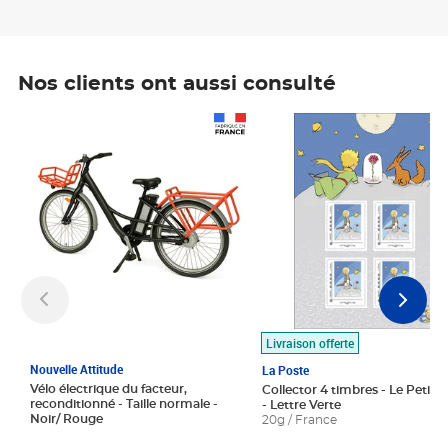
Nos clients ont aussi consulté
Prix 1 490,00€
Prix 7,50€
Livraison offerte
Nouvelle Attitude
La Poste
Vélo électrique du facteur,
Collector 4 timbres - Le Petit P
reconditionné - Taille normale -
- Lettre Verte
Noir/ Rouge
20g / France