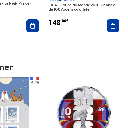
 - Le Petit Prince -
FIFA – Coupe du Monde 2026 Monnaie
de 10€ Argent colorisée
148
,00€
Ajouter au panier
Ajoute
mer
Prix 148,00€