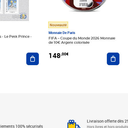
Nouveauté
Monnaie De Paris
 - Le Petit Prince -
FIFA – Coupe du Monde 2026 Monnaie
de 10€ Argent colorisée
148
,00€
Ajouter au panier
Ajoute
Livraison offerte dès 2
iements 100% sécurisés
Hors livres et hors produit