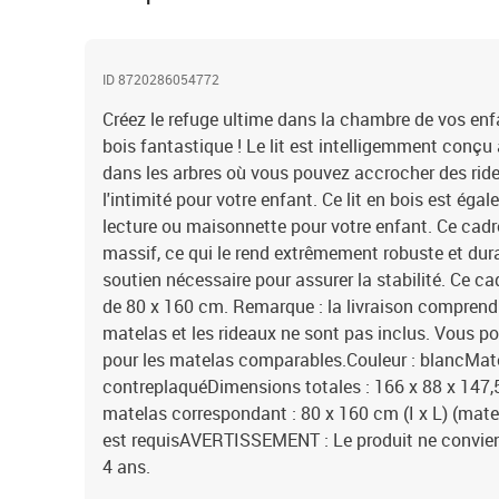
ID 8720286054772
Créez le refuge ultime dans la chambre de vos enfa
bois fantastique ! Le lit est intelligemment conç
dans les arbres où vous pouvez accrocher des ridea
l'intimité pour votre enfant. Ce lit en bois est é
lecture ou maisonnette pour votre enfant. Ce cadre 
massif, ce qui le rend extrêmement robuste et durab
soutien nécessaire pour assurer la stabilité. Ce ca
de 80 x 160 cm. Remarque : la livraison comprend
matelas et les rideaux ne sont pas inclus. Vous p
pour les matelas comparables.Couleur : blancMatér
contreplaquéDimensions totales : 166 x 88 x 147,
matelas correspondant : 80 x 160 cm (I x L) (mat
est requisAVERTISSEMENT : Le produit ne convien
4 ans.