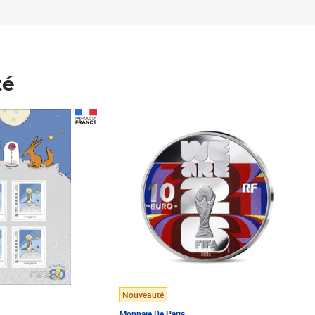
té
Prix 148,00€
Nouveauté
Monnaie De Paris