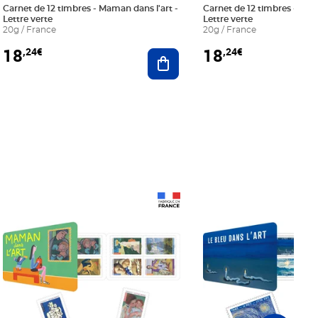
Carnet de 12 timbres - Maman dans l'art -
Carnet de 12 timbres - Le bl
Lettre verte
Lettre verte
20g / France
20g / France
18
18
,24€
,24€
r au panier
Ajouter au panier
Prix 18,24€
Prix 18,24€