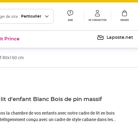
er de site :
Particulier
AIDE
SE CONNECTER
PANIER
Laposte.net
it Prince
sif 80x160 cm
Prix 110,99€
Prix 128,52€
lit d'enfant Blanc Bois de pin massif
ans la chambre de vos enfants avec notre cadre de lit en bois
 intelligemment conçu avec un cadre de style cabane dans les
crocher des rideaux de lit pour créer de l'intimité pour votre
st également parfait comme coin lecture ou maisonnette pour