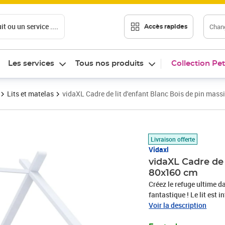
t ou un service ....
Chang
Accès rapides
Les services
Tous nos produits
Collection Pet
Lits et matelas
vidaXL Cadre de lit d'enfant Blanc Bois de pin mas
Prix barré 157,99 €
Prix 105,64€
Livraison offerte
Vidaxl
vidaXL Cadre de 
80x160 cm
Créez le refuge ultime d
fantastique ! Le lit est
arbres où vous pouvez ac
Voir la description
enfant. Ce lit en bois e