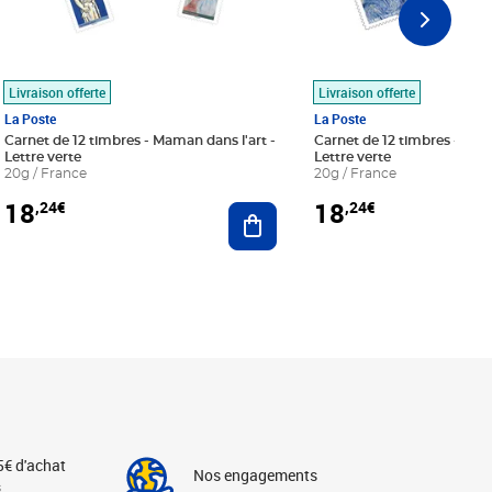
Livraison offerte
Livraison offerte
La Poste
La Poste
Carnet de 12 timbres - Maman dans l'art -
Carnet de 12 timbres - Le bl
Lettre verte
Lettre verte
20g / France
20g / France
18
18
,24€
,24€
r au panier
Ajouter au panier
5€ d'achat
Nos engagements
s