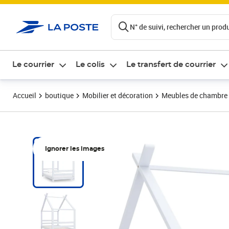
ontenu de la page
N° de suivi, rechercher un produi
Le courrier
Le colis
Le transfert de courrier
Accueil
boutique
Mobilier et décoration
Meubles de chambre
Ignorer les images