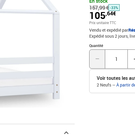
En stock
votre enfant. Ce cadre de
157,99 €
robuste et durable. Les l
-33%
105
,64€
stabilité. Ce cadre de l
comprend uniquement un c
Prix unitaire TTC
Vous pouvez consulter n
Vendu et expédié par
Rés
blancMatériau : pin mas
Expédié sous 2 jours
liv
x l x H)Dimensions du m
Quantité : 1
inclus)L'assemblage es
Quantité
enfants de moins de 4 a
Voir toutes les au
2 Neufs
—
À partir d