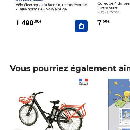
Collector 4 timbres
Vélo électrique du facteur, reconditionné
Lettre Verte
- Taille normale - Noir/ Rouge
20g / France
1 490
7
,00€
,50€
Ajouter au panier
Vous pourriez également ai
Prix 1 490,00€
Prix 7,50€