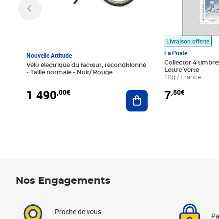
Livraison offerte
La Poste
Nouvelle Attitude
Collector 4 timbres
Vélo électrique du facteur, reconditionné
Lettre Verte
- Taille normale - Noir/ Rouge
20g / France
1 490
7
,00€
,50€
Ajouter au panier
Nos Engagements
Proche de vous
Pa