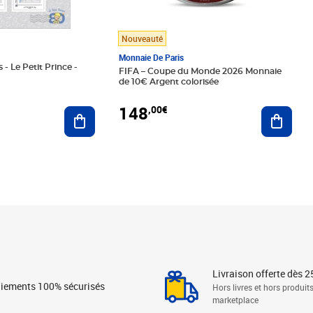
Nouveauté
Monnaie De Paris
 - Le Petit Prince -
FIFA – Coupe du Monde 2026 Monnaie
de 10€ Argent colorisée
148
,00€
Ajouter au panier
Ajoute
Livraison offerte dès 2
iements 100% sécurisés
Hors livres et hors produit
marketplace