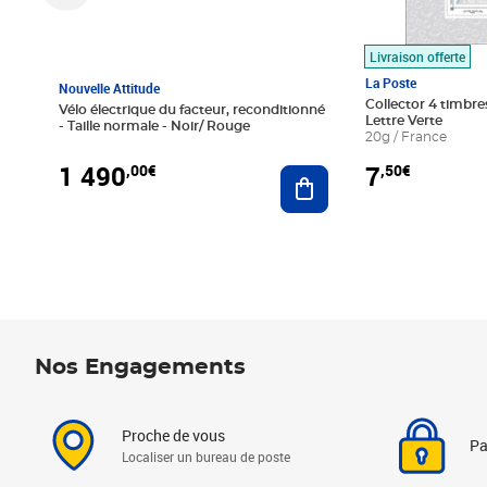
Livraison offerte
La Poste
Nouvelle Attitude
Collector 4 timbres
Vélo électrique du facteur, reconditionné
Lettre Verte
- Taille normale - Noir/ Rouge
20g / France
1 490
7
,00€
,50€
Ajouter au panier
Nos Engagements
Proche de vous
Pa
Localiser un bureau de poste