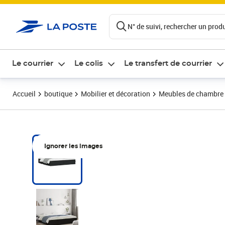
ontenu de la page
N° de suivi, rechercher un produi
Le courrier
Le colis
Le transfert de courrier
Accueil
boutique
Mobilier et décoration
Meubles de chambre
Ignorer les images