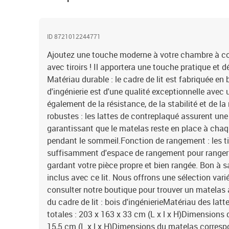
ID 8721012244771
Ajoutez une touche moderne à votre chambre à cou
avec tiroirs ! Il apportera une touche pratique et d
Matériau durable : le cadre de lit est fabriquée en b
d'ingénierie est d'une qualité exceptionnelle avec 
également de la résistance, de la stabilité et de la
robustes : les lattes de contreplaqué assurent une
garantissant que le matelas reste en place à chaq
pendant le sommeil.Fonction de rangement : les tiro
suffisamment d'espace de rangement pour ranger v
gardant votre pièce propre et bien rangée. Bon à s
inclus avec ce lit. Nous offrons une sélection var
consulter notre boutique pour trouver un matelas 
du cadre de lit : bois d'ingénierieMatériau des la
totales : 203 x 163 x 33 cm (L x l x H)Dimensions d
15,5 cm (L x l x H)Dimensions du matelas correspo