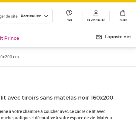
er de site :
Particulier
AIDE
SE CONNECTER
PANIER
Laposte.net
it Prince
160x200 cm
Prix 196,99€
lit avec tiroirs sans matelas noir 160x200
rne à votre chambre à coucher avec ce cadre de lit avec
e touche pratique et décorative à votre espace de vie. Matériau
est fabriquée en bois d'ingénierie. Le bois d'ingénierie est d'une
vec une surface lisse et présente également de la résistance,