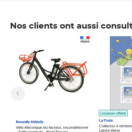
Nos clients ont aussi consul
Prix 1 490,00€
Prix 7,50€
Livraison offerte
La Poste
Nouvelle Attitude
Collector 4 timbres
Vélo électrique du facteur, reconditionné
Lettre Verte
- Taille normale - Noir/ Rouge