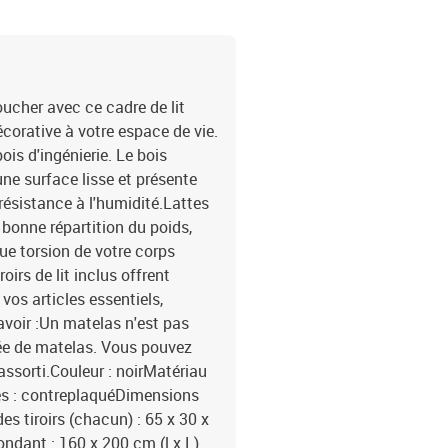
cher avec ce cadre de lit
écorative à votre espace de vie.
ois d'ingénierie. Le bois
une surface lisse et présente
 résistance à l'humidité.Lattes
 bonne répartition du poids,
ue torsion de votre corps
irs de lit inclus offrent
os articles essentiels,
avoir :Un matelas n'est pas
iée de matelas. Vous pouvez
assorti.Couleur : noirMatériau
ttes : contreplaquéDimensions
es tiroirs (chacun) : 65 x 30 x
ndant : 160 x 200 cm (l x L)