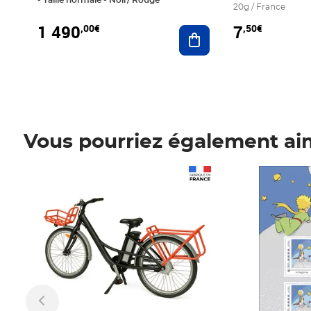
20g / France
1 490
7
,00€
,50€
Ajouter au panier
Vous pourriez également ai
Prix 1 490,00€
Prix 7,50€