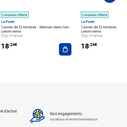
Livraison offerte
Livraison offerte
La Poste
La Poste
Carnet de 12 timbres - Maman dans l'art -
Carnet de 12 timbres - Le bl
Lettre verte
Lettre verte
20g / France
20g / France
18
18
,24€
,24€
r au panier
Ajouter au panier
5€ d'achat
Nos engagements
s
sociétaux et environnementaux