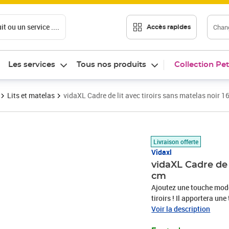
t ou un service ....
Chang
Accès rapides
Les services
Tous nos produits
Collection Pet
Lits et matelas
vidaXL Cadre de lit avec tiroirs sans matelas noir 
Prix 193,55€
Livraison offerte
Vidaxl
vidaXL Cadre de 
cm
Ajoutez une touche mode
tiroirs ! Il apportera un
durable : le cadre de lit 
Voir la description
qualité exceptionnelle a