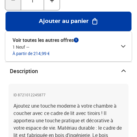
variée de matelas. Vous pouvez consulter notre boutique pour
trouver un matelas assorti.Couleur : chêne marronMatériau du
cadre de lit : bois d'ingénierieMatériau des lattes :
Ajouter au panier
contreplaquéDimensions totales : 203 x 102 x 50 cm (L x l x
H)Dimensions du tiroir (chacun) : 98,5 x 47 x 16,5 cm (L x l x
H)Dimensions du matelas correspondant : 100 x 200 cm (l x L)
Voir toutes les autres offres
1
(matelas non inclus)Assemblage requis : ouiLa livraison contient
1 Neuf
—
:1 x cadre de lit2 x tiroir
À partir de 214,99 €
Description
ID 8721012245877
Ajoutez une touche moderne à votre chambre à
coucher avec ce cadre de lit avec tiroirs ! Il
apportera une touche pratique et décorative à
votre espace de vie. Matériau durable : le cadre de
lit est fabriquée en bois d'ingénierie. Le bois