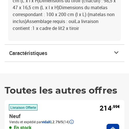
cm (L x l x H)Dimensions du tiroir (chacun) : 98,5 x
47 x 16,5 cm (L x l x H)Dimensions du matelas
correspondant : 100 x 200 cm (l x L) (matelas non
inclus)Assemblage requis : ouiLa livraison
contient :1 x cadre de lit2 x tiroir
Caractéristiques
Toutes les autres offres
214
,99€
Livraison Offerte
Neuf
Vendu et expédié par
vidaXL
2.79/5
(14)
Ajouter
En stock