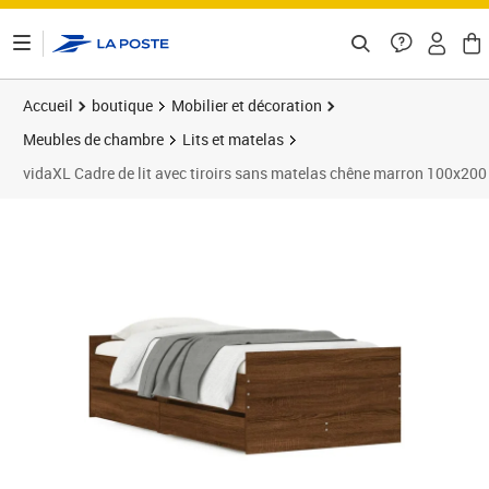
ontenu de la page
Accueil
boutique
Mobilier et décoration
Meubles de chambre
Lits et matelas
vidaXL Cadre de lit avec tiroirs sans matelas chêne marron 100x20
Prix 214,89€
Prix 2