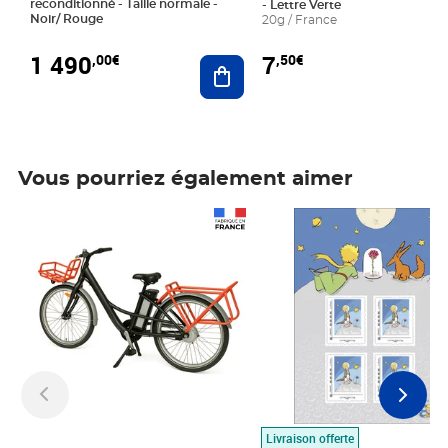
reconditionné - Taille normale -
- Lettre Verte
Noir/ Rouge
20g / France
1 490
7
,00€
,50€
Ajouter au panier
Vous pourriez également aimer
Prix 1 490,00€
Prix 7,50€
Livraison offerte