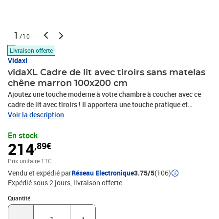
1
/10
Livraison offerte
Vidaxl
vidaXL Cadre de lit avec tiroirs sans matelas
chêne marron 100x200 cm
Ajoutez une touche moderne à votre chambre à coucher avec ce
cadre de lit avec tiroirs ! Il apportera une touche pratique et
décorative à votre espace de vie. Matériau durable : le cadre de lit
Voir la description
est fabriquée en bois d'ingénierie. Le bois d'ingénierie est d'une
En stock
qualité exceptionnelle avec une surface lisse et présente
214
,89€
également de la résistance, de la stabilité et de la résistance à
l'humidité.Lattes robustes : les lattes de contreplaqué assurent
Prix unitaire TTC
une bonne répartition du poids, garantissant que le matelas reste
Vendu et expédié par
Réseau Electronique
3.75/5
(106)
en place à chaque torsion de votre corps pendant le
Expédié sous 2 jours
livraison offerte
sommeil.Fonction de rangement : les tiroirs de lit inclus offrent
suffisamment d'espace de rangement pour ranger vos articles
Quantité : 1
Quantité
essentiels, gardant votre pièce propre et bien rangée. Bon à savoir
:Un matelas n'est pas inclus avec ce lit. Nous offrons une sélection