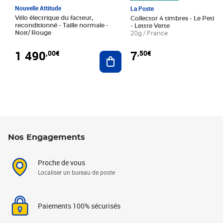
Nouvelle Attitude
La Poste
Vélo électrique du facteur,
Collector 4 timbres - Le Petit P
reconditionné - Taille normale -
- Lettre Verte
Noir/ Rouge
20g / France
1 490
7
,00€
,50€
Ajouter au panier
Nos Engagements
Proche de vous
Localiser un bureau de poste
Paiements 100% sécurisés