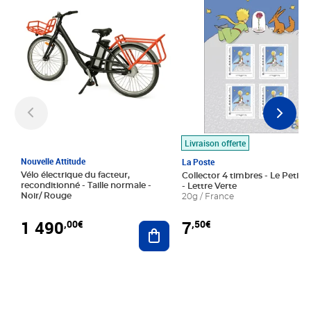
Livraison offerte
Nouvelle Attitude
La Poste
Vélo électrique du facteur,
Collector 4 timbres - Le Petit P
reconditionné - Taille normale -
- Lettre Verte
Noir/ Rouge
20g / France
1 490
7
,00€
,50€
Ajouter au panier