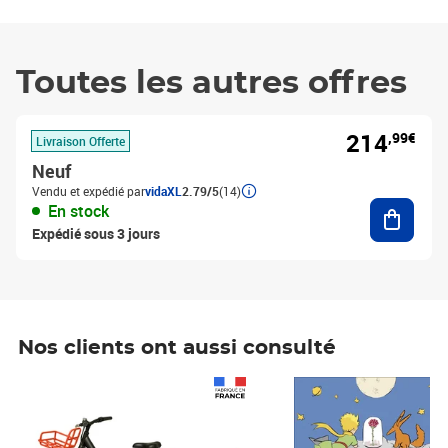
Toutes les autres offres
214
,99€
Livraison Offerte
Neuf
Vendu et expédié par
vidaXL
2.79/5
(14)
Ajouter
En stock
Expédié sous 3 jours
Nos clients ont aussi consulté
Prix 1 490,00€
Prix 7,50€