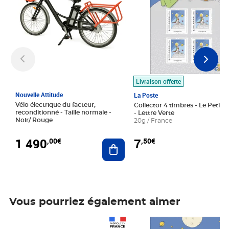
Livraison offerte
Nouvelle Attitude
La Poste
Vélo électrique du facteur,
Collector 4 timbres - Le Petit P
reconditionné - Taille normale -
- Lettre Verte
Noir/ Rouge
20g / France
1 490
7
,00€
,50€
Ajouter au panier
Vous pourriez également aimer
Prix 1 490,00€
Prix 7,50€