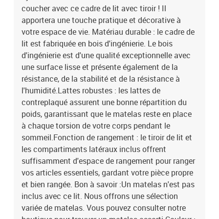
coucher avec ce cadre de lit avec tiroir ! Il
pouvez consulter notre boutique pour trouver un matelas
assorti.Couleur : sonoma grisMatériau du cadre de lit : bois
apportera une touche pratique et décorative à
d'ingénierieMatériau des lattes : contreplaquéDimensions totales :
votre espace de vie. Matériau durable : le cadre de
203 x 93 x 45 cm (L x l x H)Dimensions du matelas correspondant :
lit est fabriquée en bois d'ingénierie. Le bois
90 x 200 cm (l x L) (matelas est non inclus)Dimensions du tiroir de
d'ingénierie est d'une qualité exceptionnelle avec
lit : 53 x 33,5 x 12 cm (L x l x H)Assemblage requis : ouiLa livraison
une surface lisse et présente également de la
contient :1 x cadre de lit1 x tiroir de lit
résistance, de la stabilité et de la résistance à
l'humidité.Lattes robustes : les lattes de
contreplaqué assurent une bonne répartition du
poids, garantissant que le matelas reste en place
à chaque torsion de votre corps pendant le
sommeil.Fonction de rangement : le tiroir de lit et
les compartiments latéraux inclus offrent
suffisamment d'espace de rangement pour ranger
vos articles essentiels, gardant votre pièce propre
et bien rangée. Bon à savoir :Un matelas n'est pas
inclus avec ce lit. Nous offrons une sélection
variée de matelas. Vous pouvez consulter notre