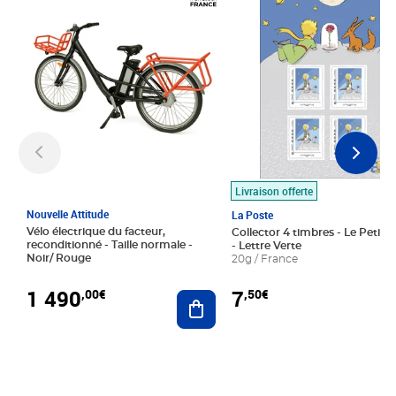
Livraison offerte
Nouvelle Attitude
La Poste
Vélo électrique du facteur,
Collector 4 timbres - Le Petit P
reconditionné - Taille normale -
- Lettre Verte
Noir/ Rouge
20g / France
1 490
7
,00€
,50€
Ajouter au panier