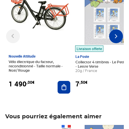
Livraison offerte
Nouvelle Attitude
La Poste
Vélo électrique du facteur,
Collector 4 timbres - Le Petit P
reconditionné - Taille normale -
- Lettre Verte
Noir/ Rouge
20g / France
1 490
7
,00€
,50€
Ajouter au panier
Vous pourriez également aimer
Prix 1 490,00€
Prix 7,50€