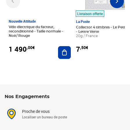
Livraison offerte
Nouvelle Attitude
La Poste
Vélo électrique du facteur,
Collector 4 timbres - Le Petit P
reconditionné - Taille normale -
- Lettre Verte
Noir/ Rouge
20g / France
1 490
7
,00€
,50€
Ajouter au panier
Nos Engagements
Proche de vous
Localiser un bureau de poste