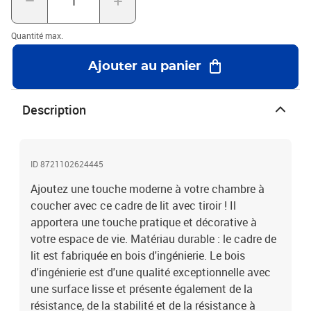
avec ce lit. Nous offrons une sélection variée de matelas. Vous
pouvez consulter notre boutique pour trouver un matelas
Quantité max.
assorti.Couleur : noirMatériau du cadre de lit : bois
d'ingénierieMatériau des lattes : contreplaquéDimensions totales :
Ajouter au panier
203 x 102 x 45 cm (L x l x H)Dimensions du matelas correspondant
: 100 x 200 cm (l x L) (matelas non inclus)Dimensions du tiroir de
lit : 61 x 33,5 x 12 cm (L x l x H)Assemblage requis : ouiLa livraison
Description
contient :1 x cadre de lit1 x tiroir de lit
ID 8721102624445
Ajoutez une touche moderne à votre chambre à
coucher avec ce cadre de lit avec tiroir ! Il
apportera une touche pratique et décorative à
votre espace de vie. Matériau durable : le cadre de
lit est fabriquée en bois d'ingénierie. Le bois
d'ingénierie est d'une qualité exceptionnelle avec
une surface lisse et présente également de la
résistance, de la stabilité et de la résistance à