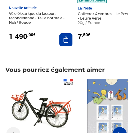
Nouvelle Attitude
La Poste
Vélo électrique du facteur,
Collector 4 timbres - Le Petit P
reconditionné - Taille normale -
- Lettre Verte
Noir/ Rouge
20g / France
1 490
7
,00€
,50€
Ajouter au panier
Vous pourriez également aimer
Prix 1 490,00€
Prix 7,50€