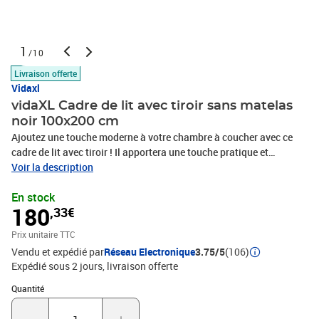
1
/10
Livraison offerte
Vidaxl
vidaXL Cadre de lit avec tiroir sans matelas
noir 100x200 cm
Ajoutez une touche moderne à votre chambre à coucher avec ce
cadre de lit avec tiroir ! Il apportera une touche pratique et
décorative à votre espace de vie. Matériau durable : le cadre de lit
Voir la description
est fabriquée en bois d'ingénierie. Le bois d'ingénierie est d'une
En stock
qualité exceptionnelle avec une surface lisse et présente
180
,33€
également de la résistance, de la stabilité et de la résistance à
l'humidité.Lattes robustes : les lattes de contreplaqué assurent
Prix unitaire TTC
une bonne répartition du poids, garantissant que le matelas reste
Vendu et expédié par
Réseau Electronique
3.75/5
(106)
en place à chaque torsion de votre corps pendant le
Expédié sous 2 jours
livraison offerte
sommeil.Fonction de rangement : le tiroir de lit et les
compartiments latéraux inclus offrent suffisamment d'espace de
Quantité : 1
Quantité
rangement pour ranger vos articles essentiels, gardant votre pièce
propre et bien rangée. Bon à savoir :Un matelas n'est pas inclus