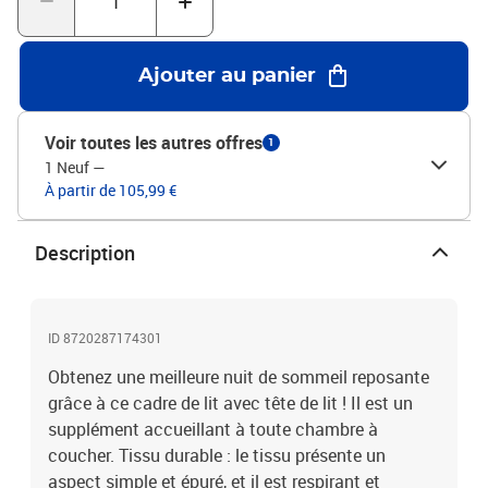
place, certaines pièces ou coussins sont rangés à l'intérieur des
meubles. Vérifiez les compartiments zippés ou sous la housse du
siège pour détecter d'éventuels éléments cachés.Couleur :
Ajouter au panier
bleuMatériau : tissu (100 % polyester), contreplaqué, bois
d'ingénierieDimensions totales : 197 x 93 x 50 cm (L x l x
H)Dimensions du matelas correspondant : 90 x 190 cm (l x L)
Voir toutes les autres offres
1
(matelas non inclus)
1 Neuf
—
À partir de 105,99 €
Description
ID 8720287174301
Obtenez une meilleure nuit de sommeil reposante
grâce à ce cadre de lit avec tête de lit ! Il est un
supplément accueillant à toute chambre à
coucher. Tissu durable : le tissu présente un
aspect simple et épuré, et il est respirant et