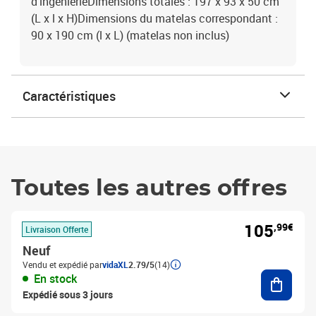
d'ingénierieDimensions totales : 197 x 93 x 50 cm
(L x l x H)Dimensions du matelas correspondant :
90 x 190 cm (l x L) (matelas non inclus)
Caractéristiques
Toutes les autres offres
105
,99€
Livraison Offerte
Neuf
Vendu et expédié par
vidaXL
2.79/5
(14)
Ajouter
En stock
Expédié sous 3 jours