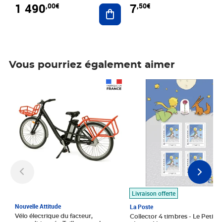
1 490
7
,00€
,50€
Ajouter au panier
Vous pourriez également aimer
Prix 1 490,00€
Prix 7,50€
Livraison offerte
Nouvelle Attitude
La Poste
Vélo électrique du facteur,
Collector 4 timbres - Le Petit P