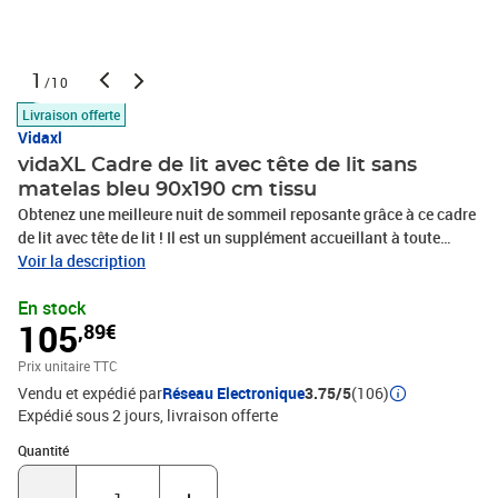
1
/10
Livraison offerte
Vidaxl
vidaXL Cadre de lit avec tête de lit sans
matelas bleu 90x190 cm tissu
Obtenez une meilleure nuit de sommeil reposante grâce à ce cadre
de lit avec tête de lit ! Il est un supplément accueillant à toute
chambre à coucher. Tissu durable : le tissu présente un aspect
Voir la description
simple et épuré, et il est respirant et durable.Pieds de soutien : le lit
En stock
est soutenu par des pieds robustes, qui assurent sa stabilité, sa
105
,89€
sécurité et sa fermeté.Lattes de contreplaqué : les lattes de
contreplaqué assurent une bonne répartition du poids,
Prix unitaire TTC
garantissant que le matelas reste en place à chaque torsion de
Vendu et expédié par
Réseau Electronique
3.75/5
(106)
votre corps pendant le sommeil. Remarque :La livraison comprend
Expédié sous 2 jours
livraison offerte
uniquement un cadre de lit. Le matelas n'est pas inclus. Vous
pouvez consulter notre boutique pour trouver les matelas
Quantité : 1
Quantité
assortis.Chaque produit est livré avec un manuel de montage dans
la boîte pour un montage facile. Bon à savoir :Pour gagner de la