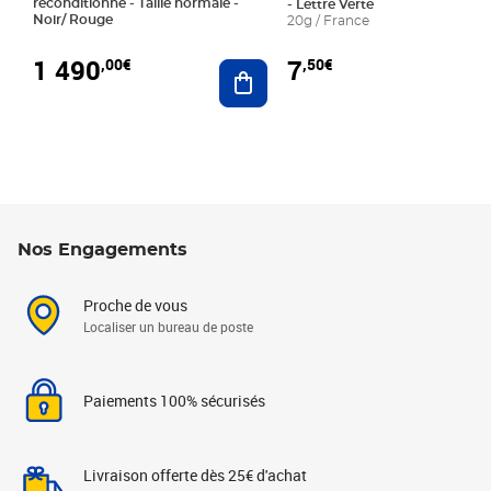
reconditionné - Taille normale -
- Lettre Verte
Noir/ Rouge
20g / France
1 490
7
,00€
,50€
Ajouter au panier
Nos Engagements
Proche de vous
Localiser un bureau de poste
Paiements 100% sécurisés
Livraison offerte dès 25€ d'achat