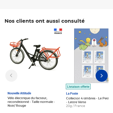
Nos clients ont aussi consulté
Prix 1 490,00€
Prix 7,50€
Livraison offerte
Nouvelle Attitude
La Poste
Vélo électrique du facteur,
Collector 4 timbres - Le Petit P
reconditionné - Taille normale -
- Lettre Verte
Noir/ Rouge
20g / France