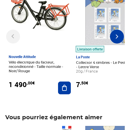
Livraison offerte
Nouvelle Attitude
La Poste
Vélo électrique du facteur,
Collector 4 timbres - Le Petit P
reconditionné - Taille normale -
- Lettre Verte
Noir/ Rouge
20g / France
1 490
7
,00€
,50€
Ajouter au panier
Vous pourriez également aimer
Prix 1 490,00€
Prix 7,50€