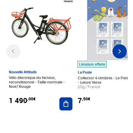
Livraison offerte
Nouvelle Attitude
La Poste
Vélo électrique du facteur,
Collector 4 timbres - Le Petit P
reconditionné - Taille normale -
- Lettre Verte
Noir/ Rouge
20g / France
1 490
7
,00€
,50€
Ajouter au panier