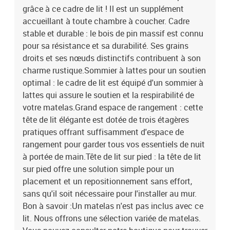
grâce à ce cadre de lit ! Il est un supplément
variée de matelas. Vous pouvez consulter notre boutique pour
trouver un matelas assorti.Couleur : cire marronMatériau : bois de
accueillant à toute chambre à coucher. Cadre
pin massifMatériau des lattes : contreplaquéDimensions totales :
stable et durable : le bois de pin massif est connu
218 x 100 x 82 cm (L x l x H)Dimensions du matelas correspondant
pour sa résistance et sa durabilité. Ses grains
: 90 x 200 cm (l x L) (matelas non inclus)Avec étagères de
droits et ses nœuds distinctifs contribuent à son
rangementAssemblage requis : oui La livraison contient :1 x cadre
charme rustique.Sommier à lattes pour un soutien
de lit1 x tête de lit
optimal : le cadre de lit est équipé d'un sommier à
lattes qui assure le soutien et la respirabilité de
votre matelas.Grand espace de rangement : cette
tête de lit élégante est dotée de trois étagères
pratiques offrant suffisamment d'espace de
rangement pour garder tous vos essentiels de nuit
à portée de main.Tête de lit sur pied : la tête de lit
sur pied offre une solution simple pour un
placement et un repositionnement sans effort,
sans qu'il soit nécessaire pour l'installer au mur.
Bon à savoir :Un matelas n'est pas inclus avec ce
lit. Nous offrons une sélection variée de matelas.