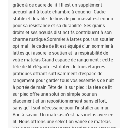
grâce à ce cadre de lit ! Il est un supplément
variée de matelas. Vous pouvez consulter notre boutique pour
trouver un matelas assorti.Couleur : blancMatériau : bois de pin
accueillant à toute chambre à coucher. Cadre
massifMatériau des lattes : contreplaquéDimensions totales : 219
stable et durable : le bois de pin massif est connu
x 160 x 82 cm (L x l x H)Dimensions du matelas correspondant :
pour sa résistance et sa durabilité. Ses grains
150 x 200 cm (l x L) (matelas non inclus)Avec étagères de
droits et ses nœuds distinctifs contribuent à son
rangementAssemblage requis : ouiLa livraison contient :1 x cadre
charme rustique.Sommier à lattes pour un soutien
de lit1 x tête de lit
optimal : le cadre de lit est équipé d'un sommier à
lattes qui assure le soutien et la respirabilité de
votre matelas.Grand espace de rangement : cette
tête de lit élégante est dotée de trois étagères
pratiques offrant suffisamment d'espace de
rangement pour garder tous vos essentiels de nuit
à portée de main.Tête de lit sur pied : la tête de lit
sur pied offre une solution simple pour un
placement et un repositionnement sans effort,
sans qu'il soit nécessaire pour l'installer au mur.
Bon à savoir :Un matelas n'est pas inclus avec ce
lit. Nous offrons une sélection variée de matelas.