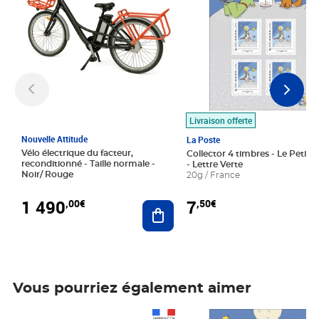
Livraison offerte
Nouvelle Attitude
La Poste
Vélo électrique du facteur,
Collector 4 timbres - Le Petit P
reconditionné - Taille normale -
- Lettre Verte
Noir/ Rouge
20g / France
1 490
7
,00€
,50€
Ajouter au panier
Vous pourriez également aimer
Prix 1 490,00€
Prix 7,50€