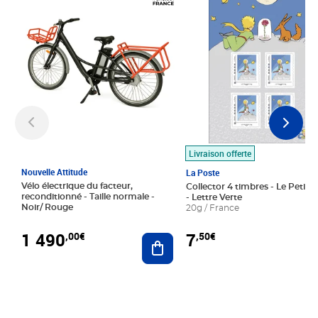
Livraison offerte
Nouvelle Attitude
La Poste
Vélo électrique du facteur,
Collector 4 timbres - Le Petit P
reconditionné - Taille normale -
- Lettre Verte
Noir/ Rouge
20g / France
1 490
7
,00€
,50€
Ajouter au panier