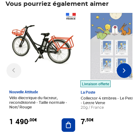
Vous pourriez également aimer
Prix 1 490,00€
Prix 7,50€
Livraison offerte
Nouvelle Attitude
La Poste
Vélo électrique du facteur,
Collector 4 timbres - Le Petit P
reconditionné - Taille normale -
- Lettre Verte
Noir/ Rouge
20g / France
1 490
7
,00€
,50€
Ajouter au panier