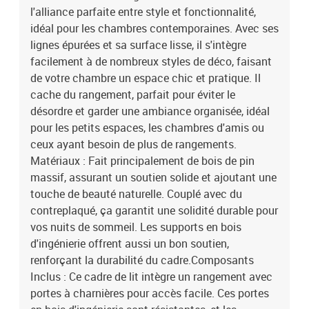
l'alliance parfaite entre style et fonctionnalité,
d'ingénierie sont résistantes, et les poignées en cuir artificiel
ajoutent une note chaleureuse et texturée, rendant le lit encore
idéal pour les chambres contemporaines. Avec ses
plus attrayant.Caractéristiques / Fonction / Design : Avec un
lignes épurées et sa surface lisse, il s'intègre
design simple mais pratique, le style moderne se distingue par son
facilement à de nombreux styles de déco, faisant
minimalisme, ce qui le rend facile à coupler avec divers thèmes de
de votre chambre un espace chic et pratique. Il
déco. L'accent est mis sur la praticité sans sacrifier le style.Usages
cache du rangement, parfait pour éviter le
Recommandés : Ce cadre est fait pour les chambres qui ont besoin
désordre et garder une ambiance organisée, idéal
d'une solution élégante et fonctionnelle, surtout dans les
pour les petits espaces, les chambres d'amis ou
appartements ou pour des chambres d'amis. Il permet de ranger
draps, vêtements ou affaires sans encombrer votre
ceux ayant besoin de plus de rangements.
espace.Entretien & Maintenance : Prendre soin du cadre est
Matériaux : Fait principalement de bois de pin
simple. Un coup d'éponge sur les surfaces suffit pour enlever
massif, assurant un soutien solide et ajoutant une
poussière et taches, assurant qu'il reste aussi joli que le jour de
touche de beauté naturelle. Couplé avec du
son installation. Un entretien régulier prolonge sa durée de vie,
contreplaqué, ça garantit une solidité durable pour
gardant en bon état son matériau et sa finition pour des années.
vos nuits de sommeil. Les supports en bois
Couleur: Gris bétonMatériau: Bois d'ingénierieDimensions
d'ingénierie offrent aussi un bon soutien,
globales: 190 x 135 x 31,5 cm (L x l x H)Taille de matelas: Lit
double britannique (135 cm x 190 cm ou 54" x 75")Poids maximal:
renforçant la durabilité du cadre.Composants
200 kgNombre maximal de personnes: 2DurableHauteur du lit
Inclus : Ce cadre de lit intègre un rangement avec
:31,5 cmTaille de matelas compatible :135 x 190 cm (L x
portes à charnières pour accès facile. Ces portes
H)Assemblage requis: OuiContenant de la livraison:1 x Cadre de lit