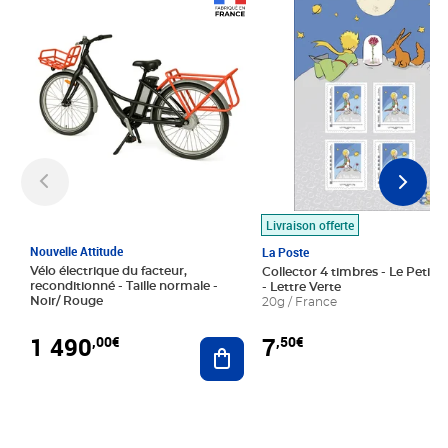
Prix 1 490,00€
Prix 7,50€
Livraison offerte
Nouvelle Attitude
La Poste
Vélo électrique du facteur,
Collector 4 timbres - Le Petit P
reconditionné - Taille normale -
- Lettre Verte
Noir/ Rouge
20g / France
1 490
7
,00€
,50€
Ajouter au panier