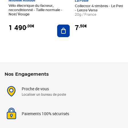
La Poste
Vélo électrique du facteur,
Collector 4 timbres - Le Petit P
reconditionné - Taille normale -
- Lettre Verte
Noir/ Rouge
20g / France
1 490
7
,00€
,50€
Ajouter au panier
Nos Engagements
Proche de vous
Localiser un bureau de poste
Paiements 100% sécurisés