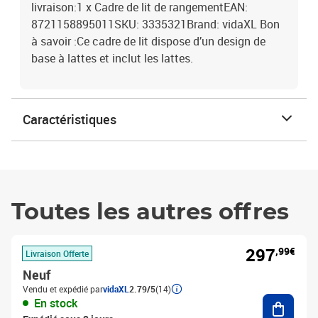
livraison:1 x Cadre de lit de rangementEAN:
8721158895011SKU: 3335321Brand: vidaXL Bon
à savoir :Ce cadre de lit dispose d’un design de
base à lattes et inclut les lattes.
Caractéristiques
Toutes les autres offres
297
,99€
Livraison Offerte
Neuf
Vendu et expédié par
vidaXL
2.79/5
(14)
Ajouter
En stock