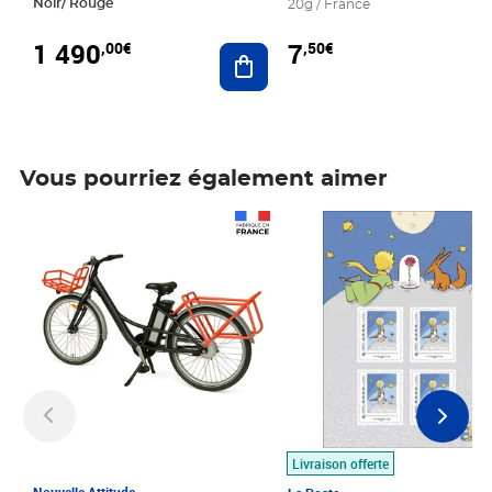
Noir/ Rouge
20g / France
1 490
7
,00€
,50€
Ajouter au panier
Vous pourriez également aimer
Prix 1 490,00€
Prix 7,50€
Livraison offerte
Nouvelle Attitude