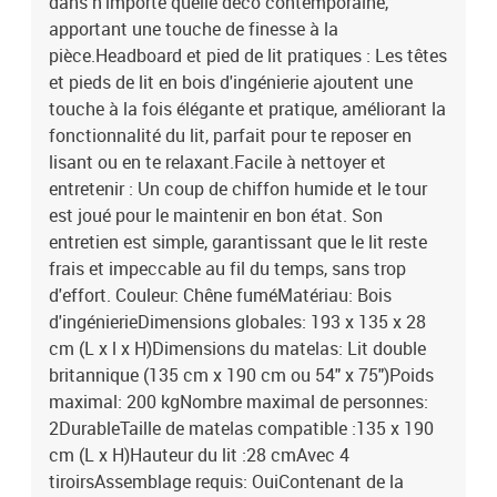
dans n'importe quelle déco contemporaine,
apportant une touche de finesse à la
pièce.Headboard et pied de lit pratiques : Les têtes
et pieds de lit en bois d'ingénierie ajoutent une
touche à la fois élégante et pratique, améliorant la
fonctionnalité du lit, parfait pour te reposer en
lisant ou en te relaxant.Facile à nettoyer et
entretenir : Un coup de chiffon humide et le tour
est joué pour le maintenir en bon état. Son
entretien est simple, garantissant que le lit reste
frais et impeccable au fil du temps, sans trop
d'effort. Couleur: Chêne fuméMatériau: Bois
d'ingénierieDimensions globales: 193 x 135 x 28
cm (L x l x H)Dimensions du matelas: Lit double
britannique (135 cm x 190 cm ou 54" x 75")Poids
maximal: 200 kgNombre maximal de personnes:
2DurableTaille de matelas compatible :135 x 190
cm (L x H)Hauteur du lit :28 cmAvec 4
tiroirsAssemblage requis: OuiContenant de la