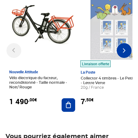
Livraison offerte
Nouvelle Attitude
La Poste
Vélo électrique du facteur,
Collector 4 timbres - Le Petit P
reconditionné - Taille normale -
- Lettre Verte
Noir/ Rouge
20g / France
1 490
7
,00€
,50€
Ajouter au panier
Vous pourriez également aimer