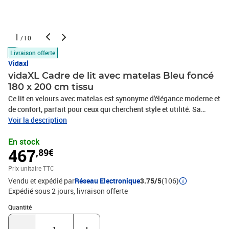
1
/10
Livraison offerte
Vidaxl
vidaXL Cadre de lit avec matelas Bleu foncé
180 x 200 cm tissu
Ce lit en velours avec matelas est synonyme d'élégance moderne et
de confort, parfait pour ceux qui cherchent style et utilité. Sa
forme rectangulaire, avec un contraste noir et blanc, apporte une
Voir la description
touche harmonieuse à n'importe quelle déco de chambre. Avec son
En stock
look simple et ses lignes épurées, il crée une ambiance
467
,89€
accueillante, idéale pour des nuits reposantes ou des matins
paresseux. Matériaux de qualité supérieure : Ce lit est construit en
Prix unitaire TTC
bois d'ingénierie et en velours luxueux, ce qui le rend à la fois
Vendu et expédié par
Réseau Electronique
3.75/5
(106)
durable et stylé. Le bois d'ingénierie assure une base solide et le
Expédié sous 2 jours
livraison offerte
velours doux apporte chaleur.Composants pratiques : Avec un
cadre à lattes fixe et un matelas à ressorts ensachés, il garantit
Quantité : 1
Quantité
soutien et confort. Le cadre reste stable et les ressorts ensachés
offrent un bon contour et limitent les mouvements