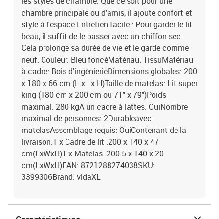
les styles de chambre. Que ce soit pour une
chambre principale ou d'amis, il ajoute confort et
style à l'espace.Entretien facile : Pour garder le lit
beau, il suffit de le passer avec un chiffon sec.
Cela prolonge sa durée de vie et le garde comme
neuf. Couleur: Bleu foncéMatériau: TissuMatériau
à cadre: Bois d'ingénierieDimensions globales: 200
x 180 x 66 cm (L x l x H)Taille de matelas: Lit super
king (180 cm x 200 cm ou 71" x 79")Poids
maximal: 280 kgA un cadre à lattes: OuiNombre
maximal de personnes: 2Durableavec
matelasAssemblage requis: OuiContenant de la
livraison:1 x Cadre de lit :200 x 140 x 47
cm(LxWxH)1 x Matelas :200.5 x 140 x 20
cm(LxWxH)EAN: 8721288274038SKU:
3399306Brand: vidaXL