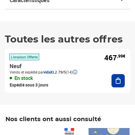
Caractéristiques
Toutes les autres offres
467
,99€
Livraison Offerte
Neuf
Vendu et expédié par
vidaXL
2.79/5
(14)
Ajouter
En stock
Expédié sous 3 jours
Nos clients ont aussi consulté
Prix 1 490,00€
Prix 7,50€