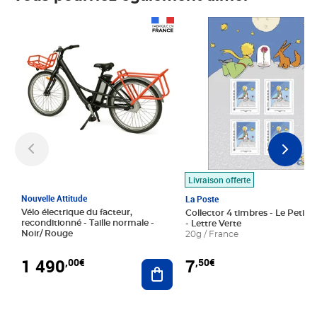
Prix 1 490,00€
Prix 7,50€
Livraison offerte
Nouvelle Attitude
La Poste
Vélo électrique du facteur,
Collector 4 timbres - Le Petit P
reconditionné - Taille normale -
- Lettre Verte
Noir/ Rouge
20g / France
1 490
7
,00€
,50€
Ajouter au panier