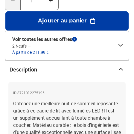
sommeil. Bon à savoir :Un matelas n'est pas inclus avec ce lit.
Nous offrons une sélection variée de matelas. Vous pouvez
consulter notre boutique pour trouver un matelas assorti.Ce
Ajouter au panier
produit est doté d'un connecteur USB qui nécessite une source
d'alimentation USB de 5V certifiée (non incluse).Couleur : sonoma
grisMatériau du cadre de lit : bois d'ingénierieMatériau des lattes :
Voir toutes les autres offres
2
contreplaquéDimensions totales : 203 x 163 x 23 cm (L x l x
2 Neufs
—
H)Dimensions du matelas correspondant : 160 x 200 cm (l x L)
À partir de 211,99 €
(matelas non inclus)Assemblage requis : oui
Description
ID 8721012275195
Obtenez une meilleure nuit de sommeil reposante
grâce à ce cadre de lit avec lumières LED ! Il est
un supplément accueillant à toute chambre à
coucher. Matériau durable : le bois d'ingénierie est
d'une qualité exceptionnelle avec une surface lisse