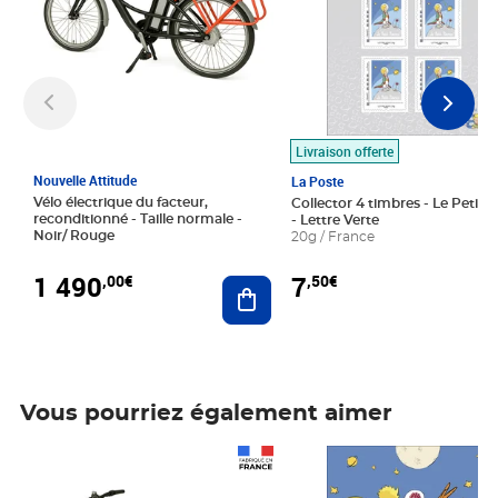
Livraison offerte
Nouvelle Attitude
La Poste
Vélo électrique du facteur,
Collector 4 timbres - Le Petit P
reconditionné - Taille normale -
- Lettre Verte
Noir/ Rouge
20g / France
1 490
7
,00€
,50€
Ajouter au panier
Vous pourriez également aimer
Prix 1 490,00€
Prix 7,50€