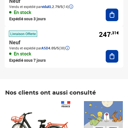
Neuf
Vendu et expédié par
vidaXL
2.79/5
(14)
Ajouter
En stock
Expédié sous 3 jours
247
,31€
Livraison Offerte
Neuf
Vendu et expédié par
ASD
4.05/5
(38)
Ajouter
En stock
Expédié sous 7 jours
Nos clients ont aussi consulté
Prix 1 490,00€
Prix 7,50€