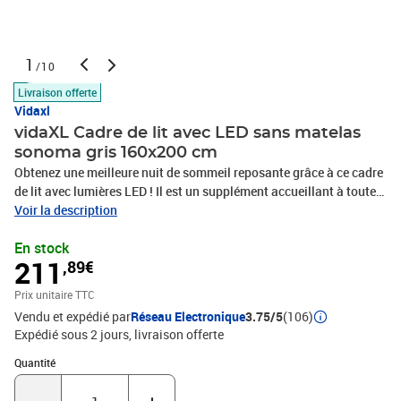
1
/10
Livraison offerte
Vidaxl
vidaXL Cadre de lit avec LED sans matelas
sonoma gris 160x200 cm
Obtenez une meilleure nuit de sommeil reposante grâce à ce cadre
de lit avec lumières LED ! Il est un supplément accueillant à toute
chambre à coucher. Matériau durable : le bois d'ingénierie est
Voir la description
d'une qualité exceptionnelle avec une surface lisse et présente
En stock
également résistance, stabilité et résistance à l'humidité.Lumières
211
,89€
LED RVB : le cadre de lit est équipé de lumières LED RVB vibrantes.
Avec divers menus personnalisables, vous pouvez changer sans
Prix unitaire TTC
effort la couleur des lumières et même les régler
Vendu et expédié par
Réseau Electronique
3.75/5
(106)
automatiquement. Ces lumières LED renforcent non seulement
Expédié sous 2 jours
livraison offerte
l'aspect contemporain du sommier, mais ajoutent également à son
attrait tendance.Lattes robustes : les lattes de contreplaqué
Quantité : 1
Quantité
assurent une bonne répartition du poids, garantissant que le
matelas reste en place à chaque torsion de votre corps pendant le