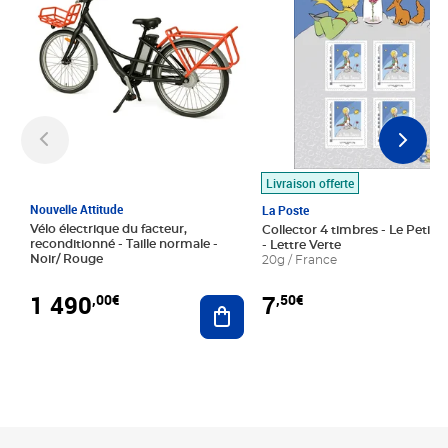
Livraison offerte
Nouvelle Attitude
La Poste
Vélo électrique du facteur,
Collector 4 timbres - Le Petit P
reconditionné - Taille normale -
- Lettre Verte
Noir/ Rouge
20g / France
1 490
7
,00€
,50€
Ajouter au panier