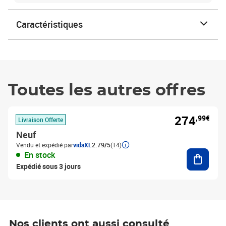
Caractéristiques
Toutes les autres offres
274
,99€
Livraison Offerte
Neuf
Vendu et expédié par
vidaXL
2.79/5
(14)
Ajouter
En stock
Expédié sous 3 jours
Nos clients ont aussi consulté