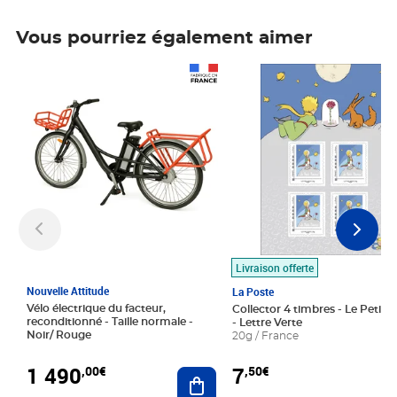
Vous pourriez également aimer
Prix 1 490,00€
Prix 7,50€
Livraison offerte
Nouvelle Attitude
La Poste
Vélo électrique du facteur,
Collector 4 timbres - Le Petit P
reconditionné - Taille normale -
- Lettre Verte
Noir/ Rouge
20g / France
1 490
7
,00€
,50€
Ajouter au panier