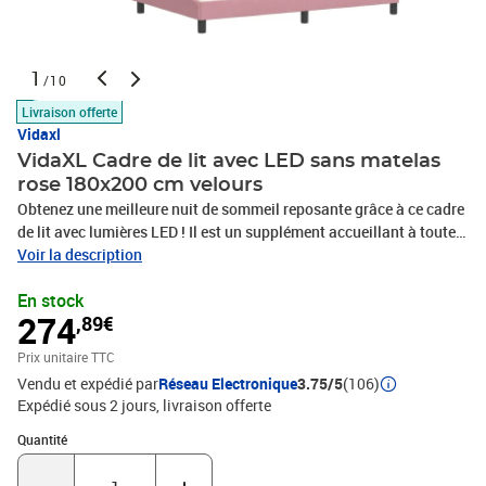
1
/10
Livraison offerte
Vidaxl
VidaXL Cadre de lit avec LED sans matelas
rose 180x200 cm velours
Obtenez une meilleure nuit de sommeil reposante grâce à ce cadre
de lit avec lumières LED ! Il est un supplément accueillant à toute
chambre à coucher. Velours doux : le velours est un tissu doux et
Voir la description
confortable, agréable au toucher. Lattes de contreplaqué : les
En stock
lattes de contreplaqué assurent une bonne répartition du poids,
274
,89€
garantissant que le matelas reste en place à chaque torsion de
votre corps pendant le sommeil. Excellent soutien : l'oreiller de tête
Prix unitaire TTC
de lit est rembourré avec de la mousse pour un confort ultra doux
Vendu et expédié par
Réseau Electronique
3.75/5
(106)
et optimal vous offre un excellent soutien du dos lorsque vous êtes
Expédié sous 2 jours
livraison offerte
assis dans votre lit pour lire ou regarder la télévision. Bande LED
colorée : apportez de la gaieté dans l'obscurité avec des lumières
Quantité : 1
Quantité
LED colorées ! Les bandes auto-agrippantes situées à l'arrière du
coussin de la tête de lit peuvent être utilisées pour fixer les