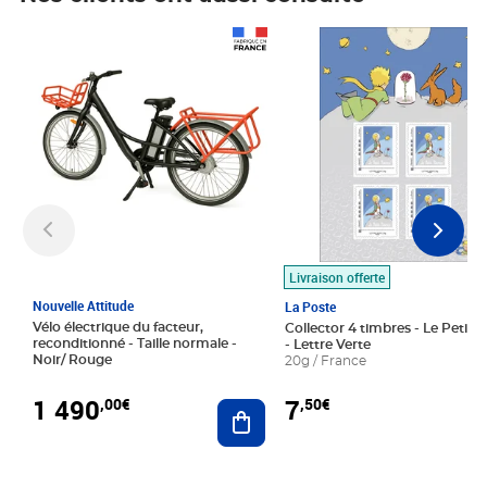
Prix 1 490,00€
Prix 7,50€
Livraison offerte
Nouvelle Attitude
La Poste
Vélo électrique du facteur,
Collector 4 timbres - Le Petit P
reconditionné - Taille normale -
- Lettre Verte
Noir/ Rouge
20g / France
1 490
7
,00€
,50€
Ajouter au panier