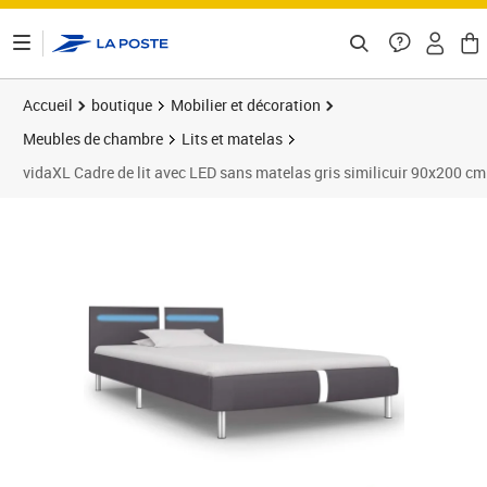
ontenu de la page
Accueil
boutique
Mobilier et décoration
Meubles de chambre
Lits et matelas
vidaXL Cadre de lit avec LED sans matelas gris similicuir 90x200 cm
Prix barré 156,99 €
Prix 106,89€
Prix 1
Prix 1