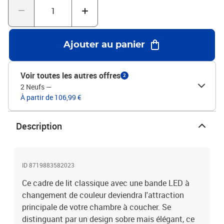
livraison inclut un cadre de lit seulement ; un matelas n'est pas
inclus. Le lit est facile à assembler. Vous pouvez chercher le
matelas correspondant dans notre boutique.Cadre de lit :Couleur :
grisMatériau : cadre en fer enduit de poudre + MDF + pieds en
Ajouter au panier
acierMatériau de la tête de lit : MDF + similicuirDimensions totales
: 211 x 95 x 70 cm (L x l x H)Dimensions du matelas correspondant
: 90 x 200 (l x L) (matelas non inclus)Hauteur de couchage à partir
Voir toutes les autres offres
2
du sol : 23 cmBande LED :Longueur : 65 cmPuissance : 2,6 WAvec
2 Neufs
—
une télécommande à 24 touches pour le contrôle de l'alimentation,
À partir de 106,99 €
la luminosité et des couleurs différentes
Description
ID 8719883582023
Ce cadre de lit classique avec une bande LED à
changement de couleur deviendra l'attraction
principale de votre chambre à coucher. Se
distinguant par un design sobre mais élégant, ce