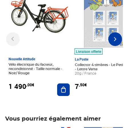
Livraison offerte
Nouvelle Attitude
La Poste
Vélo électrique du facteur,
Collector 4 timbres - Le Petit P
reconditionné - Taille normale -
- Lettre Verte
Noir/ Rouge
20g / France
1 490
7
,00€
,50€
Ajouter au panier
Vous pourriez également aimer