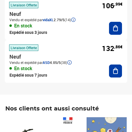
106
,99€
Livraison Offerte
Neuf
Vendu et expédié par
vidaXL
2.79/5
(14)
Ajouter
En stock
Expédié sous 3 jours
132
,86€
Livraison Offerte
Neuf
Vendu et expédié par
ASD
4.05/5
(38)
Ajouter
En stock
Expédié sous 7 jours
Nos clients ont aussi consulté
Prix 1 490,00€
Prix 7,50€