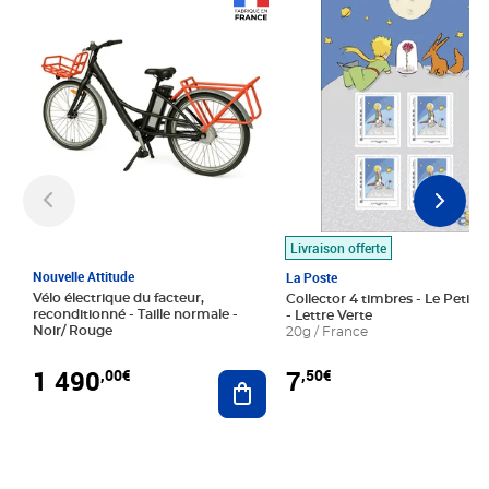
Prix 1 490,00€
Prix 7,50€
Livraison offerte
Nouvelle Attitude
La Poste
Vélo électrique du facteur,
Collector 4 timbres - Le Petit P
reconditionné - Taille normale -
- Lettre Verte
Noir/ Rouge
20g / France
1 490
7
,00€
,50€
Ajouter au panier