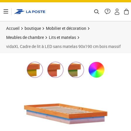
ontenu de la page
Accueil
boutique
Mobilier et décoration
Meubles de chambre
Lits et matelas
vidaXL Cadre de lit à LED sans matelas 90x190 cm bois massif
Prix barré 134,99 €
Prix 112,89€
Prix 1