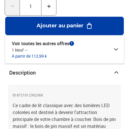
sélection variée de matelas. Vous pouvez consulter notre boutique
pour trouver un matelas assorti.Ce produit est doté d'un
connecteur USB qui nécessite une source d'alimentation USB de
5V certifiée (non incluse).Couleur : cire marronMatériau du cadre
Ajouter au panier
de lit : bois de pin massifMatériau des lattes :
contreplaquéDimensions du cadre de lit : 194 x 93,5 x 21 cm (L x l x
H)Dimensions du matelas correspondant : 90 x 190 cm (l x L)
Voir toutes les autres offres
1
(matelas non inclus)Dispose d'un connecteur USBAssemblage
1 Neuf
—
requis : ouiLa livraison contient :1 x cadre de lit1 x Bande LED1 x
À partir de 112,99 €
contrôleur LED-USB
Description
ID 8721012362369
Ce cadre de lit classique avec des lumières LED
colorées est destiné à devenir l'attraction
principale de votre chambre à coucher. Bois de pin
massif : le bois de pin massif est un matériau