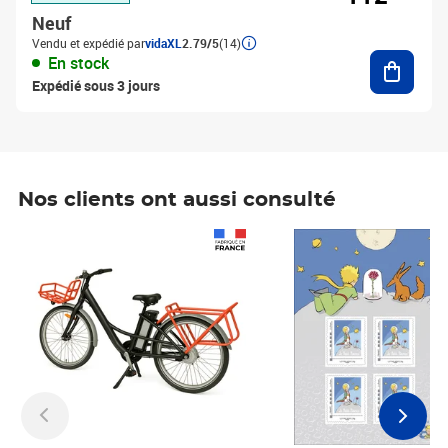
Neuf
Vendu et expédié par
vidaXL
2.79/5
(14)
Ajouter
En stock
Expédié sous 3 jours
Nos clients ont aussi consulté
Prix 1 490,00€
Prix 7,50€