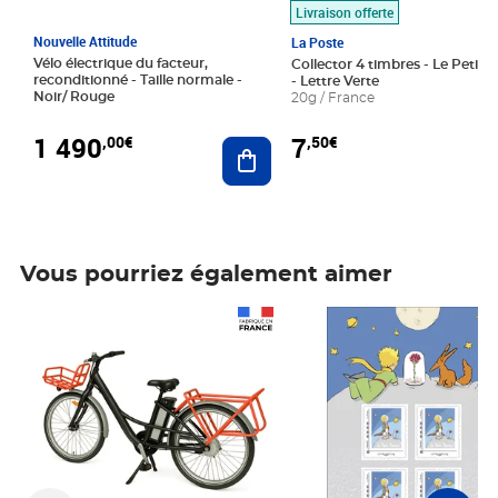
Livraison offerte
Nouvelle Attitude
La Poste
Vélo électrique du facteur,
Collector 4 timbres - Le Petit P
reconditionné - Taille normale -
- Lettre Verte
Noir/ Rouge
20g / France
1 490
7
,00€
,50€
Ajouter au panier
Vous pourriez également aimer
Prix 1 490,00€
Prix 7,50€