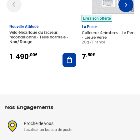
Livraison offerte
Nouvelle Attitude
La Poste
Vélo électrique du facteur,
Collector 4 timbres - Le Petit P
reconditionné - Taille normale -
- Lettre Verte
Noir/ Rouge
20g / France
1 490
7
,00€
,50€
Ajouter au panier
Nos Engagements
Proche de vous
Localiser un bureau de poste