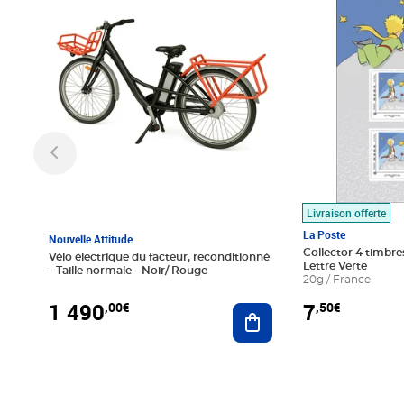
Livraison offerte
La Poste
Nouvelle Attitude
Collector 4 timbres
Vélo électrique du facteur, reconditionné
Lettre Verte
- Taille normale - Noir/ Rouge
20g / France
1 490
7
,00€
,50€
Ajouter au panier