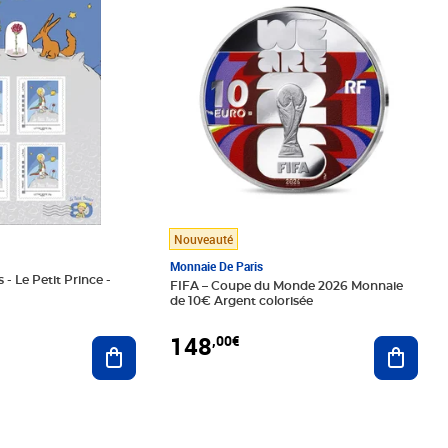
Nouveauté
Monnaie De Paris
 - Le Petit Prince -
FIFA – Coupe du Monde 2026 Monnaie
de 10€ Argent colorisée
148
,00€
Ajouter au panier
Ajoute