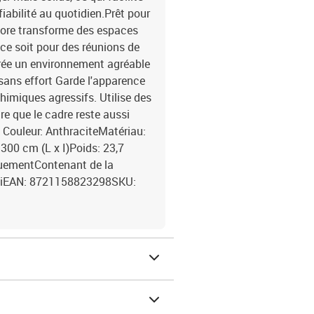
iabilité au quotidien.Prêt pour
store transforme des espaces
 ce soit pour des réunions de
 crée un environnement agréable
 sans effort Garde l'apparence
himiques agressifs. Utilise des
e que le cadre reste aussi
. Couleur: AnthraciteMatériau:
300 cm (L x I)Poids: 23,7
quementContenant de la
 OuiEAN: 8721158823298SKU: