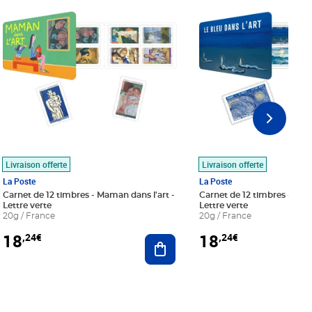
Livraison offerte
Livraison offerte
La Poste
La Poste
Carnet de 12 timbres - Maman dans l'art -
Carnet de 12 timbres - Le bl
Lettre verte
Lettre verte
20g / France
20g / France
18
18
,24€
,24€
r au panier
Ajouter au panier