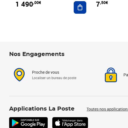
1 490
7
,00€
,50€
Ajouter au panier
Nos Engagements
Proche de vous
Pa
Localiser un bureau de poste
Applications La Poste
Toutes nos application