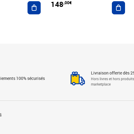
148
,00€
Ajouter au panier
Ajoute
Livraison offerte dès 2
iements 100% sécurisés
Hors livres et hors produit
marketplace
s