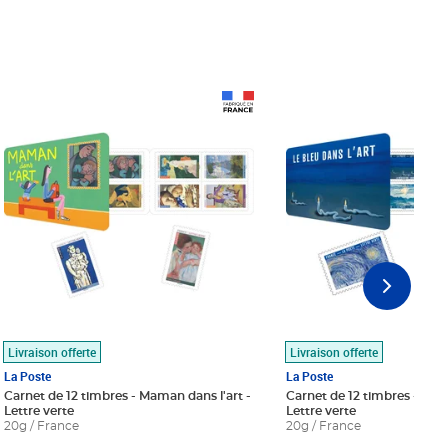
Prix 18,24€
Prix 18,24€
Livraison offerte
Livraison offerte
La Poste
La Poste
Carnet de 12 timbres - Maman dans l'art -
Carnet de 12 timbres - Le bl
Lettre verte
Lettre verte
20g / France
20g / France