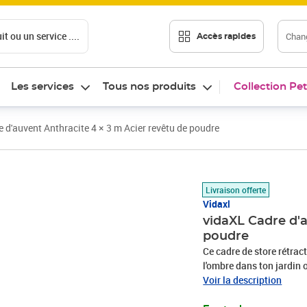
t ou un service ....
Chang
Accès rapides
Les services
Tous nos produits
Collection Pet
 d'auvent Anthracite 4 × 3 m Acier revêtu de poudre
Prix 339,00€
Livraison offerte
Vidaxl
vidaXL Cadre d'a
poudre
Ce cadre de store rétrac
l'ombre dans ton jardin 
et sa fonctionnalité, il s
Voir la description
toiles qui rendront ton 