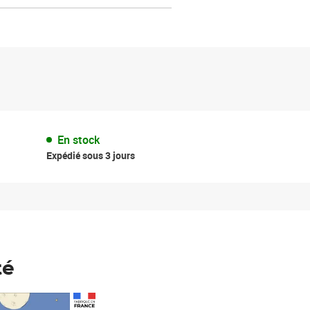
En stock
Expédié sous 3 jours
té
Prix 148,00€