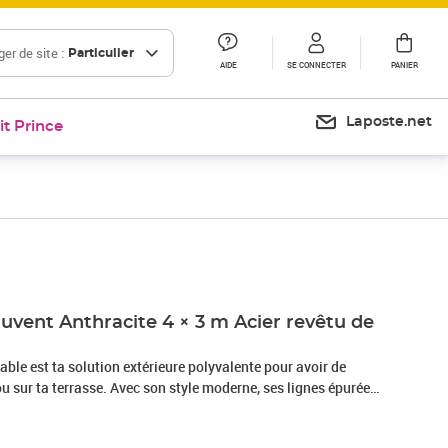
er de site :
Particulier
AIDE
SE CONNECTER
PANIER
Laposte.net
it Prince
Prix 340,99€
uvent Anthracite 4 × 3 m Acier revêtu de
table est ta solution extérieure polyvalente pour avoir de
ou sur ta terrasse. Avec son style moderne, ses lignes épurées
'adapte à divers styles extérieurs. Il est fait pour accueillir des
expérience en extérieur mieux, te créant un coin confortable