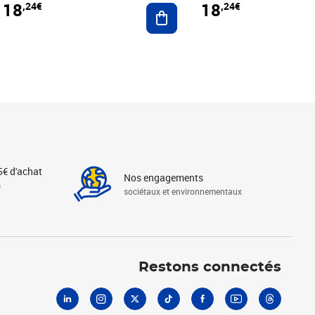
18
18
,24€
,24€
r au panier
Ajouter au panier
5€ d'achat
Nos engagements
s
sociétaux et environnementaux
Linkedin
Instagram
X
Tiktok
Facebook
Youtube
Threads
Restons connectés