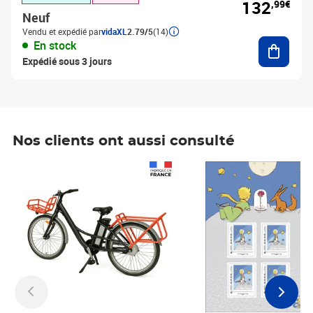
132
,99€
Neuf
Vendu et expédié par
vidaXL
2.79/5
(14)
Ajouter
En stock
Expédié sous 3 jours
Nos clients ont aussi consulté
Prix 1 490,00€
Prix 7,50€