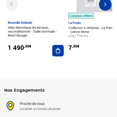
Livraison offerte
Nouvelle Attitude
La Poste
Vélo électrique du facteur,
Collector 4 timbres - Le Petit P
reconditionné - Taille normale -
- Lettre Verte
Noir/ Rouge
20g / France
1 490
7
,00€
,50€
Ajouter au panier
Nos Engagements
Proche de vous
Localiser un bureau de poste