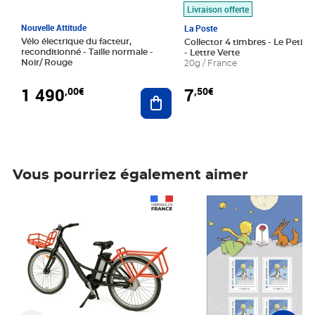
Livraison offerte
Nouvelle Attitude
La Poste
Vélo électrique du facteur,
Collector 4 timbres - Le Petit P
reconditionné - Taille normale -
- Lettre Verte
Noir/ Rouge
20g / France
1 490
7
,00€
,50€
Ajouter au panier
Vous pourriez également aimer
Prix 1 490,00€
Prix 7,50€