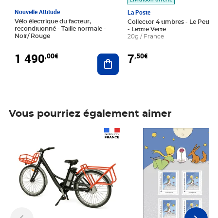
Nouvelle Attitude
La Poste
Vélo électrique du facteur,
Collector 4 timbres - Le Petit P
reconditionné - Taille normale -
- Lettre Verte
Noir/ Rouge
20g / France
1 490
7
,00€
,50€
Ajouter au panier
Vous pourriez également aimer
Prix 1 490,00€
Prix 7,50€