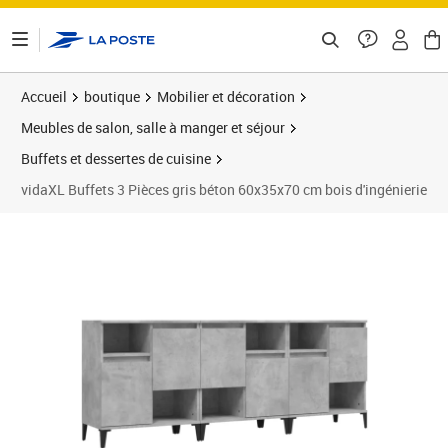
ontenu de la page
Accueil
boutique
Mobilier et décoration
Meubles de salon, salle à manger et séjour
Buffets et dessertes de cuisine
vidaXL Buffets 3 Pièces gris béton 60x35x70 cm bois d'ingénierie
Prix barré 228,99 €
Prix 171,16€
Prix 1