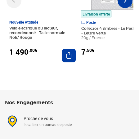
Livraison offerte
Nouvelle Attitude
La Poste
Vélo électrique du facteur,
Collector 4 timbres - Le Petit P
reconditionné - Taille normale -
- Lettre Verte
Noir/ Rouge
20g / France
1 490
7
,00€
,50€
Ajouter au panier
Nos Engagements
Proche de vous
Localiser un bureau de poste