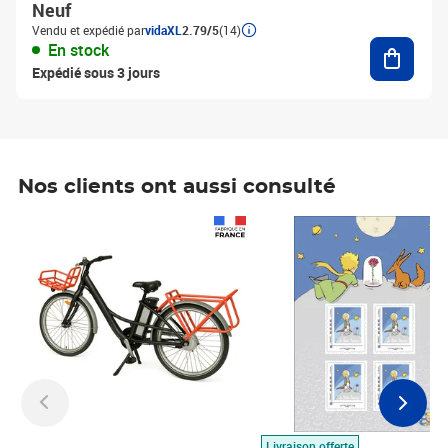
Neuf
Vendu et expédié par
vidaXL
2.79/5
(14)
Ajouter
En stock
Expédié sous 3 jours
Nos clients ont aussi consulté
Prix 1 490,00€
Prix 7,50€
Livraison offerte