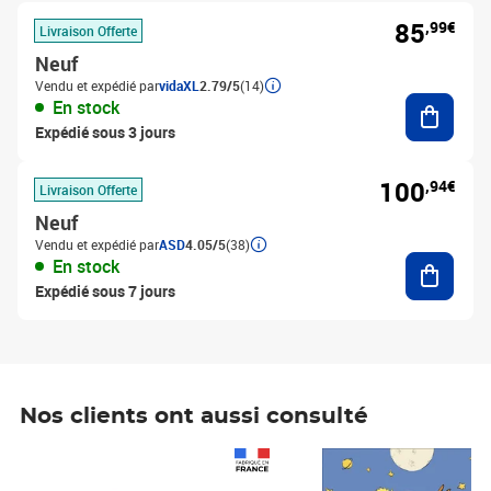
85
,99€
Livraison Offerte
Neuf
Vendu et expédié par
vidaXL
2.79/5
(14)
Ajouter
En stock
Expédié sous 3 jours
100
,94€
Livraison Offerte
Neuf
Vendu et expédié par
ASD
4.05/5
(38)
Ajouter
En stock
Expédié sous 7 jours
Nos clients ont aussi consulté
Prix 1 490,00€
Prix 7,50€