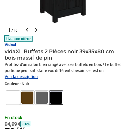
1
/10
Livraison offerte
Vidaxl
vidaXL Buffets 2 Pièces noir 39x35x80 cm
bois massif de pin
Profitez d'un salon bien rangé avec ces buffets en bois ! Le buffet
pratique peut satisfaire vos différents besoins et est un
complément idéal à votre pièce. Bois de pin massif : le bois de pin
Voir la description
massif est un matériau naturel magnifique. Le bois de pin a un
Couleur :
Noir
grain droit et les nœuds donnent au matériau son aspect
caractéristique et rustique.Grand espace de rangement : l'armoire
offre un grand espace de rangement pour garder vos différents
articles essentiels quotidiens bien organisés et facilement
accessibles.Dessus robuste : le dessus robuste de cette armoire
En stock
est idéal pour exposer des objets décoratifs, des cadres photo ou
94,99 €
-16%
des plantes en pot.Deux options d'assemblage : la porte du