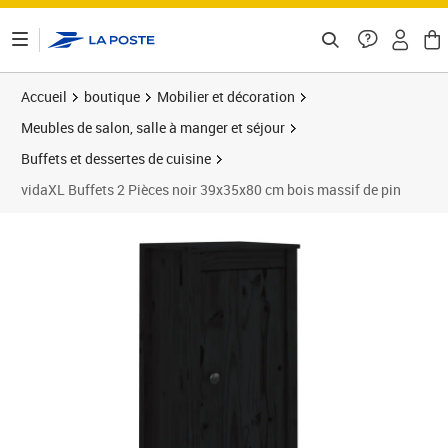
ontenu de la page
Accueil
boutique
Mobilier et décoration
Meubles de salon, salle à manger et séjour
Buffets et dessertes de cuisine
vidaXL Buffets 2 Pièces noir 39x35x80 cm bois massif de pin
Prix barré 94,99 €
Prix 79,54€
Prix 8
Prix 1