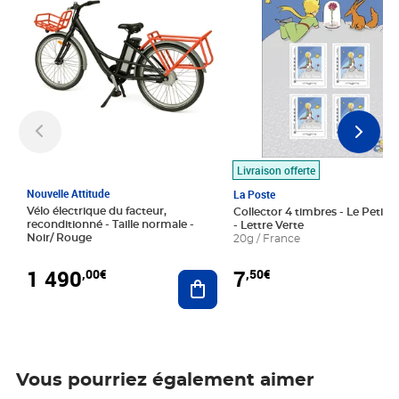
Livraison offerte
Nouvelle Attitude
La Poste
Vélo électrique du facteur,
Collector 4 timbres - Le Petit P
reconditionné - Taille normale -
- Lettre Verte
Noir/ Rouge
20g / France
1 490
7
,00€
,50€
Ajouter au panier
Vous pourriez également aimer