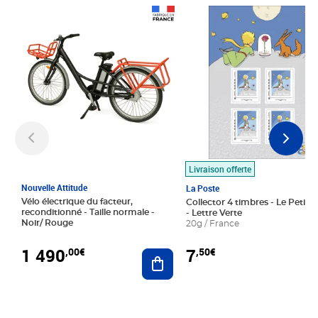
Prix 1 490,00€
Prix 7,50€
Livraison offerte
Nouvelle Attitude
La Poste
Vélo électrique du facteur,
Collector 4 timbres - Le Petit P
reconditionné - Taille normale -
- Lettre Verte
Noir/ Rouge
20g / France
1 490
7
,00€
,50€
Ajouter au panier