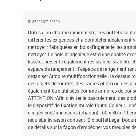
ID 8720287122500
Dotés d'un charme minimaliste, ces buffets sont d
différentes exigences et à compléter idéalement vo
nettoyer : fabriquées en bois d'ingénierie, les armoi
nettoyer. Le bois d'ingénierie est d'une qualité ex
lisse et présente également résistance, stabilité e
espace de rangement : l'espace de rangement rend
organiser.Armoire multifonctionnelle : le dessus ro
des objets décoratifs, des cadres photo ou des pla
également être utilisées comme armoires de consol
ATTENTION :Afin d'éviter le basculement, ces produ
le dispositif de fixation murale fourni.Couleur : 
d'ingénierieDimensions (chacun) : 60 x 30 x 70 cm
requisLa livraison contient :2 x buffetLegal Docu
de détails sur la façon d'empêcher vos meubles d