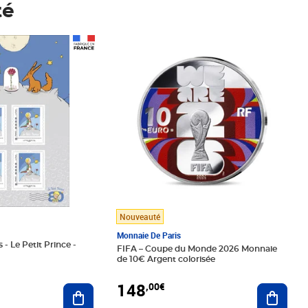
té
Prix 148,00€
Nouveauté
Monnaie De Paris
 - Le Petit Prince -
FIFA – Coupe du Monde 2026 Monnaie
de 10€ Argent colorisée
148
,00€
Ajouter au panier
Ajoute