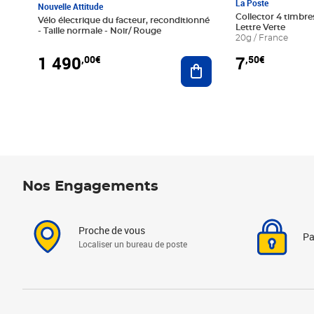
La Poste
Nouvelle Attitude
Collector 4 timbres
Vélo électrique du facteur, reconditionné
Lettre Verte
- Taille normale - Noir/ Rouge
20g / France
1 490
7
,00€
,50€
Ajouter au panier
Nos Engagements
Proche de vous
Pa
Localiser un bureau de poste