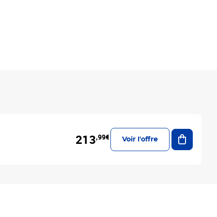
Ajouter a
213
,99€
Voir l'offre