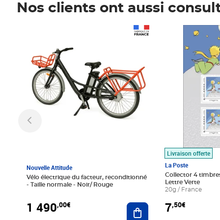
Nos clients ont aussi consul
Prix 1 490,00€
Prix 7,50€
Livraison offerte
La Poste
Nouvelle Attitude
Collector 4 timbres
Vélo électrique du facteur, reconditionné
Lettre Verte
- Taille normale - Noir/ Rouge
20g / France
1 490
7
,00€
,50€
Ajouter au panier