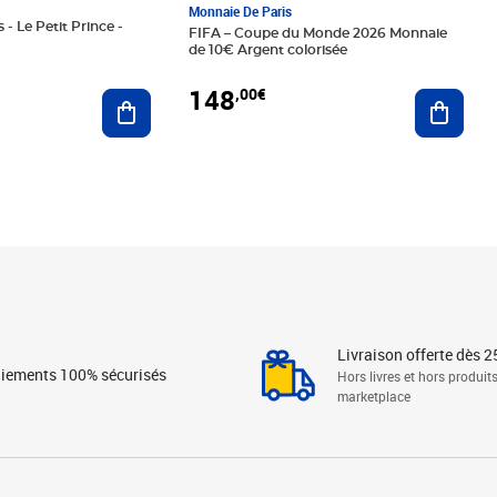
Monnaie De Paris
 - Le Petit Prince -
FIFA – Coupe du Monde 2026 Monnaie
de 10€ Argent colorisée
148
,00€
Ajouter au panier
Ajoute
Livraison offerte dès 2
iements 100% sécurisés
Hors livres et hors produit
marketplace