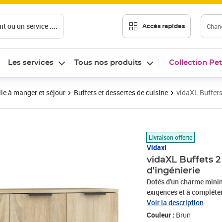
t ou un service ....
Chang
Accès rapides
Les services
Tous nos produits
Collection Pet
le à manger et séjour
Buffets et dessertes de cuisine
vidaXL Buffet
Prix 213,89€
Livraison offerte
Vidaxl
vidaXL Buffets 
d'ingénierie
Dotés d'un charme minima
exigences et à compléter
fabriquées en bois d'ingé
Voir la description
d'ingénierie est d'une qu
Couleur :
Brun