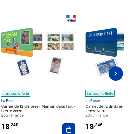
Prix 18,24€
Prix 18,24€
Livraison offerte
Livraison offerte
La Poste
La Poste
Carnet de 12 timbres - Maman dans l'art -
Carnet de 12 timbres - Le bl
Lettre verte
Lettre verte
20g / France
20g / France
18
18
,24€
,24€
r au panier
Ajouter au panier