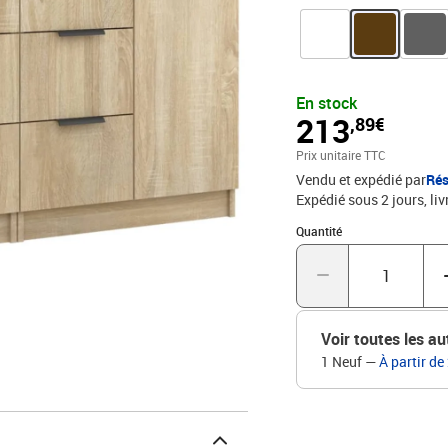
également résistance, st
: l'espace de rangement 
multifonctionnelle : le d
des cadres photo ou des
armoires de console, arm
En stock
ces produits doivent être
213
,89€
chêne sonomaMatériau : 
x H)L'assemblage est re
Prix unitaire TTC
trouverez ici plus de dé
Vendu et expédié par
Rés
Expédié sous 2 jours
liv
Quantité : 1
Quantité
Voir toutes les au
1 Neuf
—
À partir de