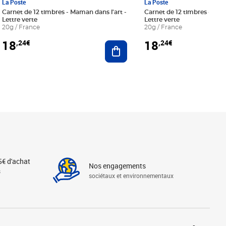
La Poste
La Poste
Carnet de 12 timbres - Maman dans l'art -
Carnet de 12 timbres - Le bl
Lettre verte
Lettre verte
20g / France
20g / France
18
18
,24€
,24€
r au panier
Ajouter au panier
5€ d'achat
Nos engagements
s
sociétaux et environnementaux
Linkedin
Instagram
X
Tiktok
Facebook
Youtube
Threads