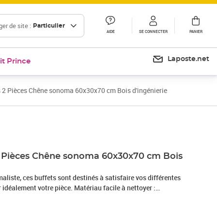
er de site :
Particulier
AIDE
SE CONNECTER
PANIER
Laposte.net
it Prince
s 2 Pièces Chêne sonoma 60x30x70 cm Bois d'ingénierie
Prix 213,99€
2 Pièces Chêne sonoma 60x30x70 cm Bois
liste, ces buffets sont destinés à satisfaire vos différentes
 idéalement votre pièce. Matériau facile à nettoyer :
nierie, les armoires latérales sont faciles à nettoyer. Le bois
alité exceptionnelle avec une surface lisse et présente